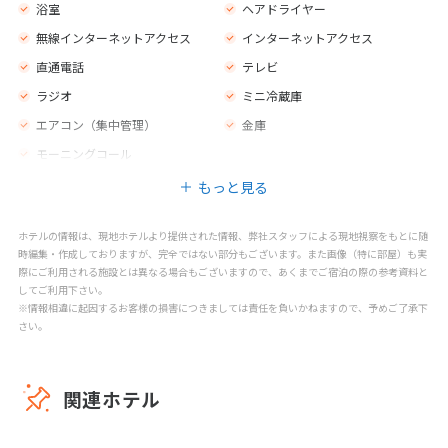
浴室
ヘアドライヤー
無線インターネットアクセス
インターネットアクセス
直通電話
テレビ
ラジオ
ミニ冷蔵庫
エアコン（集中管理）
金庫
モーニングコール
もっと見る
ホテルの情報は、現地ホテルより提供された情報、弊社スタッフによる現地視察をもとに随
時編集・作成しておりますが、完全ではない部分もございます。また画像（特に部屋）も実
際にご利用される施設とは異なる場合もございますので、あくまでご宿泊の際の参考資料と
してご利用下さい。
※情報相違に起因するお客様の損害につきましては責任を負いかねますので、予めご了承下
さい。
関連ホテル