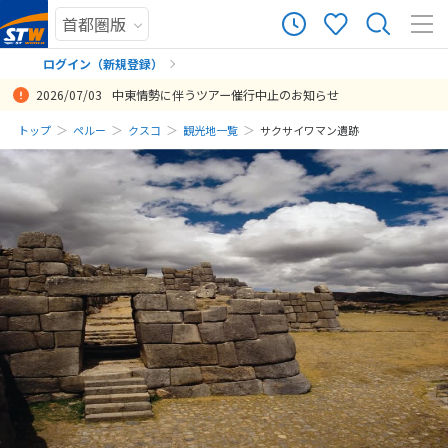
ログイン（新規登録）
2026/07/03
中東情勢に伴うツアー催行中止のお知らせ
まだ履歴がありません
トップ
ペルー
クスコ
観光地一覧
サクサイワマン遺跡
まだ登録がありません