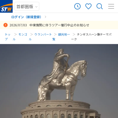
ログイン（新規登録）
2026/07/03
中東情勢に伴うツアー催行中止のお知らせ
まだ履歴がありません
トッ
モンゴ
ウランバート
観光地一
チンギスハーン像テーマパ
プ
ル
ル
覧
ーク
まだ登録がありません