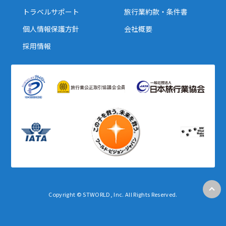
1
1月未定
2028年
月
トラベルサポート
旅行業約款・条件書
個人情報保護方針
会社概要
1
2
3
4
5
6
7
8
採用情報
9
10
11
12
13
14
15
16
17
18
19
20
21
22
23
24
25
26
27
28
29
30
31
2
2月未定
2028年
月
1
2
3
4
5
6
7
8
9
10
11
12
Copyright © STWORLD, Inc. All Rights Reserved.
13
14
15
16
17
18
19
20
21
22
23
24
25
26