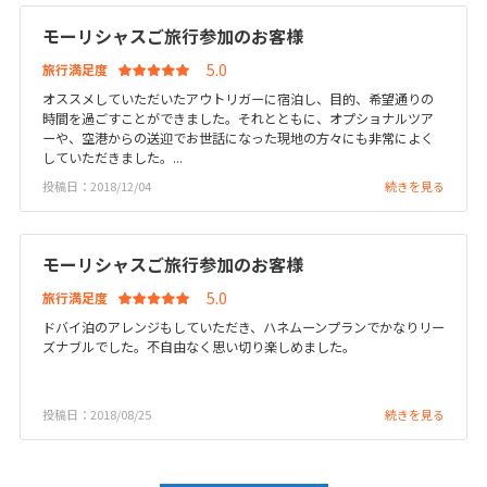
20
21
22
23
24
25
26
モーリシャスご旅行参加のお客様
27
28
29
30
31
旅行満足度
オススメしていただいたアウトリガーに宿泊し、目的、希望通りの
1
時間を過ごすことができました。それとともに、オプショナルツア
1月未定
2027年
月
ーや、空港からの送迎でお世話になった現地の方々にも非常によく
していただきました。...
1
2
投稿日：2018/12/04
続きを見る
3
4
5
6
7
8
9
10
11
12
13
14
15
16
モーリシャスご旅行参加のお客様
17
18
19
20
21
22
23
旅行満足度
24
25
26
27
28
29
30
ドバイ泊のアレンジもしていただき、ハネムーンプランでかなりリー
31
ズナブルでした。不自由なく思い切り楽しめました。
投稿日：2018/08/25
続きを見る
2
2月未定
2027年
月
1
2
3
4
5
6