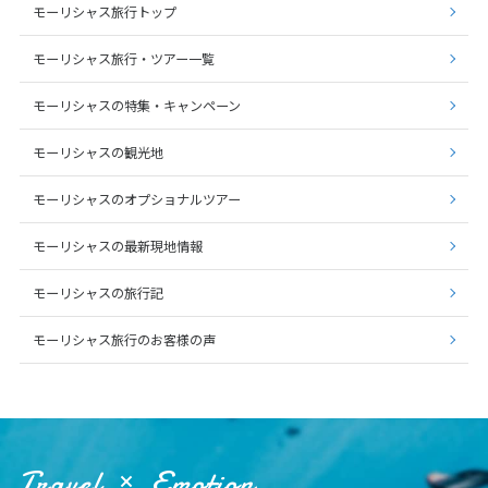
モーリシャス旅行トップ
6
モーリシャス旅行・ツアー一覧
6月未定
2027年
月
モーリシャスの特集・キャンペーン
1
2
3
4
5
6
7
8
9
10
11
12
モーリシャスの観光地
13
14
15
16
17
18
19
モーリシャスのオプショナルツアー
20
21
22
23
24
25
26
モーリシャスの最新現地情報
27
28
29
30
モーリシャスの旅行記
7
7月未定
2027年
月
モーリシャス旅行のお客様の声
1
2
3
4
5
6
7
8
9
10
11
12
13
14
15
16
17
Travel
Emotion
18
19
20
21
22
23
24