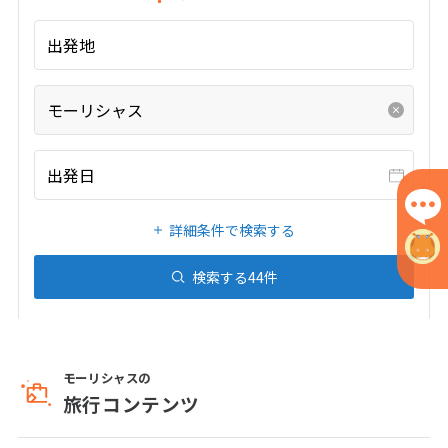
1
2
3
出発地
4
5
6
7
8
9
10
11
12
13
14
15
16
17
モーリシャス
18
19
20
21
22
23
24
25
26
27
28
29
30
出発日
5
詳細条件で検索する
5月未定
2027年
月
1
検索する
44
件
2
3
4
5
6
7
8
9
10
11
12
13
14
15
16
17
18
19
20
21
22
モーリシャスの
旅行コンテンツ
23
24
25
26
27
28
29
30
31