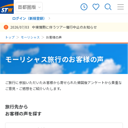
44
ツアー件数
件
ログイン（新規登録）
2026/07/03
中東情勢に伴うツアー催行中止のお知らせ
× カレンダーを閉じる
まだ履歴がありません
トップ
モーリシャス
お客様の声
丁寧に対応して頂き STWは初めての利用でしたが 大変満足してい
もともとツアーとしての掲載はなかったのですが、フォーシーズンズ
私たちの希望をとても効率よくスケジュールに取り入れていただき、
オススメしていただいたアウトリガーに宿泊し、目的、希望通りの時
ドバイ泊のアレンジもしていただき、ハネムーンプランでかなりリー
日
月
火
水
木
金
土
ます。
も対応可能とのことで見積りお願いしました。ハネムーンの特典など
非常に満足のいくツアーとなりました。
間を過ごすことができました。それとともに、オプショナルツアー
ズナブルでした。不自由なく思い切り楽しめました。
まだ登録がありません
は特にないとのことだったのですが、一応ハネムーンとホテルに伝え
や、空港からの送迎でお世話になった現地の方々にも非常によくして
8
モーリシャス旅行のお客様の声
投稿日：2025/03/21
投稿日：2019/09/17
投稿日：2018/08/25
8月未定
2026年
月
ていただいたところハネムーンのデコレーションやシャンパンやブー
いただきました。人、食事、気候、治安、海に自然のロケーション、
ケのプレゼント、朝食の部屋食への変更特典を現地でご案内いただい
すべてにおいて今まで行った南国の中で最高でした。
1
て大変嬉しかったです。全て英語でしたが、丁寧にゆっくり案内して
投稿日：2018/12/04
くださいました。
2
3
4
5
6
7
8
ご旅行に参加いただいたお客様から寄せられた帰国後アンケートから貴重な
投稿日：2024/06/20
9
10
11
12
13
14
15
ご意見・ご感想をご紹介いたします。
16
17
18
19
20
21
22
旅行先から
23
24
25
26
27
28
29
お客様の声を探す
30
31