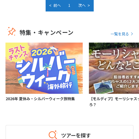
<
>
前へ
1
次へ
7
8
9
10
11
12
13
14
15
16
17
18
19
20
21
22
23
24
25
26
27
特集・キャンペーン
一覧を見る
28
3
3月未定
2027年
月
1
2
3
4
5
6
7
8
9
10
11
12
13
14
15
16
17
18
19
20
2026年 夏休み・シルバーウィーク旅特集
【モルディブ】モーリシャス
21
22
23
24
25
26
27
ろ？
28
29
30
31
4
4月未定
ツアーを探す
2027年
月