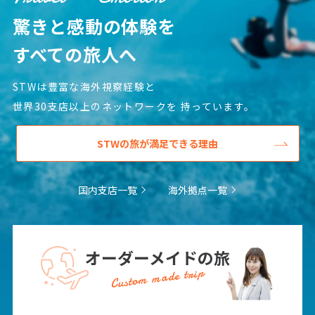
驚きと感動の体験を
25
26
27
28
29
30
31
すべての旅人へ
8
8月未定
2027年
月
STWは豊富な海外視察経験と
1
2
3
4
5
6
7
世界30支店以上のネットワークを
持っています。
8
9
10
11
12
13
14
STWの旅が満足できる理由
15
16
17
18
19
20
21
22
23
24
25
26
27
28
国内支店一覧
海外拠点一覧
29
30
31
9
9月未定
2027年
月
オーダーメイドの旅
Custom made trip
1
2
3
4
5
6
7
8
9
10
11