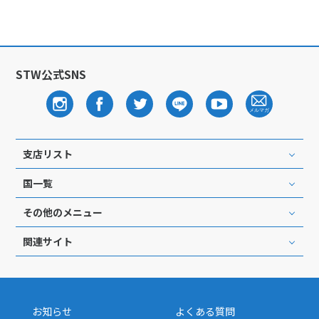
1
2
3
4
5
6
7
8
9
10
11
12
13
14
15
16
17
18
19
20
STW公式SNS
21
22
23
24
25
26
27
28
29
30
12
支店リスト
12月未定
2027年
月
国一覧
1
2
3
4
5
6
7
8
9
10
11
その他のメニュー
12
13
14
15
16
17
18
関連サイト
19
20
21
22
23
24
25
26
27
28
29
30
31
お知らせ
よくある質問