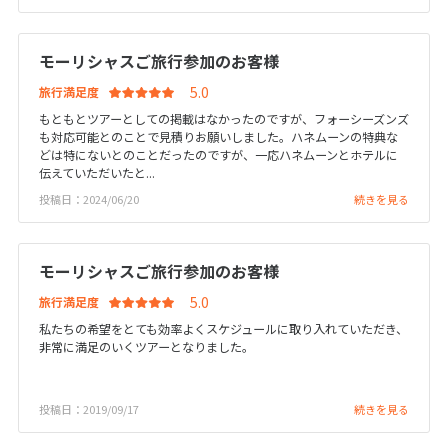
25
26
27
28
29
30
31
モーリシャスご旅行参加のお客様
11
11月未定
2026年
月
旅行満足度
1
2
3
4
5
6
7
もともとツアーとしての掲載はなかったのですが、フォーシーズンズ
も対応可能とのことで見積りお願いしました。ハネムーンの特典な
8
9
10
11
12
13
14
どは特にないとのことだったのですが、一応ハネムーンとホテルに
伝えていただいたと...
15
16
17
18
19
20
21
投稿日：2024/06/20
続きを見る
22
23
24
25
26
27
28
29
30
モーリシャスご旅行参加のお客様
旅行満足度
12
12月未定
2026年
月
私たちの希望をとても効率よくスケジュールに取り入れていただき、
非常に満足のいくツアーとなりました。
1
2
3
4
5
6
7
8
9
10
11
12
投稿日：2019/09/17
続きを見る
13
14
15
16
17
18
19