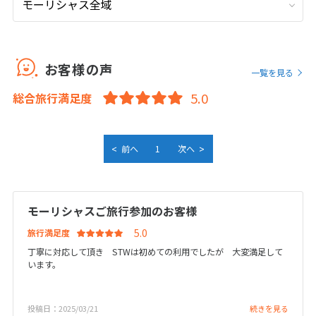
9
9月未定
2026年
月
1
2
3
4
5
お客様の声
一覧を見る
6
7
8
9
10
11
12
総合旅行満足度
13
14
15
16
17
18
19
20
21
22
23
24
25
26
27
28
29
30
<
>
前へ
1
次へ
10
10月未定
2026年
月
モーリシャスご旅行参加のお客様
1
2
3
旅行満足度
4
5
6
7
8
9
10
丁寧に対応して頂き STWは初めての利用でしたが 大変満足して
います。
11
12
13
14
15
16
17
18
19
20
21
22
23
24
投稿日：2025/03/21
続きを見る