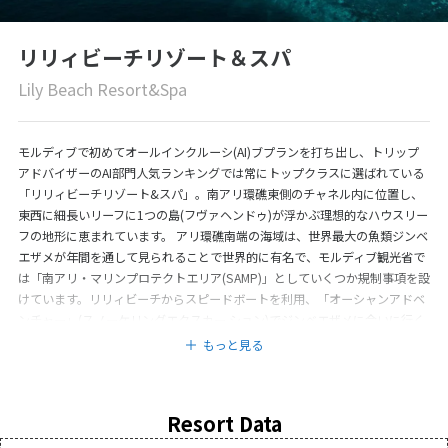
リリィビーチリゾート＆スパ
Lily Beach Resort&Spa
モルディブで初めてオールインクルーシ(AI)ブプランを打ち出し、トリップ
アドバイザーのAI部門人気ランキングでは常にトップクラスに選ばれている
「リリィビーチリゾート&スパ」。南アリ環礁東側のチャネル内に位置し、
東西に細長いリーフに1つの島(フヴァヘンドゥ)が浮かぶ理想的なハウスリー
フの地形に恵まれています。 アリ環礁南端の海域は、世界最大の魚類ジンベ
エザメが年間を通して見られることで世界的に有名で、モルディブ観光省で
は「南アリ・マリンプロテクトエリア(SAMP)」としていくつか規制事項を設
けています。リリィビーチからスピードボートを利用、「オーシャンアドベ
ンチャー」(スノーケリングエクスカー ション)でジンベエザメに会いに行く
ことが可能。 9~12時の半日コース。遭遇率は高いけれど100%ではないので
もっと見る
ご了承くださいね。 ほかにもリリィビーチの周辺はイルカとよく会えるの
で、夕方に「ドルフィンサファリ」、南西のヴァーヴ環礁で話題になってい
るナースシャークの群れと泳げるスノーケリングトリップなど、エキサイテ
Resort Data
ィングなアクティビティが豊富です。 なお、AIプランには80種にもわたるワ
インやシャンパン、20種ものヨーロピ アンチーズなども含まれています。美