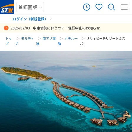
ログイン（新規登録）
2026/07/03
中東情勢に伴うツアー催行中止のお知らせ
まだ履歴がありません
トッ
モルディ
南アリ環
ホテル一
リリィビーチリゾート＆ス
プ
ブ
礁
覧
パ
まだ登録がありません