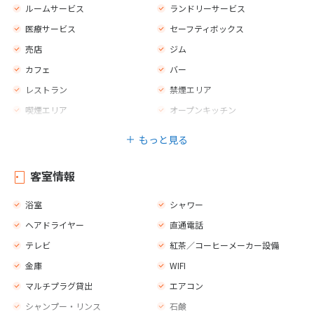
ルームサービス
ランドリーサービス
医療サービス
セーフティボックス
売店
ジム
カフェ
バー
レストラン
禁煙エリア
喫煙エリア
オープンキッチン
ゲームルーム
マッサージ
もっと見る
スパトリートメント
スパセンター
バナナボート
ジェットスキー
客室情報
ダイビング
カヌー
浴室
シャワー
ペダルボート
フィットネス
ヘアドライヤー
直通電話
ビーチバレー
テレビ
紅茶／コーヒーメーカー設備
金庫
WIFI
マルチプラグ貸出
エアコン
シャンプー・リンス
石鹸