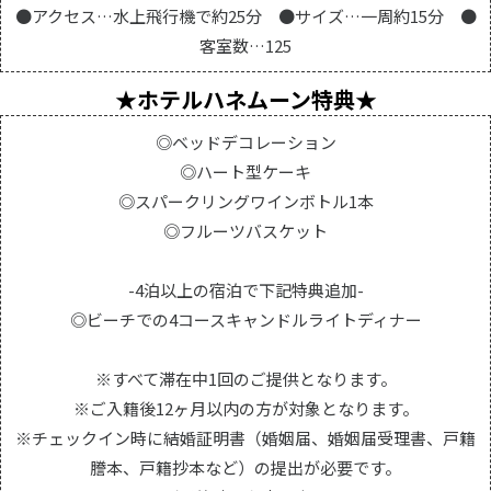
●アクセス…水上飛行機で約25分 ●サイズ…一周約15分 ●
しい海とビーチ、楽しいアクティビティと美味しい料理、オシャレなヴィラ
やプールにフレンドリーなスタッフと、かけがえのない日々が待っていま
客室数…125
す。
★ホテルハネムーン特典★
◎ベッドデコレーション
◎ハート型ケーキ
◎スパークリングワインボトル1本
◎フルーツバスケット
-4泊以上の宿泊で下記特典追加-
◎ビーチでの4コースキャンドルライトディナー
※すべて滞在中1回のご提供となります。
※ご入籍後12ヶ月以内の方が対象となります。
※チェックイン時に結婚証明書（婚姻届、婚姻届受理書、戸籍
謄本、戸籍抄本など）の提出が必要です。