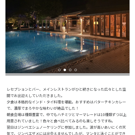
レセプションとバー、メインレストランがひと続きになった広々とした空
間でお出迎えしていただきました。
夕食は本格的なインド・タイ料理を堪能。おすすめはバターチキンカレー
で、濃厚でまろやかな味わいが絶品でした！
朝食会場は種類豊富で、中でもハチミツとマーマレードは10種類ずつ以上
用意されていました！色々と食べ比べてみるのも楽しそうですね。
翌日はジンベエシュノーケリングに参加しました。波が高いあいにくの天
気で、ジンベエザメには出会えませんでしたが、マンタと泳ぐことができ