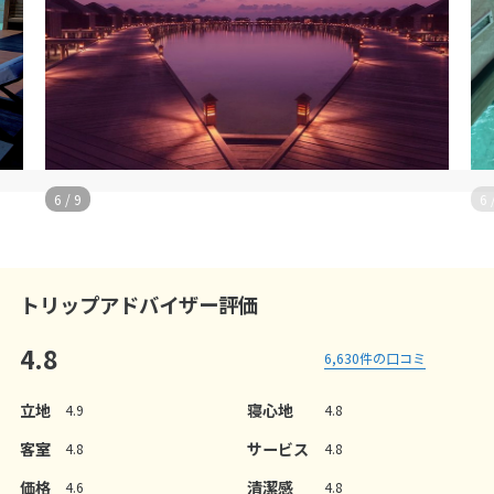
6
/
9
6
トリップアドバイザー評価
4.8
6,630
件の口コミ
立地
寝心地
4.9
4.8
客室
サービス
4.8
4.8
価格
清潔感
4.6
4.8