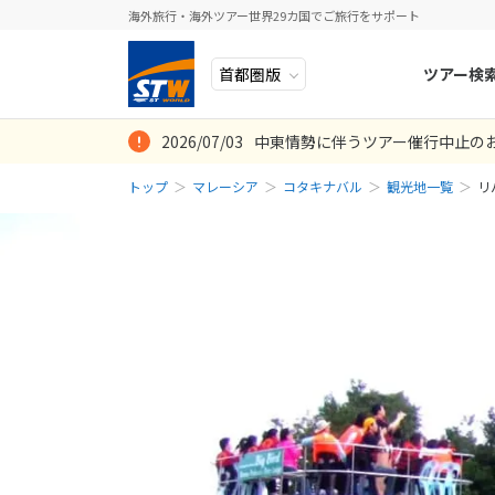
海外旅行・海外ツアー世界29カ国でご旅行をサポート
ツアー検
2026/07/03
中東情勢に伴うツアー催行中止の
ヨーロッパ
人気のテーマ
イタリア
秋旅
トップ
マレーシア
コタキナバル
観光地一覧
リ
中近東・トルコ
お得な旅
ドイツ
年末年始
アフリカ
誰と行く？
ベルギー
アジア
目的
スイス
ロシア・中央アジア
ポーランド
アメリカ・カナダ
スウェーデ
中南米・カリブ海
ラトビア
モルディブ・他インド洋
スロヴェニ
太平洋地域
北マケドニ