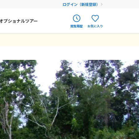
ログイン（新規登録）
オプショナルツアー
閲覧履歴
お気に入り
ク
ポルトガル
春旅
オランダ
アイルランド
まだ履歴がありません
まだ登録がありません
ハンガリー
フィンランド
エストニア
クロアチア
ルーマニア
フェロー諸島