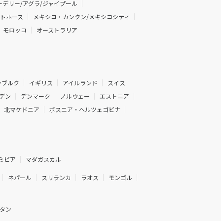
デリー/アグラ/ジャイプール
イトホース
メキシコ・カンクン/メキシコシティ
モロッコ
オーストラリア
ンブルク
イギリス
アイルランド
スイス
デン
デンマーク
ノルウェー
エストニア
北マケドニア
ボスニア・ヘルツェゴビナ
ミビア
マダガスカル
ネパール
スリランカ
ラオス
モンゴル
タン