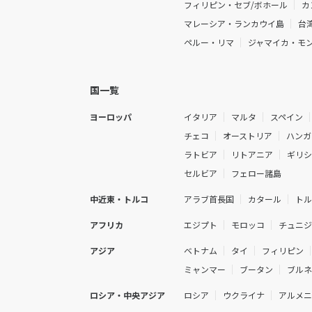
フィリピン・セブ/ボホール
カ
マレーシア・ランカウイ島
台
ペルー・リマ
ジャマイカ・モ
国一覧
ヨーロッパ
イタリア
マルタ
スペイン
チェコ
オーストリア
ハンガ
ラトビア
リトアニア
ギリ
セルビア
フェロー諸島
中近東・トルコ
アラブ首長国
カタール
ト
アフリカ
エジプト
モロッコ
チュニ
アジア
ベトナム
タイ
フィリピン
ミャンマー
ブータン
ブル
ロシア・中央アジア
ロシア
ウクライナ
アルメ