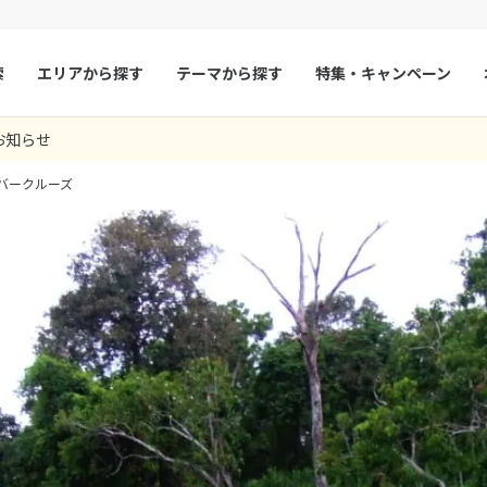
索
エリアから探す
テーマから探す
特集・キャンペーン
お知らせ
マルタ
冬旅
スペイン
ゴールデンウィー
バークルーズ
フランス
夏旅
モナコ
ルクセンブルク
イギリス
チェコ
オーストリア
スロヴァキア
アイスランド
ン
デンマーク
ノルウェー
リトアニア
ギリシャ
ア
モンテネグロ
ブルガリア
ア
ボスニア・ヘルツェゴビナ
セルビア