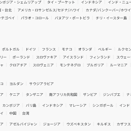
ンボジア・シェムリアップ
タイ・プーケット
インドネシア
インド・ニュー
湾・台北
アメリカ・ロサンゼルス/セドナ/ハワイ
カナダ/バンクーバー/ホワ
ンテゴベイ
パラオ・コロール
バヌアツ・ポートビラ
チリ・イースター島
ポルトガル
ドイツ
フランス
モナコ
オランダ
ベルギー
ルクセ
リー
ポーランド
スロヴァキア
アイスランド
フィンランド
スウェー
シャ
クロアチア
スロヴェニア
モンテネグロ
ブルガリア
ルーマニア
ルコ
ヨルダン
サウジアラビア
ジア
ケニア
タンザニア
南アフリカ共和国
ザンビア
ジンバブエ
ナ
カンボジア
バリ島
インドネシア
マレーシア
シンガポール
インド
ネイ
中国
台湾
ニア
アゼルバイジャン
ジョージア
ウズベキスタン
キルギス
カザフス