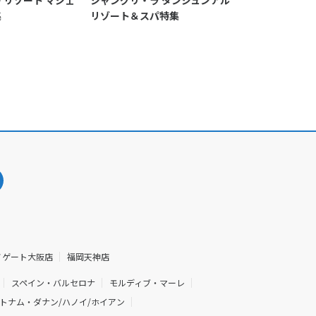
 リゾート マジェ
シャングリ・ラ タンジュンアル
シャングリ・ラ
集
リゾート＆スパ特集
ト＆スパ特集
ノゲート大阪店
福岡天神店
スペイン・バルセロナ
モルディブ・マーレ
トナム・ダナン/ハノイ/ホイアン