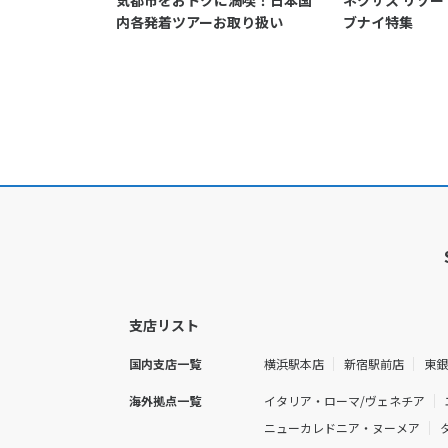
気都市をおトクに満喫！日本国
ネクサス リゾート
内各発着ツアーお取り扱い
ブナイ特集
支店リスト
国内支店一覧
横浜駅本店
新宿駅前店
東
海外拠点一覧
イタリア・ローマ/ヴェネチア
ニューカレドニア・ヌーメア