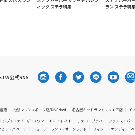
 & スパ カラン
ステラ ハーバー リゾート パシフ
ステラ ハーバー
ィック ステラ特集
ラン ステラ特
STW公式SNS
銀座店
池袋マリンスポーツ店/DIVENAVI
名古屋ミッドランドスクエア店
イ
エジプト・カイロ/アスワン
UAE・ドバイ
チェコ・プラハ
フランス・パリ
タヒチ・パペーテ
ニュージーランド・オークランド
フィジー・ナンディ
ベ