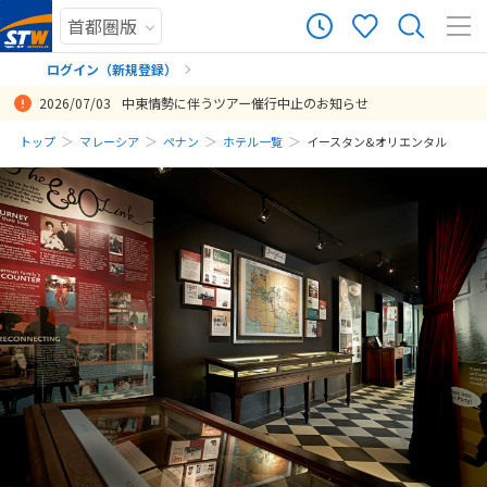
ログイン（新規登録）
2026/07/03
中東情勢に伴うツアー催行中止のお知らせ
まだ履歴がありません
トップ
マレーシア
ペナン
ホテル一覧
イースタン&オリエンタル
まだ登録がありません