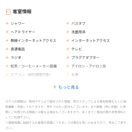
ベルボーイサービス
セーフティボックス
外貨両替所
エレベーター
客室情報
売店
庭園
シャワー
バスタブ
テラス
ジム
ヘアドライヤー
洗面用具
新聞
荷物室
無線インターネットアクセス
インターネットアクセス
カフェ
バー
直通電話
テレビ
レストラン
禁煙エリア
ラジオ
プラグアダプター
喫煙エリア
子供用の椅子
紅茶／コーヒーメーカー設備
アイロン・アイロン台
プールサイドのスナックバー
屋外プール（真水）
エアコン（個別調整可能）
金庫
パラソル
マッサージ
モーニングコール
スパトリートメント
スパセンター
もっと見る
フィットネス
ゴルフ練習場
ホテルの情報は、現地ホテルより提供された情報、弊社スタッフによる現地視察をもとに随
時編集・作成しておりますが、完全ではない部分もございます。また画像（特に部屋）も実
際にご利用される施設とは異なる場合もございますので、あくまでご宿泊の際の参考資料と
してご利用下さい。
※情報相違に起因するお客様の損害につきましては責任を負いかねますので、予めご了承下
さい。