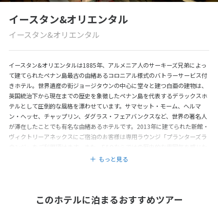
イースタン&オリエンタル
イースタン&オリエンタル
イースタン&オリエンタルは1885年、アルメニア人のサーキーズ兄弟によっ
て建てられたペナン島最古の由緒あるコロニアル様式のバトラーサービス付
きホテル。世界遺産の街ジョージタウンの中心に堂々と建つ白亜の建物は、
英国統治下から現在までの歴史を象徴したペナン島を代表するデラックスホ
テルとして圧倒的な風格を漂わせています。サマセット・モーム、ヘルマ
ン・ヘッセ、チャップリン、ダグラス・フェアバンクスなど、世界の著名人
が滞在したことでも有名な由緒あるホテルです。2013年に建てられた新館・
ヴィクトリーアネックスにご宿泊のお客様は専用ラウンジ「プランターズラ
ウンジ」をご利用頂けます。また、E&Oならではの歴史的な雰囲気を感じた
いお客様は、やはり旧館・ヘリテージウィングにご宿泊頂き、往年の情景に
もっと見る
思いを馳せながら滞在されることをお勧めします。なお、サーキーズ兄弟は
のちに同じ英国海峡植民地の要衝であるシンガポールに日本人にも有名なラ
ッフルズホテルを誕生させたことは言うまでもありません。
このホテルに泊まるおすすめツアー