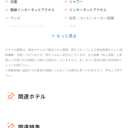
浴室
シャワー
荷物室
衣類乾燥機
無線インターネットアクセス
インターネットアクセス
カフェ
バー
テレビ
紅茶／コーヒーメーカー設備
レストラン
禁煙エリア
アイロン・アイロン台
金庫
喫煙エリア
子供用の椅子
もっと見る
屋外プール（真水）
屋外温水プール
マッサージ
スパトリートメント
ホテルの情報は、現地ホテルより提供された情報、弊社スタッフによる現地視察をもとに随
スパセンター
時編集・作成しておりますが、完全ではない部分もございます。また画像（特に部屋）も実
際にご利用される施設とは異なる場合もございますので、あくまでご宿泊の際の参考資料と
してご利用下さい。
※情報相違に起因するお客様の損害につきましては責任を負いかねますので、予めご了承下
さい。
関連ホテル
関連特集