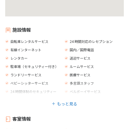
施設情報
自転車レンタルサービス
24 時間対応のレセプション
有線インターネット
国内／国際電話
レンタカー
送迎サービス
駐車場（セキュリティー付き）
ルームサービス
ランドリーサービス
医療サービス
ベビーシッターサービス
多言語スタッフ
24 時間体制のセキュリティー
ベルボーイサービス
セーフティボックス
外貨両替所
もっと見る
クローク
エレベーター
売店
テラス
客室情報
ジム
新聞