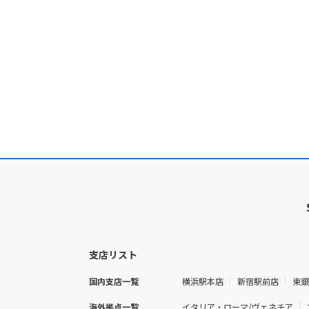
支店リスト
国内支店一覧
横浜駅本店
新宿駅前店
東
海外拠点一覧
イタリア・ローマ/ヴェネチア