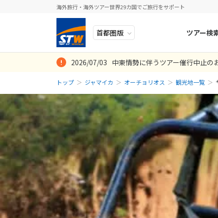
海外旅行・海外ツアー世界29カ国でご旅行をサポート
ツアー検
2026/07/03
中東情勢に伴うツアー催行中止の
ヨーロッパ
人気のテーマ
イタリア
秋旅
トップ
ジャマイカ
オーチョリオス
観光地一覧
中近東・トルコ
お得な旅
ドイツ
年末年始
アフリカ
誰と行く？
ベルギー
アジア
目的
スイス
ロシア・中央アジア
ポーランド
アメリカ・カナダ
スウェーデ
中南米・カリブ海
ラトビア
モルディブ・他インド洋
スロヴェニ
太平洋地域
北マケドニ