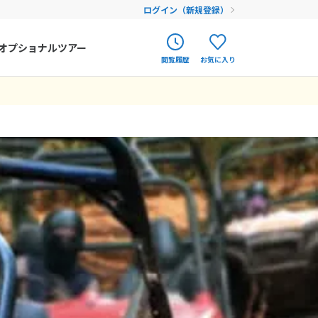
ログイン（新規登録）
オプショナルツアー
閲覧履歴
お気に入り
ク
ポルトガル
春旅
オランダ
アイルランド
まだ履歴がありません
まだ登録がありません
ハンガリー
フィンランド
エストニア
クロアチア
ルーマニア
フェロー諸島