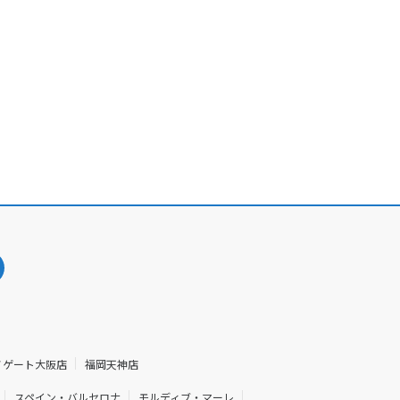
ノゲート大阪店
福岡天神店
スペイン・バルセロナ
モルディブ・マーレ