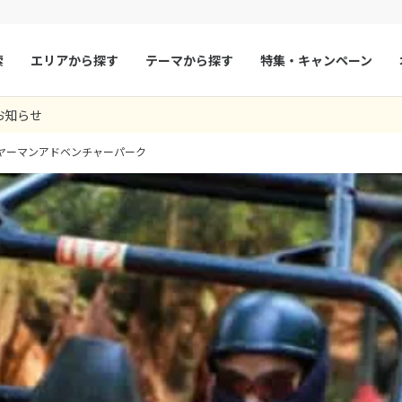
索
エリアから探す
テーマから探す
特集・キャンペーン
お知らせ
マルタ
冬旅
スペイン
ゴールデンウィー
ヤーマンアドベンチャーパーク
フランス
夏旅
モナコ
ルクセンブルク
イギリス
チェコ
オーストリア
スロヴァキア
アイスランド
ン
デンマーク
ノルウェー
リトアニア
ギリシャ
ア
モンテネグロ
ブルガリア
ア
ボスニア・ヘルツェゴビナ
セルビア