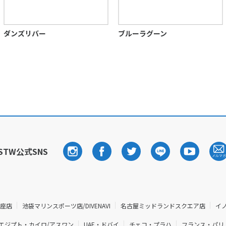
ダンズリバー
ブルーラグーン
STW公式SNS
銀座店
池袋マリンスポーツ店/DIVENAVI
名古屋ミッドランドスクエア店
イ
エジプト・カイロ/アスワン
UAE・ドバイ
チェコ・プラハ
フランス・パリ