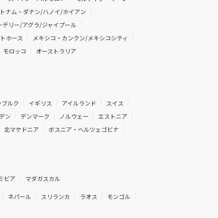
トナム・ダナン/ハノイ/ホイアン
デリー/アグラ/ジャイプール
イトホース
メキシコ・カンクン/メキシコシティ
モロッコ
オーストラリア
ンブルク
イギリス
アイルランド
スイス
デン
デンマーク
ノルウェー
エストニア
北マケドニア
ボスニア・ヘルツェゴビナ
ミビア
マダガスカル
ネパール
スリランカ
ラオス
モンゴル