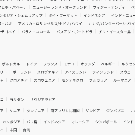
タヒチ・パペーテ
ニュージーランド・オークランド
フィジー・ナンディ
ベ
ンボジア・シェムリアップ
タイ・プーケット
インドネシア
インド・ニュー
湾・台北
アメリカ・ロサンゼルス/セドナ/ハワイ
カナダ/バンクーバー/ホワ
ンテゴベイ
パラオ・コロール
バヌアツ・ポートビラ
チリ・イースター島
ポルトガル
ドイツ
フランス
モナコ
オランダ
ベルギー
ルクセ
リー
ポーランド
スロヴァキア
アイスランド
フィンランド
スウェー
シャ
クロアチア
スロヴェニア
モンテネグロ
ブルガリア
ルーマニア
ルコ
ヨルダン
サウジアラビア
ジア
ケニア
タンザニア
南アフリカ共和国
ザンビア
ジンバブエ
ナ
カンボジア
バリ島
インドネシア
マレーシア
シンガポール
インド
ネイ
中国
台湾