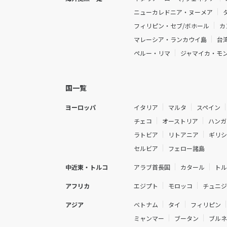
ニューカレドニア・ヌーメア
フィリピン・セブ/ボホール
カ
マレーシア・ランカウイ島
台
ペルー・リマ
ジャマイカ・モ
国一覧
ヨーロッパ
イタリア
マルタ
スペイン
チェコ
オーストリア
ハンガ
ラトビア
リトアニア
ギリ
セルビア
フェロー諸島
中近東・トルコ
アラブ首長国
カタール
ト
アフリカ
エジプト
モロッコ
チュニ
アジア
ベトナム
タイ
フィリピン
ミャンマー
ブータン
ブル