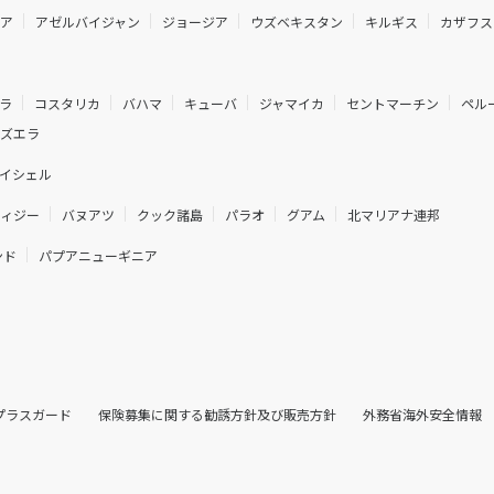
ニア
アゼルバイジャン
ジョージア
ウズベキスタン
キルギス
カザフス
ラ
コスタリカ
バハマ
キューバ
ジャマイカ
セントマーチン
ペル
ネズエラ
イシェル
フィジー
バヌアツ
クック諸島
パラオ
グアム
北マリアナ連邦
ンド
パプアニューギニア
プラスガード
保険募集に関する勧誘方針及び販売方針
外務省海外安全情報