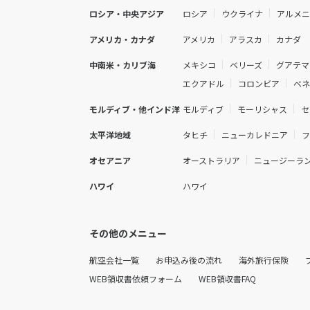
ロシア・中央アジア
ロシア
ウクライナ
アルメ
アメリカ・カナダ
アメリカ
アラスカ
カナダ
中南米・カリブ海
メキシコ
ベリーズ
グアテマ
エクアドル
コロンビア
ベ
モルディブ・他インド洋
モルディブ
モーリシャス
セ
太平洋地域
タヒチ
ニューカレドニア
オセアニア
オーストラリア
ニュージーラ
ハワイ
ハワイ
その他のメニュー
航空会社一覧
お申込み後の流れ
海外旅行保険
WEB領収書依頼フォーム
WEB領収書FAQ