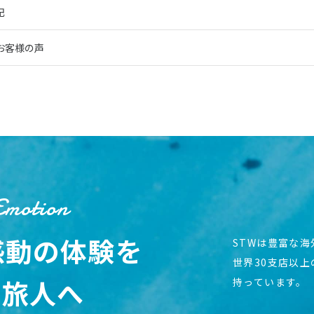
記
お客様の声
Emotion
感動の体験を
STWは豊富な
世界30支店以
の旅人へ
持っています。