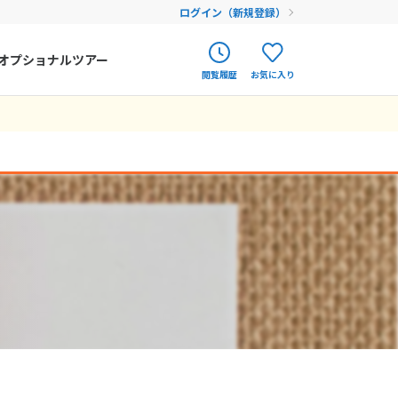
ログイン（新規登録）
オプショナルツアー
閲覧履歴
お気に入り
ク
ポルトガル
春旅
オランダ
12
9月未定
12月未定
2026年
月
アイルランド
まだ履歴がありません
まだ登録がありません
金
土
日
月
火
水
木
金
土
ハンガリー
4
5
1
2
3
4
5
フィンランド
11
12
6
7
8
9
10
11
12
18
19
エストニア
13
14
15
16
17
18
19
25
26
20
21
22
23
24
25
26
クロアチア
27
28
29
30
31
ルーマニア
フェロー諸島