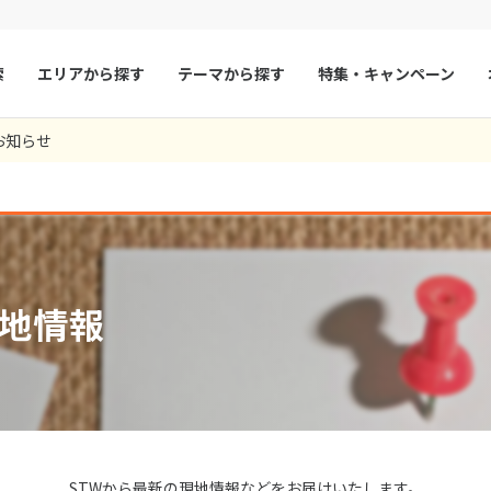
索
エリアから探す
テーマから探す
特集・キャンペーン
102
ツアー件数
件
お知らせ
× カレンダーを閉じる
マルタ
冬旅
スペイン
ゴールデンウィー
フランス
夏旅
モナコ
9
8月未定
2026年
月
ルクセンブルク
イギリス
火
水
木
金
土
日
月
火
水
木
チェコ
オーストリア
1
1
2
3
地情報
スロヴァキア
アイスランド
4
5
6
7
8
6
7
8
9
10
ン
11
12
13
デンマーク
14
15
13
14
ノルウェー
15
16
17
18
19
20
21
22
20
21
22
23
24
リトアニア
ギリシャ
25
26
27
28
29
27
28
29
30
ア
モンテネグロ
ブルガリア
ア
ボスニア・ヘルツェゴビナ
セルビア
STWから最新の現地情報などをお届けいたします。