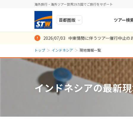
海外旅行・海外ツアー世界29カ国でご旅行をサポート
ツアー検
2026/07/03
中東情勢に伴うツアー催行中止の
ヨーロッパ
人気のテーマ
イタリア
秋旅
トップ
インドネシア
現地情報一覧
中近東・トルコ
お得な旅
ドイツ
年末年始
8
2026年
月
アフリカ
誰と行く？
ベルギー
日
月
アジア
目的
スイス
インドネシアの最新現
ロシア・中央アジア
ポーランド
2
3
アメリカ・カナダ
スウェーデ
9
10
中南米・カリブ海
16
17
ラトビア
23
24
モルディブ・他インド洋
スロヴェニ
30
31
太平洋地域
北マケドニ