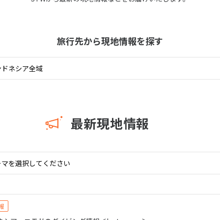
11
10月未定
月
2026年
月
旅行先から現地情報を探す
火
水
木
金
土
日
月
火
水
木
1
2
3
1
2
3
4
5
6
7
8
9
10
8
9
10
11
12
13
14
15
16
17
15
16
17
18
19
20
21
22
23
24
22
23
24
25
26
最新現地情報
27
28
29
30
31
29
30
報