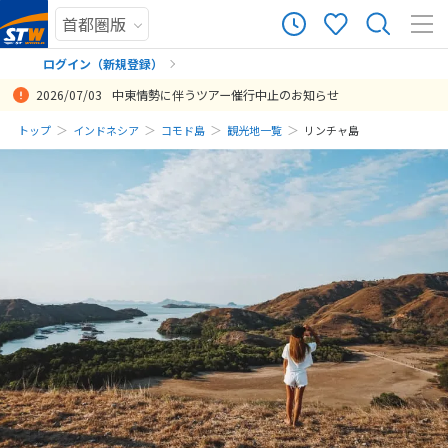
ログイン（新規登録）
2026/07/03
中東情勢に伴うツアー催行中止のお知らせ
まだ履歴がありません
トップ
インドネシア
コモド島
観光地一覧
リンチャ島
まだ登録がありません