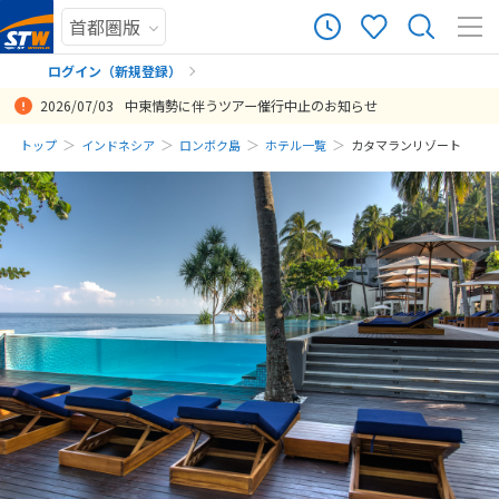
ログイン（新規登録）
2026/07/03
中東情勢に伴うツアー催行中止のお知らせ
まだ履歴がありません
トップ
インドネシア
ロンボク島
ホテル一覧
カタマランリゾート
まだ登録がありません