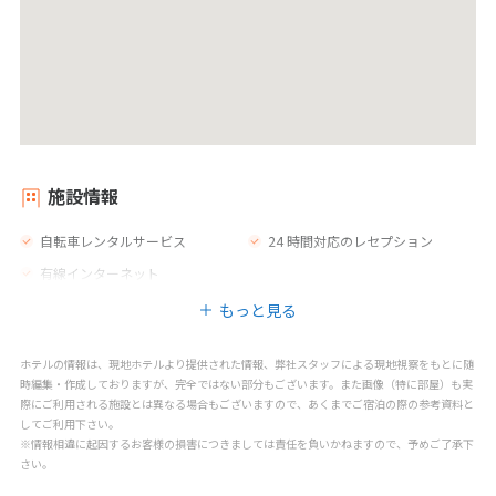
施設情報
自転車レンタルサービス
24 時間対応のレセプション
有線インターネット
もっと見る
ホテルの情報は、現地ホテルより提供された情報、弊社スタッフによる現地視察をもとに随
時編集・作成しておりますが、完全ではない部分もございます。また画像（特に部屋）も実
際にご利用される施設とは異なる場合もございますので、あくまでご宿泊の際の参考資料と
してご利用下さい。
※情報相違に起因するお客様の損害につきましては責任を負いかねますので、予めご了承下
さい。