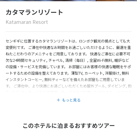
カタマランリゾート
Katamaran Resort
センギギに位置するカタマランリゾートは、ロンボク観光の拠点としても大
変便利です。 ご滞在中快適なお時間をお過ごしいただけるように、厳選を重
ねたこだわりのアメニティをご用意しております。 快適なご滞在に必要不可
欠な24時間セキュリティ, チャペル, 清掃（毎日）, 全室Wi-Fi無料, 暖炉など
の設備・サービスを完備しています。 お部屋にはお客様の快適な睡眠をサポ
ートするための設備を整えております。薄型TV, カーペット, 洋服掛け, 無料
インスタントコーヒー, 無料ティーなどを備えたお部屋もご用意していま
す。 ご滞在中、より快適にお過ごしいただくため屋外プール, ダイビング, 釣
り, スパ, マッサージなどの設備・サービスをご利用いただけます。 カタマラ
ンリゾートのあたたかいおもてなしと心地よい雰囲気で、ロンボクでの滞在
もっと見る
をより思い出深いものにしてくれます。
このホテルに泊まるおすすめツアー