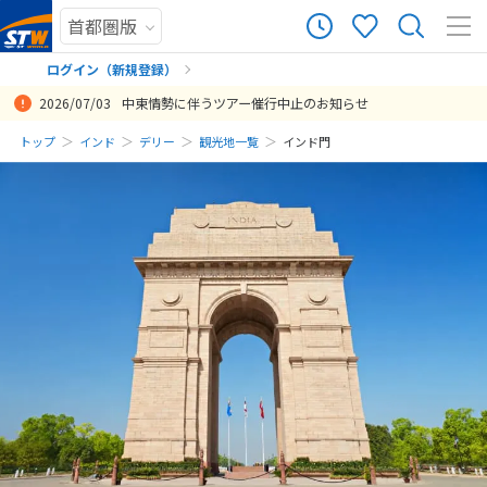
ログイン（新規登録）
2026/07/03
中東情勢に伴うツアー催行中止のお知らせ
まだ履歴がありません
トップ
インド
デリー
観光地一覧
インド門
まだ登録がありません