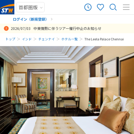
ログイン（新規登録）
2026/07/03
中東情勢に伴うツアー催行中止のお知らせ
まだ履歴がありません
トップ
インド
チェンナイ
ホテル一覧
The Leela Palace Chennai
まだ登録がありません