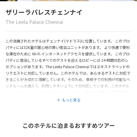
ザリーラパレスチェンナイ
The Leela Palace Chennai
この洗練されたホテルはチェンナイ(マドラス)に位置しています。 このプロ
パティには326室の居心地の良い宿泊ユニットがあります。 より快適で便利
な滞在のために Wi-Fi インターネットアクセスを提供しています。 このプロ
パティに宿泊しているすべてのゲストを迎えるロビーには 24 時間対応のレ
セプションがあります。The Leela Palace Chennaiではエキストラベッドの
リクエストに対応していません。このホテルでは、あらゆるゲストに対応で
きることが大切だと理解しています。そのため、車椅子での利用が可能なベ
ッドルームを備えて、利用しやすいように十分対応しています。このホテル
はペットフレンドリーではありません。さらに、敷地内の便利な駐車場を利
用できます。あらゆる種類のイベント用に提供している会議サービスや施設
もっと見る
は誰でも利用できます。 この宿泊施設に宿泊しているすべてのゲストはヘル
ス & ウェルネス施設で心身のバランスを整えることができます。 The Leela
Palace Chennaiではゲストのニーズに対応したエンターテイメントを提供し
このホテルに泊まるおすすめツアー
ています。The Leela Palace Chennaiのこのようなサービスには料金がかか
る場合があります。