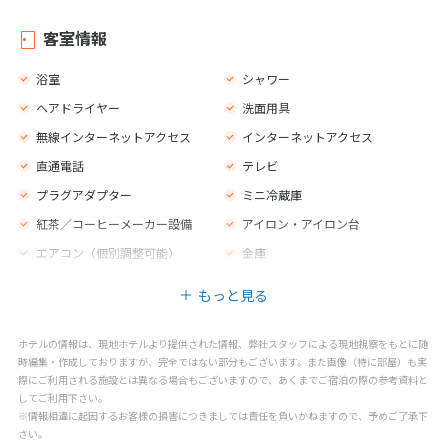
マッサージ
スパトリートメント
客室情報
浴室
シャワー
ヘアドライヤー
洗面用具
無線インターネットアクセス
インターネットアクセス
直通電話
テレビ
プラグアダプター
ミニ冷蔵庫
紅茶／コーヒーメーカー設備
アイロン・アイロン台
エアコン（個別調整可能）
金庫
モーニングコール
喫煙ルーム
もっと見る
ホテルの情報は、現地ホテルより提供された情報、弊社スタッフによる現地視察をもとに随
時編集・作成しておりますが、完全ではない部分もございます。また画像（特に部屋）も実
際にご利用される施設とは異なる場合もございますので、あくまでご宿泊の際の参考資料と
してご利用下さい。
※情報相違に起因するお客様の損害につきましては責任を負いかねますので、予めご了承下
さい。