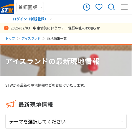
204
ツアー件数
件
ログイン（新規登録）
2026/07/03
中東情勢に伴うツアー催行中止のお知らせ
× カレンダーを閉じる
まだ履歴がありません
トップ
アイスランド
現地情報一覧
日
月
火
水
木
金
土
まだ登録がありません
8
アイスランドの最新現地情報
8月未定
2026年
月
1
2
3
4
5
6
7
8
STWから最新の現地情報などをお届けいたします。
9
10
11
12
13
14
15
16
17
18
19
20
21
22
最新現地情報
23
24
25
26
27
28
29
30
31