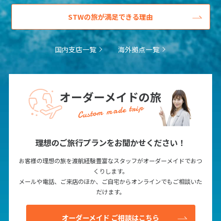
1
2
3
STWの旅が満足できる理由
4
5
6
7
8
9
10
11
12
13
14
15
16
17
国内支店一覧
海外拠点一覧
18
19
20
21
22
23
24
25
26
27
28
29
30
オーダーメイドの旅
Custom made trip
5
5月未定
2027年
月
1
理想のご旅行プランをお聞かせください！
2
3
4
5
6
7
8
お客様の理想の旅を渡航経験豊富なスタッフがオーダーメイドでおつ
9
10
11
12
13
14
15
くりします。
メールや電話、ご来店のほか、ご自宅からオンラインでもご相談いた
16
17
18
19
20
21
22
だけます。
23
24
25
26
27
28
29
30
31
オーダーメイド ご相談はこちら