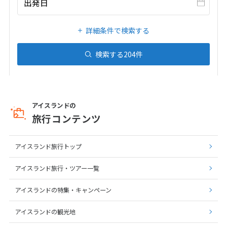
出発日
20
21
22
23
24
25
26
27
28
29
30
31
詳細条件で検索する
検索する
204
件
1
1月未定
2027年
月
1
2
3
4
5
6
7
8
9
アイスランドの
10
11
12
13
14
15
16
旅行コンテンツ
17
18
19
20
21
22
23
24
25
26
27
28
29
30
アイスランド旅行トップ
31
アイスランド旅行・ツアー一覧
アイスランドの特集・キャンペーン
2
2月未定
2027年
月
アイスランドの観光地
1
2
3
4
5
6