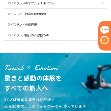
アイスランドのオプショナルツアー
7
8
9
10
11
12
13
14
15
16
17
18
19
20
アイスランドの最新現地情報
21
22
23
24
25
26
27
アイスランドの旅行記
28
アイスランド旅行のお客様の声
3
3月未定
2027年
月
1
2
3
4
5
6
Travel
Emotion
7
8
9
10
11
12
13
14
15
16
17
18
19
20
驚きと感動の体験を
21
22
23
24
25
26
27
すべての旅人へ
28
29
30
31
STWは豊富な海外視察経験と
4
世界30支店以上のネットワークを
持っています。
4月未定
2027年
月