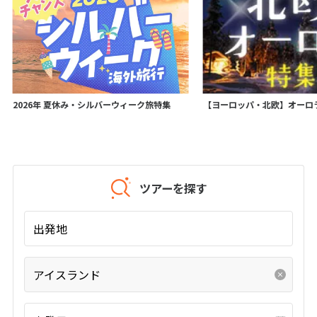
25
26
27
28
29
30
31
11
11月未定
2026年
月
1
2
3
4
5
6
7
2026年 夏休み・シルバーウィーク旅特集
【ヨーロッパ・北欧】オーロ
8
9
10
11
12
13
14
15
16
17
18
19
20
21
22
23
24
25
26
27
28
29
30
ツアーを探す
12
12月未定
出発地
2026年
月
1
2
3
4
5
アイスランド
6
7
8
9
10
11
12
13
14
15
16
17
18
19