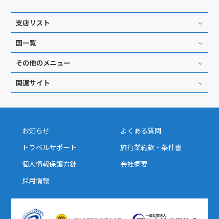
25
26
27
28
29
30
31
支店リスト
国一覧
8
8月未定
2027年
月
その他のメニュー
1
2
3
4
5
6
7
関連サイト
8
9
10
11
12
13
14
15
16
17
18
19
20
21
22
23
24
25
26
27
28
お知らせ
よくある質問
29
30
31
トラベルサポート
旅行業約款・条件書
個人情報保護方針
会社概要
9
9月未定
2027年
月
採用情報
1
2
3
4
5
6
7
8
9
10
11