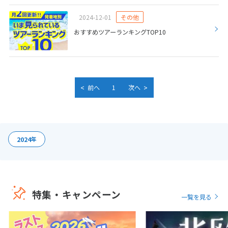
9
9月未定
2026年
月
2024-12-01
その他
おすすめツアーランキングTOP10
1
2
3
4
5
6
7
8
9
10
11
12
13
14
15
16
17
18
19
<
>
20
21
22
23
24
25
26
前へ
1
次へ
27
28
29
30
10
2024
年
10月未定
2026年
月
1
2
3
4
5
6
7
8
9
10
特集・キャンペーン
11
12
13
14
15
16
17
一覧を見る
18
19
20
21
22
23
24