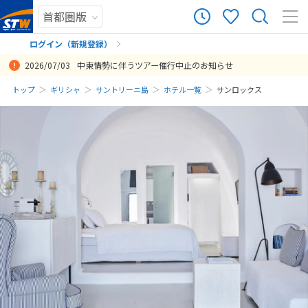
ログイン（新規登録）
2026/07/03
中東情勢に伴うツアー催行中止のお知らせ
まだ履歴がありません
トップ
ギリシャ
サントリーニ島
ホテル一覧
サンロックス
まだ登録がありません