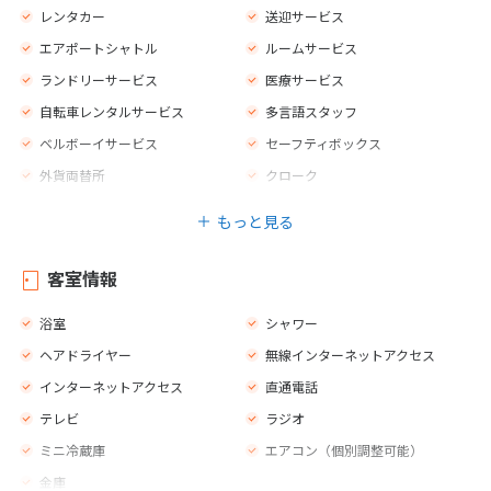
レンタカー
送迎サービス
エアポートシャトル
ルームサービス
ランドリーサービス
医療サービス
自転車レンタルサービス
多言語スタッフ
ベルボーイサービス
セーフティボックス
外貨両替所
クローク
エレベーター
テラス
もっと見る
荷物室
プライベートプール
カフェ
バー
客室情報
レストラン
禁煙エリア
浴室
シャワー
プールサイドのスナックバー
パラソル
ヘアドライヤー
無線インターネットアクセス
ジェットスキー
ダイビング
インターネットアクセス
直通電話
ウィンドサーフィン
セーリング
テレビ
ラジオ
カヌー
乗馬
ミニ冷蔵庫
エアコン（個別調整可能）
サイクリング／マウンテンバイ
ク
金庫