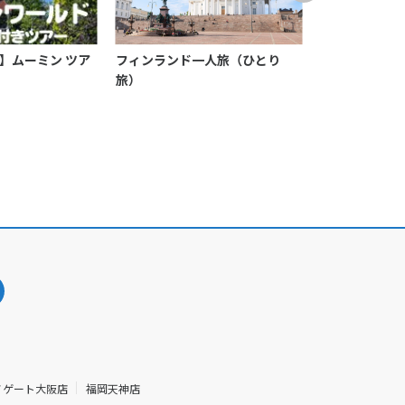
】ムーミン ツア
フィンランド一人旅（ひとり
【ヨーロッパ
旅）
国旅行・ツア
ノゲート大阪店
福岡天神店