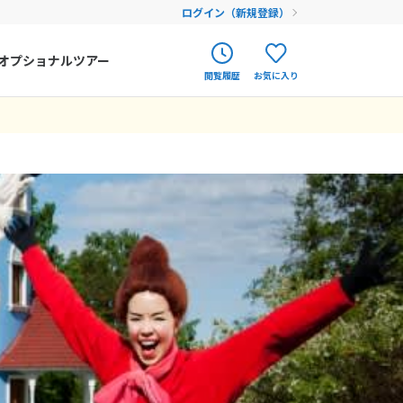
ログイン（新規登録）
オプショナルツアー
閲覧履歴
お気に入り
ク
ポルトガル
春旅
オランダ
アイルランド
まだ履歴がありません
まだ登録がありません
ハンガリー
フィンランド
エストニア
クロアチア
ルーマニア
フェロー諸島