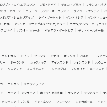
エジプト・カイロ/アスワン
UAE・ドバイ
チェコ・プラハ
フランス・パリ
タヒチ・パペーテ
ニュージーランド・オークランド
フィジー・ナンディ
ベ
ンボジア・シェムリアップ
タイ・プーケット
インドネシア
インド・ニュー
湾・台北
アメリカ・ロサンゼルス/セドナ/ハワイ
カナダ/バンクーバー/ホワ
ンテゴベイ
パラオ・コロール
バヌアツ・ポートビラ
チリ・イースター島
ポルトガル
ドイツ
フランス
モナコ
オランダ
ベルギー
ルクセ
リー
ポーランド
スロヴァキア
アイスランド
フィンランド
スウェー
シャ
クロアチア
スロヴェニア
モンテネグロ
ブルガリア
ルーマニア
ルコ
ヨルダン
サウジアラビア
ジア
ケニア
タンザニア
南アフリカ共和国
ザンビア
ジンバブエ
ナ
カンボジア
バリ島
インドネシア
マレーシア
シンガポール
インド