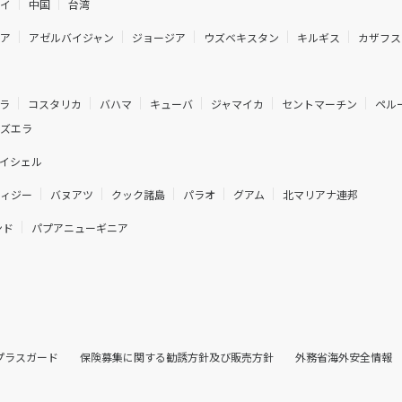
ネイ
中国
台湾
ニア
アゼルバイジャン
ジョージア
ウズベキスタン
キルギス
カザフス
ラ
コスタリカ
バハマ
キューバ
ジャマイカ
セントマーチン
ペル
ネズエラ
イシェル
フィジー
バヌアツ
クック諸島
パラオ
グアム
北マリアナ連邦
ンド
パプアニューギニア
プラスガード
保険募集に関する勧誘方針及び販売方針
外務省海外安全情報