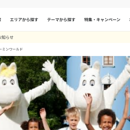
索
エリアから探す
テーマから探す
特集・キャンペーン
お知らせ
マルタ
冬旅
スペイン
ゴールデンウィー
ーミンワールド
フランス
夏旅
モナコ
ルクセンブルク
イギリス
チェコ
オーストリア
スロヴァキア
アイスランド
ン
デンマーク
ノルウェー
リトアニア
ギリシャ
ア
モンテネグロ
ブルガリア
ア
ボスニア・ヘルツェゴビナ
セルビア