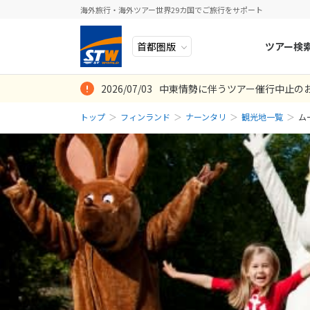
海外旅行・海外ツアー世界29カ国でご旅行をサポート
ツアー検
2026/07/03
中東情勢に伴うツアー催行中止の
ヨーロッパ
人気のテーマ
イタリア
秋旅
トップ
フィンランド
ナーンタリ
観光地一覧
ム
中近東・トルコ
お得な旅
ドイツ
年末年始
アフリカ
誰と行く？
ベルギー
アジア
目的
スイス
ロシア・中央アジア
ポーランド
アメリカ・カナダ
スウェーデ
中南米・カリブ海
ラトビア
モルディブ・他インド洋
スロヴェニ
太平洋地域
北マケドニ