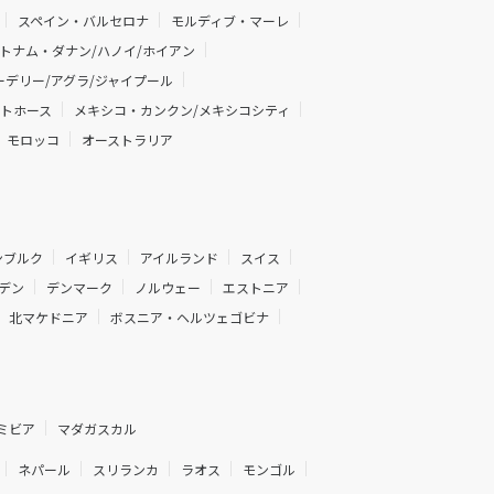
スペイン・バルセロナ
モルディブ・マーレ
トナム・ダナン/ハノイ/ホイアン
デリー/アグラ/ジャイプール
イトホース
メキシコ・カンクン/メキシコシティ
モロッコ
オーストラリア
ンブルク
イギリス
アイルランド
スイス
デン
デンマーク
ノルウェー
エストニア
北マケドニア
ボスニア・ヘルツェゴビナ
ミビア
マダガスカル
ネパール
スリランカ
ラオス
モンゴル