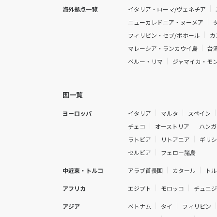
海外拠点一覧
イタリア・ローマ/ヴェネチア
ニューカレドニア・ヌーメア
フィリピン・セブ/ボホール
カ
マレーシア・ランカウイ島
台
ペルー・リマ
ジャマイカ・モ
国一覧
ヨーロッパ
イタリア
マルタ
スペイン
チェコ
オーストリア
ハンガ
ラトビア
リトアニア
ギリ
セルビア
フェロー諸島
中近東・トルコ
アラブ首長国
カタール
ト
アフリカ
エジプト
モロッコ
チュニ
アジア
ベトナム
タイ
フィリピン