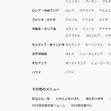
ミャンマー
ブータン
ブル
ロシア・中央アジア
ロシア
ウクライナ
アルメ
アメリカ・カナダ
アメリカ
アラスカ
カナダ
中南米・カリブ海
メキシコ
ベリーズ
グアテマ
エクアドル
コロンビア
ベ
モルディブ・他インド洋
モルディブ
モーリシャス
セ
太平洋地域
タヒチ
ニューカレドニア
オセアニア
オーストラリア
ニュージーラ
ハワイ
ハワイ
その他のメニュー
航空会社一覧
お申込み後の流れ
海外旅行保険
WEB領収書依頼フォーム
WEB領収書FAQ