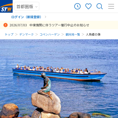
ログイン（新規登録）
2026/07/03
中東情勢に伴うツアー催行中止のお知らせ
まだ履歴がありません
トップ
デンマーク
コペンハーゲン
観光地一覧
人魚姫の像
まだ登録がありません