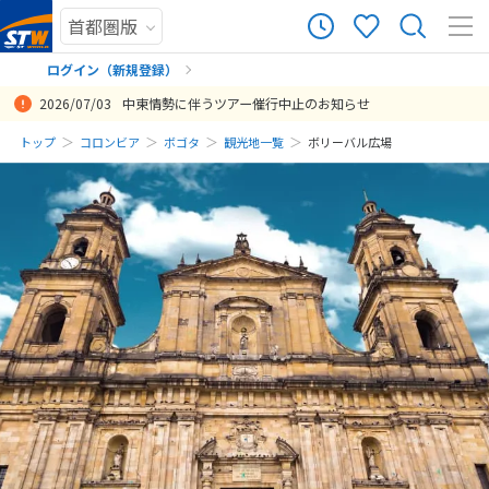
ログイン（新規登録）
2026/07/03
中東情勢に伴うツアー催行中止のお知らせ
まだ履歴がありません
トップ
コロンビア
ボゴタ
観光地一覧
ボリーバル広場
まだ登録がありません