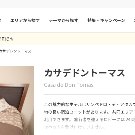
索
エリアから探す
テーマから探す
特集・キャンペーン
お知らせ
マルタ
冬旅
スペイン
ゴールデンウィー
カサデドントーマス
フランス
夏旅
モナコ
ルクセンブルク
イギリス
カサデドントーマス
チェコ
オーストリア
Casa de Don Tomas
スロヴァキア
アイスランド
ン
デンマーク
ノルウェー
この魅力的なホテルはサンペドロ・デ・アタカマ
リトアニア
ギリシャ
地の良い宿泊ユニットがあります。 共同エリア
利用できます。 旅行者を迎えるロビーには 24
ア
モンテネグロ
ブルガリア
はペットを受け付けていません。
ア
ボスニア・ヘルツェゴビナ
セルビア