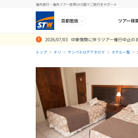
海外旅行・海外ツアー世界29カ国でご旅行をサポート
ツアー検
2026/07/03
中東情勢に伴うツアー催行中止の
ヨーロッパ
人気のテーマ
イタリア
秋旅
トップ
チリ
サンペドロデアタカマ
ホテル一覧
中近東・トルコ
お得な旅
ドイツ
年末年始
アフリカ
誰と行く？
ベルギー
アジア
目的
スイス
ロシア・中央アジア
ポーランド
アメリカ・カナダ
スウェーデ
中南米・カリブ海
ラトビア
モルディブ・他インド洋
スロヴェニ
太平洋地域
北マケドニ