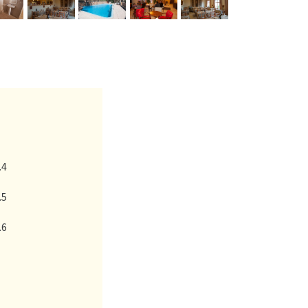
.4
.5
.6