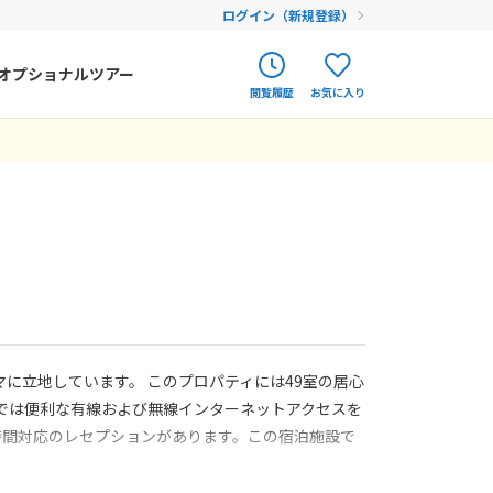
ログイン（新規登録）
オプショナルツアー
閲覧履歴
お気に入り
ク
ポルトガル
春旅
オランダ
アイルランド
まだ履歴がありません
まだ登録がありません
ハンガリー
フィンランド
エストニア
に立地しています。 このプロパティには49室の居心
クロアチア
では便利な有線および無線インターネットアクセスを
 時間対応のレセプションがあります。この宿泊施設で
ルーマニア
フェロー諸島