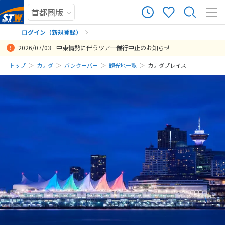
ログイン（新規登録）
2026/07/03
中東情勢に伴うツアー催行中止のお知らせ
まだ履歴がありません
トップ
カナダ
バンクーバー
観光地一覧
カナダプレイス
まだ登録がありません