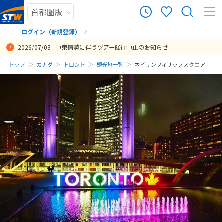
ログイン（新規登録）
2026/07/03
中東情勢に伴うツアー催行中止のお知らせ
まだ履歴がありません
トップ
カナダ
トロント
観光地一覧
ネイサンフィリップスクエア
まだ登録がありません