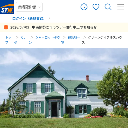
ログイン（新規登録）
2026/07/03
中東情勢に伴うツアー催行中止のお知らせ
まだ履歴がありません
トッ
カナ
シャーロットタウ
観光地一
グリーンゲイブルズハウ
プ
ダ
ン
覧
ス
まだ登録がありません