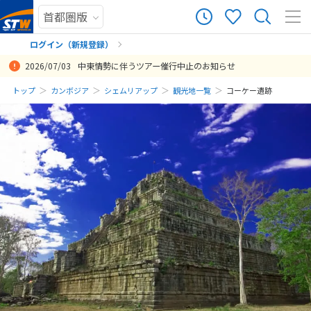
ログイン（新規登録）
2026/07/03
中東情勢に伴うツアー催行中止のお知らせ
まだ履歴がありません
トップ
カンボジア
シェムリアップ
観光地一覧
コーケー遺跡
まだ登録がありません