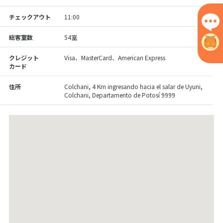
チェックアウト
11:00
総客室数
54室
クレジット
Visa、MasterCard、American Express
カード
住所
Colchani, 4 Km ingresando hacia el salar de Uyuni,
Colchani, Departamento de Potosí 9999