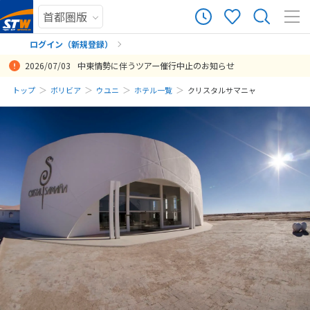
ログイン（新規登録）
2026/07/03
中東情勢に伴うツアー催行中止のお知らせ
まだ履歴がありません
トップ
ボリビア
ウユニ
ホテル一覧
クリスタルサマニャ
まだ登録がありません