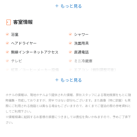
庭園
レストラン
もっと見る
禁煙エリア
喫煙エリア
子供用の椅子
子供用の遊び場
客室情報
大人用エンターテインメントプ
マッサージ
ログラム
浴室
シャワー
スパトリートメント
ヘアドライヤー
洗面用具
無線インターネットアクセス
直通電話
テレビ
ミニ冷蔵庫
紅茶／コーヒーメーカー設備
エアコン（個別調整可能）
もっと見る
ホテルの情報は、現地ホテルより提供された情報、弊社スタッフによる現地視察をもとに随
時編集・作成しておりますが、完全ではない部分もございます。また画像（特に部屋）も実
際にご利用される施設とは異なる場合もございますので、あくまでご宿泊の際の参考資料と
してご利用下さい。
※情報相違に起因するお客様の損害につきましては責任を負いかねますので、予めご了承下
さい。