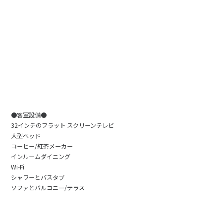
●客室設備●
32インチのフラット スクリーンテレビ
大型ベッド
コーヒー/紅茶メーカー
インルームダイニング
Wi-Fi
シャワーとバスタブ
ソファとバルコニー/テラス