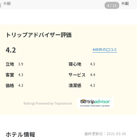
外観
4
/
15
トリップアドバイザー評価
4.2
449
件の口コミ
立地
寝心地
3.9
4.3
客室
サービス
4.3
4.4
価格
清潔感
4.3
4.3
Ratings Powered by Tripadvisor
ホテル情報
最終更新日：2021-03-30