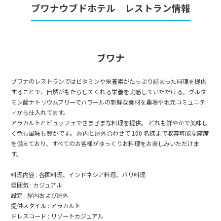
ブワナウブドホテル レストラン情報
ブワナ
ブワナのレストランではビタミンや栄養素がたっぷり詰まった料理を提供
することで、自然がもたらしてくれる栄養を実感していただける。グルタ
ミン酸ナトリウムフリーでハラールの新鮮な食材を農場や地元コミュニテ
ィから仕入れてます。
アラカルトとビュッフェでさまざまな料理を提供。 どれも鮮やかで美味し
く色も風味も豊かです。 屋内と屋外合わせて 100 名様まで収容可能な座席
を備えており、すべてのお客様がゆっくりお料理をお楽しみいただけま
す。
料理内容 : 各国料理、インドネシア料理、バリ料理
雰囲気 : カジュアル
設定 : 屋内および屋外
提供スタイル : アラカルト
ドレスコード : リゾートカジュアル