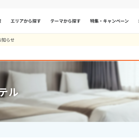
索
エリアから探す
テーマから探す
特集・キャンペーン
お知らせ
マルタ
冬旅
スペイン
ゴールデンウィー
フランス
夏旅
モナコ
ルクセンブルク
イギリス
チェコ
オーストリア
テル
スロヴァキア
アイスランド
ン
デンマーク
ノルウェー
リトアニア
ギリシャ
ア
モンテネグロ
ブルガリア
ア
ボスニア・ヘルツェゴビナ
セルビア