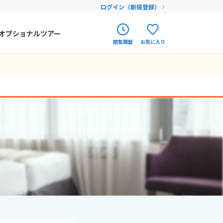
ログイン（新規登録）
オプショナルツアー
閲覧履歴
お気に入り
ク
ポルトガル
春旅
オランダ
アイルランド
まだ履歴がありません
まだ登録がありません
ハンガリー
フィンランド
エストニア
クロアチア
ルーマニア
フェロー諸島