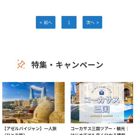
<
>
前へ
1
次へ
特集・キャンペーン
【アゼルバイジャン】一人旅
コーカサス三国ツアー・観光｜