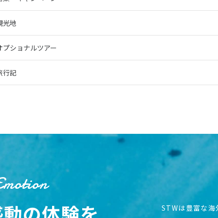
観光地
オプショナルツアー
旅行記
Emotion
感動の体験を
STWは豊富な