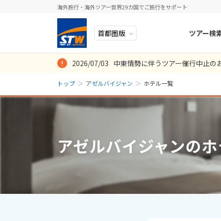
海外旅行・海外ツアー世界29カ国でご旅行をサポート
ツアー検
2026/07/03
中東情勢に伴うツアー催行中止の
ヨーロッパ
人気のテーマ
イタリア
秋旅
トップ
アゼルバイジャン
ホテル一覧
中近東・トルコ
お得な旅
ドイツ
年末年始
アフリカ
誰と行く？
ベルギー
アジア
目的
スイス
アゼルバイジャンのホ
ロシア・中央アジア
ポーランド
アメリカ・カナダ
スウェーデ
中南米・カリブ海
ラトビア
モルディブ・他インド洋
スロヴェニ
太平洋地域
北マケドニ