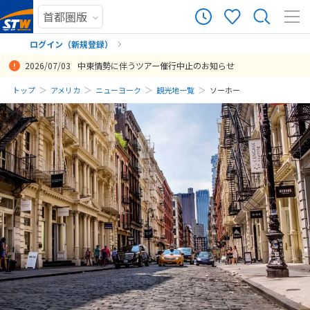
ログイン（新規登録）
2026/07/03
中東情勢に伴うツアー催行中止のお知らせ
まだ履歴がありません
トップ
アメリカ
ニューヨーク
観光地一覧
ソーホー
まだ登録がありません