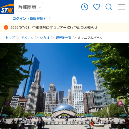
ログイン（新規登録）
2026/07/03
中東情勢に伴うツアー催行中止のお知らせ
まだ履歴がありません
トップ
アメリカ
シカゴ
観光地一覧
ミレニアムパーク
まだ登録がありません