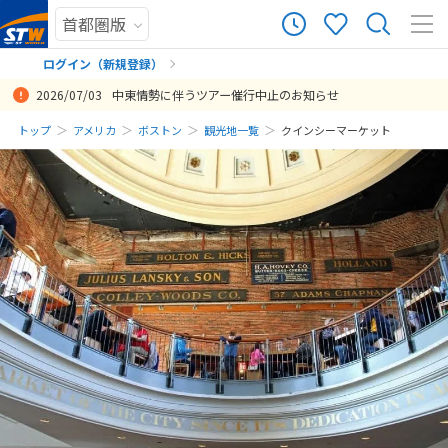
ログイン（新規登録）
2026/07/03
中東情勢に伴うツアー催行中止のお知らせ
まだ履歴がありません
トップ
アメリカ
ボストン
観光地一覧
クインシーマーケット
まだ登録がありません