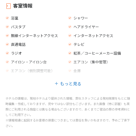
客室情報
浴室
シャワー
バスタブ
ヘアドライヤー
無線インターネットアクセス
インターネットアクセス
直通電話
テレビ
ラジオ
紅茶／コーヒーメーカー設備
アイロン・アイロン台
エアコン（集中管理）
エアコン（個別調整可能）
金庫
モーニングコール
もっと見る
ホテルの情報は、現地ホテルより提供された情報、弊社スタッフによる現地視察をもとに随
時編集・作成しておりますが、完全ではない部分もございます。また画像（特に部屋）も実
際にご利用される施設とは異なる場合もございますので、あくまでご宿泊の際の参考資料と
してご利用下さい。
※情報相違に起因するお客様の損害につきましては責任を負いかねますので、予めご了承下
さい。