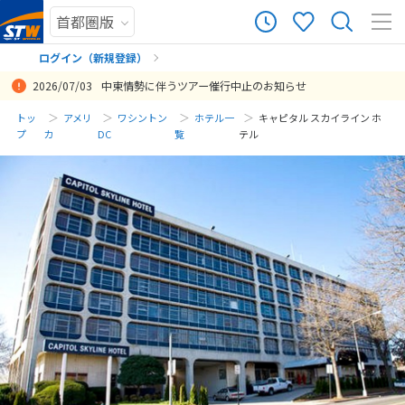
ログイン（新規登録）
2026/07/03
中東情勢に伴うツアー催行中止のお知らせ
まだ履歴がありません
トッ
アメリ
ワシントン
ホテル一
キャピタル スカイライン ホ
プ
カ
DC
覧
テル
まだ登録がありません