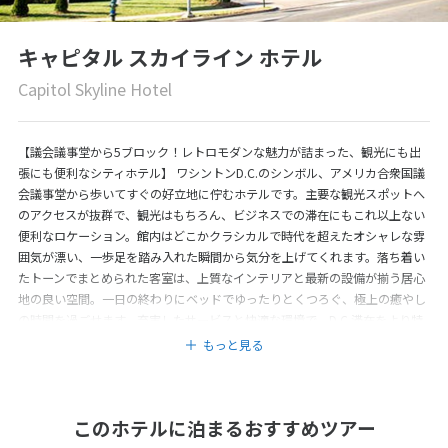
キャピタル スカイライン ホテル
Capitol Skyline Hotel
【議会議事堂から5ブロック！レトロモダンな魅力が詰まった、観光にも出
張にも便利なシティホテル】 ワシントンD.C.のシンボル、アメリカ合衆国議
会議事堂から歩いてすぐの好立地に佇むホテルです。主要な観光スポットへ
のアクセスが抜群で、観光はもちろん、ビジネスでの滞在にもこれ以上ない
便利なロケーション。館内はどこかクラシカルで時代を超えたオシャレな雰
囲気が漂い、一歩足を踏み入れた瞬間から気分を上げてくれます。落ち着い
たトーンでまとめられた客室は、上質なインテリアと最新の設備が揃う居心
地の良い空間。一日の終わりにベッドでゆったりとくつろぐ、極上の癒やし
の時間を過ごせます。充実したサービスと快適な環境で、D.C.滞在をより特
別なものにしてくれる一軒です。
もっと見る
このホテルに泊まるおすすめツアー