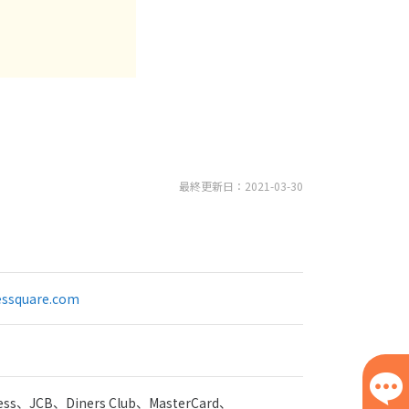
最終更新日：2021-03-30
ssquare.com
ress、JCB、Diners Club、MasterCard、