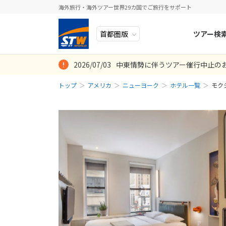
海外旅行・海外ツアー世界29カ国でご旅行をサポート
ツアー検
2026/07/03
中東情勢に伴うツアー催行中止の
ヨーロッパ
人気のテーマ
イタリア
秋旅
トップ
アメリカ
ニューヨーク
ホテル一覧
モク
中近東・トルコ
お得な旅
ドイツ
年末年始
アフリカ
誰と行く？
ベルギー
アジア
目的
スイス
ロシア・中央アジア
ポーランド
アメリカ・カナダ
スウェーデ
中南米・カリブ海
ラトビア
モルディブ・他インド洋
スロヴェニ
太平洋地域
北マケドニ