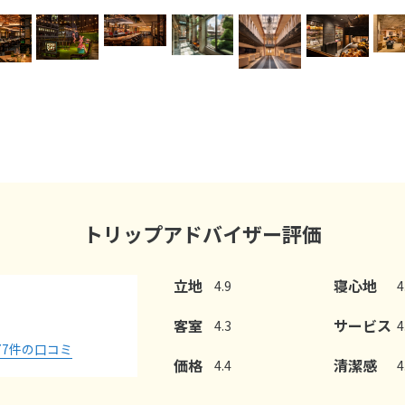
トリップアドバイザー評価
立地
寝心地
4.9
4
客室
サービス
4.3
4
77
件の口コミ
価格
清潔感
4.4
4