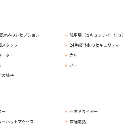
 時間対応のレセプション
駐車場（セキュリティー付き）
語スタッフ
24 時間体制のセキュリティー
ベーター
売店
ェ
バー
用の椅子
ワー
ヘアドライヤー
ターネットアクセス
直通電話