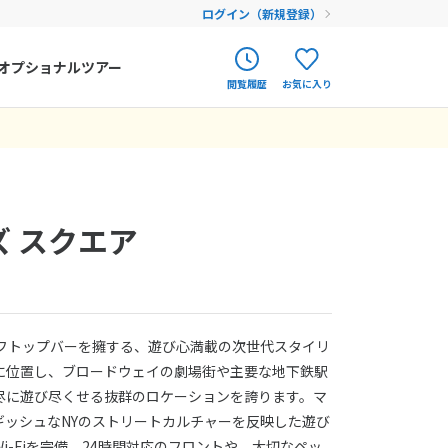
ログイン（新規登録）
オプショナルツアー
閲覧履歴
お気に入り
ク
ポルトガル
春旅
オランダ
アイルランド
まだ履歴がありません
まだ登録がありません
ズ スクエア
ハンガリー
フィンランド
エストニア
ーフトップバーを擁する、遊び心満載の次世代スタイリ
クロアチア
に位置し、ブロードウェイの劇場街や主要な地下鉄駅
尽に遊び尽くせる抜群のロケーションを誇ります。マ
ルーマニア
ギッシュなNYのストリートカルチャーを反映した遊び
フェロー諸島
-Fiを完備。24時間対応のフロントや、大切なペッ