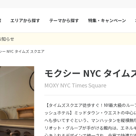
索
エリアから探す
テーマから探す
特集・キャンペーン
お知らせ
マルタ
冬旅
スペイン
ゴールデンウィー
シー NYC タイムズ スクエア
フランス
夏旅
モナコ
ルクセンブルク
イギリス
モクシー NYC タイム
チェコ
オーストリア
MOXY NYC Times Square
スロヴァキア
アイスランド
ン
デンマーク
ノルウェー
【タイムズスクエア徒歩すぐ！NY最大級のル
リトアニア
ギリシャ
ッシュホテル】ミッドタウン・ウエストの中心
へも歩いてすぐという、マンハッタンを縦横無
ア
モンテネグロ
ブルガリア
リオット・グループが手がける館内は、エネル
ア
ボスニア・ヘルツェゴビナ
セルビア
心あふれるデザインで統一され、全室で快適なWi