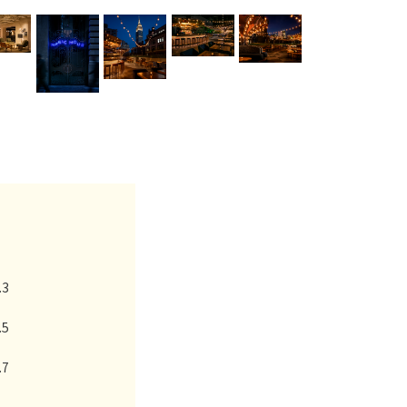
.3
.5
.7