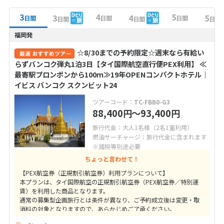
3
4
5
3
4
5
日間
日間
日間
日間
日間
日間
福岡発
☆8/30までの予約限定☆週末なら有給い
らずバンコク弾丸1泊3日【タイ国際航空直行便PEX利用】 ≪
最寄駅プロンポンから100ｍ≫19年OPENコンパクトホテル｜
イビス バンコク スクンビット24
ツアーコード：
TC-FBB0-G3
88,400
〜93,400
円
円
旅行代金：大人1名様（2名1室利用）
燃油サーチャージ：旅行代金に含まれます
※諸税等別途必要
ちょっと言わせて！
【PEX航空券（正規割引航空券）利用プランについて】
本プランは、タイ国際航空の正規割引航空券（PEX航空券／特別運
賃）を利用した商品となります。
通常の募集型企画旅行とは条件が異なり、ご予約成立後は変更・取
消料の対象となりますので、あらかじめご了承ください。