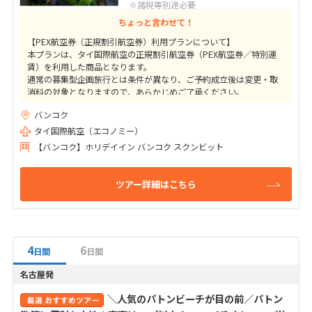
※諸税等別途必要
ちょっと言わせて！
【PEX航空券（正規割引航空券）利用プランについて】
本プランは、タイ国際航空の正規割引航空券（PEX航空券／特別運
賃）を利用した商品となります。
通常の募集型企画旅行とは条件が異なり、ご予約成立後は変更・取
消料の対象となりますので、あらかじめご了承ください。
バンコク
■ご予約にあたって
【1】ご参加者全員分の情報が必要となります。
タイ国際航空（エコノミー）
ご予約時に、パスポート情報（パスポート記載名）・生年月日・性
【バンコク】ホリデイイン バンコク スクンビット
別をご準備のうえ、お問い合わせください。
【2】ご予約後、速やかにご入金手続きが必要となります。
ツアー詳細はこちら
クレジットカードによるオンライン決済もご利用いただけます。
4
6
日間
日間
名古屋発
＼人気のパトンビーチが目の前／パトン