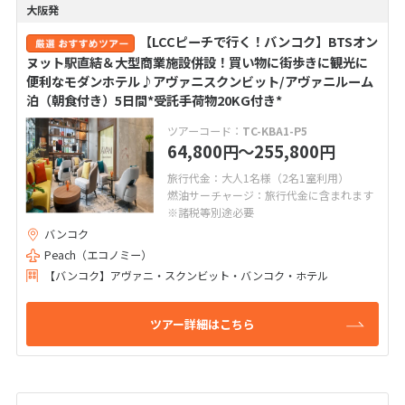
大阪発
【LCCピーチで行く！バンコク】BTSオン
ヌット駅直結＆大型商業施設併設！買い物に街歩きに観光に
便利なモダンホテル♪アヴァニスクンビット/アヴァニルーム
泊（朝食付き）5日間*受託手荷物20KG付き*
ツアーコード：
TC-KBA1-P5
64,800
〜255,800
円
円
旅行代金：大人1名様（2名1室利用）
燃油サーチャージ：旅行代金に含まれます
※諸税等別途必要
バンコク
Peach（エコノミー）
【バンコク】アヴァニ・スクンビット・バンコク・ホテル
ツアー詳細はこちら