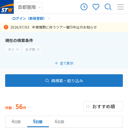
ログイン（新規登録）
2026/07/03
中東情勢に伴うツアー催行中止のお知らせ
まだ履歴がありません
現在の検索条件
タイ
女子旅
まだ登録がありません
全て表示
再検索・絞り込み
56
件数：
件
4
5
6
日間
日間
日間