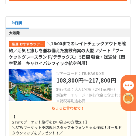
5
日間
大阪発
＼16:00までのレイトチェックアウトを確
約／活気と癒しを兼ね備えた施設充実の大型リゾート『プー
ケットグレースランド/デラックス』 5日間 朝食・送迎付【関
空発着｜キャセイパシフィック航空利用】
ツアーコード：
TB-KAGS-X5
108,800
〜217,800
円
円
旅行代金：大人1名様（2名1室利用）
燃油サーチャージ：旅行代金に含まれます
※諸税等別途必要
ちょっと言わせて！
【
STWでプーケット旅行をお申込みの方限定！】
＼STWプーケット支店現地スタッフ★ウォンちゃん作成！オールド
タウンマップをプレゼント！／