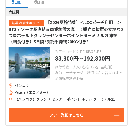
5
6
日間
日間
大阪発
【2026夏旅特集】＜LCCピーチ利用！＞
BTSアソーク駅直結＆商業施設の真上！観光に抜群の立地な5
つ星ホテル♪グランデセンターポイントターミナル21滞在
（朝食付き）5日間*受託手荷物20KG付き*
ツアーコード：
TC-KBGS-P5
83,800
〜192,800
円
円
旅行代金：大人1名様（2名1室利用）
燃油サーチャージ：旅行代金に含まれます
※諸税等別途必要
バンコク
Peach（エコノミー）
【バンコク】グランド センター ポイント ホテル ターミナル21
ツアー詳細はこちら