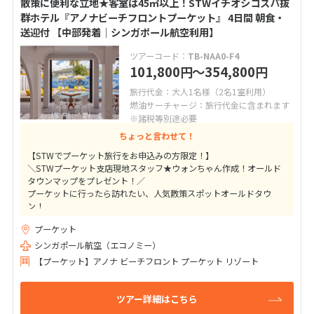
散策に便利な立地★客室は45㎡以上！STWイチオシコスパ抜
群ホテル『アノナビーチフロントプーケット』 4日間 朝食・
送迎付 【中部発着│シンガポール航空利用】
ツアーコード：
TB-NAA0-F4
101,800
〜354,800
円
円
旅行代金：大人1名様（2名1室利用）
燃油サーチャージ：旅行代金に含まれます
※諸税等別途必要
ちょっと言わせて！
【STWでプーケット旅行をお申込みの方限定！】
＼STWプーケット支店現地スタッフ★ウォンちゃん作成！オールド
タウンマップをプレゼント！／
プーケットに行ったら訪れたい、人気散策スポットオールドタウ
ン！
地元っ子にも人気のショップ、レストラン、マッサージをご紹介さ
プーケット
せて頂きます★
シンガポール航空（エコノミー）
【プーケット】アノナ ビーチフロント プーケット リゾート
ツアー詳細はこちら