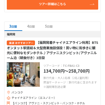
ツアー詳細はこちら
3
4
5
日間
日間
日間
福岡発
【福岡発着チャイナエアライン利用】BTS
オンヌット駅直結＆大型商業施設併設！買い物に街歩きに観
光に便利なモダンホテル♪アヴァニスクンビット/アヴァニル
ーム泊（朝食付き）3日間
ツアーコード：
TC-FBA1-C3
134,700
〜258,700
円
円
旅行代金：大人1名様（2名1室利用）
燃油サーチャージ：旅行代金に含まれます
※諸税等別途必要
バンコク
チャイナエアライン（エコノミー）
【バンコク】アヴァニ・スクンビット・バンコク・ホテル