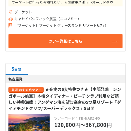
プーケットに行ったら訪れたい、人気散策スポットオールドタウ
ン！
プーケット
地元っ子にも人気のショップ、レストラン、マッサージをご紹介さ
せて頂きます★
キャセイパシフィック航空（エコノミー）
【プーケット】プーケット グレースランド リゾート&スパ
ツアー詳細はこちら
5
日間
名古屋発
★充実の6大特典つき★【中部発着│シン
ガポール航空】本格タイディナー・ビーチクラブ利用など嬉
しい特典満載！アンダマン海を望む高台の5つ星リゾート『ダ
イアモンドクリフ/スーパーデラックス』5日間
ツアーコード：
TB-NADZ-F5
120,800
〜367,800
円
円