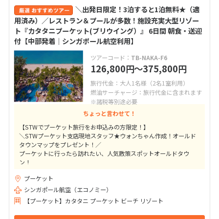
＼出発日限定！3泊すると1泊無料★（適
用済み）／レストラン＆プールが多数！施設充実大型リゾー
ト『カタタニプーケット(ブリウイング）』 6日間 朝食・送迎
付【中部発着│シンガポール航空利用】
ツアーコード：
TB-NAKA-F6
126,800
〜375,800
円
円
旅行代金：大人1名様（2名1室利用）
燃油サーチャージ：旅行代金に含まれます
※諸税等別途必要
ちょっと言わせて！
【STWでプーケット旅行をお申込みの方限定！】
＼STWプーケット支店現地スタッフ★ウォンちゃん作成！オールド
タウンマップをプレゼント！／
プーケットに行ったら訪れたい、人気散策スポットオールドタウ
ン！
地元っ子にも人気のショップ、レストラン、マッサージをご紹介さ
プーケット
せて頂きます★
シンガポール航空（エコノミー）
【プーケット】カタタニ プーケット ビーチ リゾート