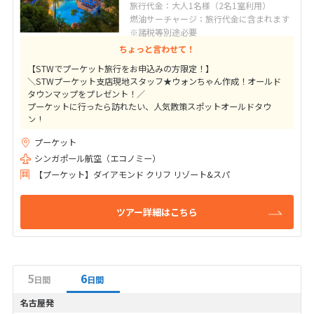
旅行代金：大人1名様（2名1室利用）
燃油サーチャージ：旅行代金に含まれます
※諸税等別途必要
ちょっと言わせて！
【STWでプーケット旅行をお申込みの方限定！】
＼STWプーケット支店現地スタッフ★ウォンちゃん作成！オールド
タウンマップをプレゼント！／
プーケットに行ったら訪れたい、人気散策スポットオールドタウ
ン！
地元っ子にも人気のショップ、レストラン、マッサージをご紹介さ
プーケット
せて頂きます★
シンガポール航空（エコノミー）
【プーケット】ダイアモンド クリフ リゾート&スパ
ツアー詳細はこちら
5
6
日間
日間
名古屋発