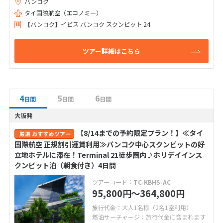
バンコク
■ご予約にあたって
【1】ご参加者全員分の情報が必要となります。
タイ国際航空（エコノミー）
ご予約時に、パスポート情報（パスポート記載名）・生年月日・性
【バンコク】イビス バンコク スクンビット 24
別をご準備のうえ、お問い合わせください。
【2】ご予約後、速やかにご入金手続きが必要となります。
ツアー詳細はこちら
クレジットカードによるオンライン決済もご利用いただけます。
4
5
6
日間
日間
日間
大阪発
【8/14までの予約限定プラン！】≪タイ
国際航空 正規割引運賃利用≫バンコク中心スクンビットの好
立地ホテルに滞在！Terminal 21徒歩圏内♪ホリデイインス
クンビット泊（朝食付き）4日間
ツアーコード：
TC-KBHS-AC
95,800
〜364,800
円
円
旅行代金：大人1名様（2名1室利用）
燃油サーチャージ：旅行代金に含まれます