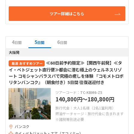
ツアー詳細はこちら
4
5
6
日間
日間
日間
大阪発
≪60日前予約限定≫【関西午前発】≪タ
イ・ベトジェット直行便≫都会に潜む極上のウェルネスリゾ
ート コモシャンバラスパで究極の癒しを体験 『コモメトロポ
リタンバンコク』（朝食付き）5日間 往復送迎付き
ツアーコード：
TC-KBM6-Z5
140,800
〜180,800
円
円
旅行代金：大人1名様（2名1室利用）
燃油サーチャージ：旅行代金に含まれます
※諸税等別途必要
バンコク
タイ・ベトジェット・エア（エコノミー）