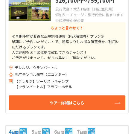
326,700
〜759,700
円
円
旅行代金：大人1名様（1名1室利用）
燃油サーチャージ：旅行代金に含まれます
※諸税等別途必要
ちょっと言わせて！
≪早期予約がお得な正規割引運賃（PEX航空券）プラン≫
早期にご予約いただくことで、通常よりもお得な航空券をご利用い
ただけるプランです。
人気路線もお手頃価格で確保できるチャンス！
ご予定が決まったら、ぜひお早めにご検討ください。
テレルジ、ウランバートル
★ご出発41日前までの変更取消料は10,000円（目安額）！
高額なキャンセル料はかかりませんのでご安心下さい
MIATモンゴル航空（エコノミー）
【テレルジ】ツーリストキャンプ
【ウランバートル】フラワーホテル
ツアー詳細はこちら
4
5
6
7
日間
日間
日間
日間