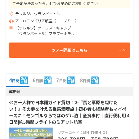
ご予定が決まったら、ぜひお早めにご検討ください。
テレルジ、ウランバートル
★ご出発41日前までの変更取消料は10,000円（目安額）！
高額なキャンセル料はかかりませんのでご安心下さい
アエロモンゴリア航空（エコノミー）
【テレルジ】ツーリストキャンプ
【ウランバートル】フラワーホテル
ツアー詳細はこちら
4
6
7
8
日間
日間
日間
日間
成田発
≪お一人様で日本語ガイド貸切！≫『馬と草原を駆けた
い！』その夢を叶える乗馬満喫旅｜初心者も経験者もマイペ
ースに！モンゴルならではのゲル泊｜全食事付｜直行便利用 4
日間|約5時間フライトのミアット航空
ツアーコード：
MN-THR4-O1