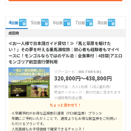
4
5
6
7
8
日間
日間
日間
日間
日間
成田発
≪お一人様で日本語ガイド貸切！≫『馬と草原を駆けた
い！』その夢を叶える乗馬満喫旅｜初心者も経験者もマイペ
ースに！モンゴルならではのゲル泊｜全食事付｜4日間|アエロ
モンゴリア航空直行便利用
ツアーコード：
MN-THR4-M1
320,800
〜438,800
円
円
旅行代金：大人1名様（1名1室利用）
燃油サーチャージ：旅行代金に含まれます
※諸税等別途必要
ちょっと言わせて！
≪早期予約がお得な正規割引運賃（PEX航空券）プラン≫
早期にご予約いただくことで、通常よりもお得な航空券をご利用い
ただけるプランです。
人気路線もお手頃価格で確保できるチャンス！