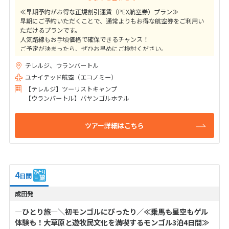
≪早期予約がお得な正規割引運賃（PEX航空券）プラン≫
早期にご予約いただくことで、通常よりもお得な航空券をご利用い
ただけるプランです。
人気路線もお手頃価格で確保できるチャンス！
ご予定が決まったら、ぜひお早めにご検討ください。
テレルジ、ウランバートル
★ご出発41日前までの変更取消料は10,000円（目安額）！
高額なキャンセル料はかかりませんのでご安心下さい
ユナイテッド航空（エコノミー）
【テレルジ】ツーリストキャンプ
【ウランバートル】バヤンゴルホテル
ツアー詳細はこちら
4
日間
成田発
―ひとり旅―＼初モンゴルにぴったり／≪乗馬も星空もゲル
体験も！大草原と遊牧民文化を満喫するモンゴル3泊4日間≫