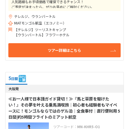
人気路線もお手頃価格で確保できるチャンス！
ご予定が決まったら、ぜひお早めにご検討ください。
テレルジ、ウランバートル
★ご出発41日前までの変更取消料は10,000円（目安額）！
高額なキャンセル料はかかりませんのでご安心下さい
MIATモンゴル航空（エコノミー）
【テレルジ】ツーリストキャンプ
【ウランバートル】フラワーホテル
ツアー詳細はこちら
5
日間
大阪発
≪お一人様で日本語ガイド貸切！≫『馬と草原を駆けた
い！』その夢を叶える乗馬満喫旅｜初心者も経験者もマイペ
ースに！モンゴルならではのゲル泊｜全食事付｜直行便利用 5
日間|約5時間フライトのミアット航空
ツアーコード：
MN-KHR5-O1