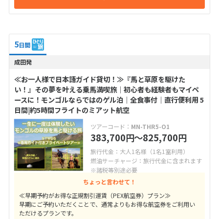
5
日間
成田発
≪お一人様で日本語ガイド貸切！≫『馬と草原を駆けた
い！』その夢を叶える乗馬満喫旅｜初心者も経験者もマイペ
ースに！モンゴルならではのゲル泊｜全食事付｜直行便利用 5
日間|約5時間フライトのミアット航空
ツアーコード：
MN-THR5-O1
383,700
〜825,700
円
円
旅行代金：大人1名様（1名1室利用）
燃油サーチャージ：旅行代金に含まれます
※諸税等別途必要
ちょっと言わせて！
≪早期予約がお得な正規割引運賃（PEX航空券）プラン≫
早期にご予約いただくことで、通常よりもお得な航空券をご利用い
ただけるプランです。