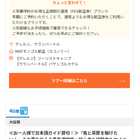
ちょっと言わせて！
≪早期予約がお得な正規割引運賃（PEX航空券）プラン≫
早期にご予約いただくことで、通常よりもお得な航空券をご利用い
ただけるプランです。
人気路線もお手頃価格で確保できるチャンス！
ご予定が決まったら、ぜひお早めにご検討ください。
テレルジ、ウランバートル
★ご出発41日前までの変更取消料は10,000円（目安額）！
高額なキャンセル料はかかりませんのでご安心下さい
MIATモンゴル航空（エコノミー）
【テレルジ】ツーリストキャンプ
【ウランバートル】バヤンゴルホテル
ツアー詳細はこちら
4
日間
大阪発
≪お一人様で日本語ガイド貸切！≫『馬と草原を駆けた