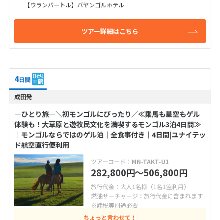
【ウランバートル】バヤンゴルホテル
ツアー詳細はこちら
4
日間
成田発
―ひとり旅―＼初モンゴルにぴったり／≪乗馬も星空もゲル
体験も！大草原と遊牧民文化を満喫するモンゴル3泊4日間≫
｜モンゴルならではのゲル泊｜全食事付き｜4日間|ユナイテッ
ド航空直行便利用
ツアーコード：
MN-TAKT-U1
282,800
〜506,800
円
円
旅行代金：大人1名様（1名1室利用）
燃油サーチャージ：旅行代金に含まれます
※諸税等別途必要
ちょっと言わせて！