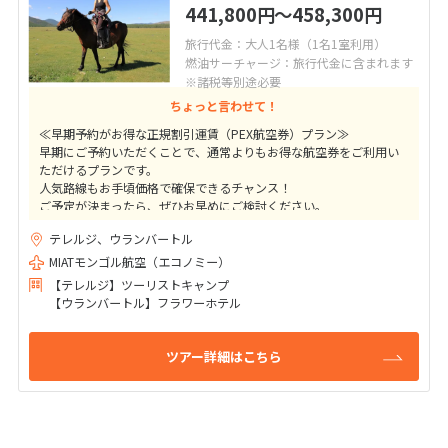
441,800
〜458,300
円
円
旅行代金：大人1名様（1名1室利用）
燃油サーチャージ：旅行代金に含まれます
※諸税等別途必要
ちょっと言わせて！
≪早期予約がお得な正規割引運賃（PEX航空券）プラン≫
早期にご予約いただくことで、通常よりもお得な航空券をご利用い
ただけるプランです。
人気路線もお手頃価格で確保できるチャンス！
ご予定が決まったら、ぜひお早めにご検討ください。
テレルジ、ウランバートル
★ご出発41日前までの変更取消料は10,000円（目安額）！
高額なキャンセル料はかかりませんのでご安心下さい
MIATモンゴル航空（エコノミー）
【テレルジ】ツーリストキャンプ
【ウランバートル】フラワーホテル
ツアー詳細はこちら