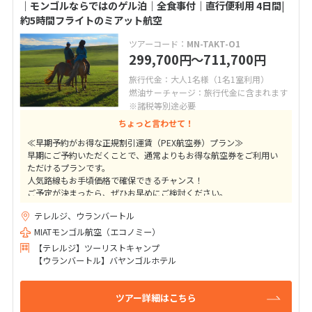
｜モンゴルならではのゲル泊｜全食事付｜直行便利用 4日間|
約5時間フライトのミアット航空
ツアーコード：
MN-TAKT-O1
299,700
〜711,700
円
円
旅行代金：大人1名様（1名1室利用）
燃油サーチャージ：旅行代金に含まれます
※諸税等別途必要
ちょっと言わせて！
≪早期予約がお得な正規割引運賃（PEX航空券）プラン≫
早期にご予約いただくことで、通常よりもお得な航空券をご利用い
ただけるプランです。
人気路線もお手頃価格で確保できるチャンス！
ご予定が決まったら、ぜひお早めにご検討ください。
テレルジ、ウランバートル
★ご出発41日前までの変更取消料は10,000円（目安額）！
高額なキャンセル料はかかりませんのでご安心下さい
MIATモンゴル航空（エコノミー）
【テレルジ】ツーリストキャンプ
【ウランバートル】バヤンゴルホテル
ツアー詳細はこちら