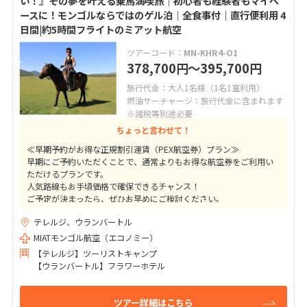
い！』その夢を叶える乗馬満喫旅｜初心者も経験者もマイペ
ースに！モンゴルならではのゲル泊｜全食事付｜直行便利用 4
日間|約5時間フライトのミアット航空
ツアーコード：
MN-KHR4-O1
378,700
〜395,700
円
円
旅行代金：大人1名様（1名1室利用）
燃油サーチャージ：旅行代金に含まれます
※諸税等別途必要
ちょっと言わせて！
≪早期予約がお得な正規割引運賃（PEX航空券）プラン≫
早期にご予約いただくことで、通常よりもお得な航空券をご利用い
ただけるプランです。
人気路線もお手頃価格で確保できるチャンス！
ご予定が決まったら、ぜひお早めにご検討ください。
テレルジ、ウランバートル
★ご出発41日前までの変更取消料は10,000円（目安額）！
高額なキャンセル料はかかりませんのでご安心下さい
MIATモンゴル航空（エコノミー）
【テレルジ】ツーリストキャンプ
【ウランバートル】フラワーホテル
ツアー詳細はこちら