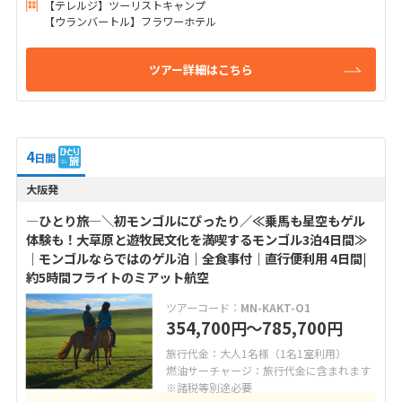
【テレルジ】ツーリストキャンプ
【ウランバートル】フラワーホテル
ツアー詳細はこちら
4
日間
大阪発
―ひとり旅―＼初モンゴルにぴったり／≪乗馬も星空もゲル
体験も！大草原と遊牧民文化を満喫するモンゴル3泊4日間≫
｜モンゴルならではのゲル泊｜全食事付｜直行便利用 4日間|
約5時間フライトのミアット航空
ツアーコード：
MN-KAKT-O1
354,700
〜785,700
円
円
旅行代金：大人1名様（1名1室利用）
燃油サーチャージ：旅行代金に含まれます
※諸税等別途必要