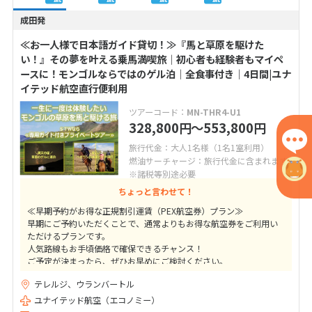
成田発
≪お一人様で日本語ガイド貸切！≫『馬と草原を駆けた
い！』その夢を叶える乗馬満喫旅｜初心者も経験者もマイペ
ースに！モンゴルならではのゲル泊｜全食事付き｜4日間|ユナ
イテッド航空直行便利用
ツアーコード：
MN-THR4-U1
328,800
〜553,800
円
円
旅行代金：大人1名様（1名1室利用）
燃油サーチャージ：旅行代金に含まれます
※諸税等別途必要
ちょっと言わせて！
≪早期予約がお得な正規割引運賃（PEX航空券）プラン≫
早期にご予約いただくことで、通常よりもお得な航空券をご利用い
ただけるプランです。
人気路線もお手頃価格で確保できるチャンス！
ご予定が決まったら、ぜひお早めにご検討ください。
テレルジ、ウランバートル
★ご出発41日前までの変更取消料は10,000円（目安額）！
高額なキャンセル料はかかりませんのでご安心下さい
ユナイテッド航空（エコノミー）