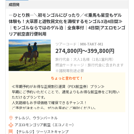
成田発
―ひとり旅―＼初モンゴルにぴったり／≪乗馬も星空もゲル
体験も！大草原と遊牧民文化を満喫するモンゴル3泊4日間≫
｜モンゴルならではのゲル泊｜全食事付｜4日間|アエロモンゴ
リア航空直行便利用
ツアーコード：
MN-TAKT-M1
274,800
〜399,800
円
円
旅行代金：大人1名様（1名1室利用）
燃油サーチャージ：旅行代金に含まれます
※諸税等別途必要
ちょっと言わせて！
≪早期予約がお得な正規割引運賃（PEX航空券）プラン≫
早期にご予約いただくことで、通常よりもお得な航空券をご利用い
ただけるプランです。
人気路線もお手頃価格で確保できるチャンス！
ご予定が決まったら、ぜひお早めにご検討ください。
テレルジ、ウランバートル
★ご出発41日前までの変更取消料は10,000円（目安額）！
高額なキャンセル料はかかりませんのでご安心下さい
アエロモンゴリア航空（エコノミー）
【テレルジ】ツーリストキャンプ