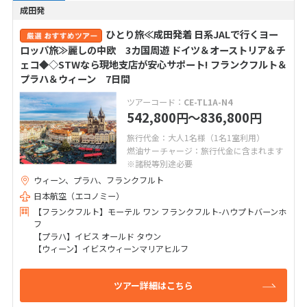
成田発
ひとり旅≪成田発着 日系JALで行くヨー
ロッパ旅≫麗しの中欧 3カ国周遊 ドイツ＆オーストリア＆チ
ェコ◆◇STWなら現地支店が安心サポート! フランクフルト＆
プラハ＆ウィーン 7日間
ツアーコード：
CE-TL1A-N4
542,800
〜836,800
円
円
旅行代金：大人1名様（1名1室利用）
燃油サーチャージ：旅行代金に含まれます
※諸税等別途必要
ウィーン、プラハ、フランクフルト
日本航空（エコノミー）
【フランクフルト】モーテル ワン フランクフルト-ハウプトバーンホ
フ
【プラハ】イビス オールド タウン
【ウィーン】イビスウィーンマリアヒルフ
ツアー詳細はこちら