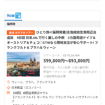
9
日間
福岡発
ひとり旅≪福岡発着|往復成田空港周辺泊
追加 9日間 日系JALで行く麗しの中欧 3カ国周遊ドイツ＆
オーストリア＆チェコ◇STWなら現地支店が安心サポート! フ
ランクフルト＆プラハ＆ウィーン
ツアーコード：
CE-FL1A-N4
599,800
〜893,800
円
円
旅行代金：大人1名様（1名1室利用）
燃油サーチャージ：旅行代金に含まれます
※諸税等別途必要
ウィーン、プラハ、フランクフルト
日本航空（エコノミー）
【成田】成田空港周辺ホテル
【フランクフルト】モーテル ワン フランクフルト-ハウプトバーンホ
フ