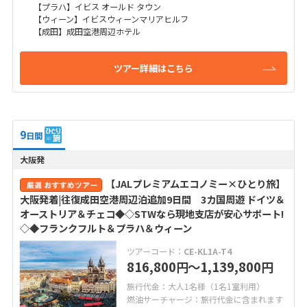
【プラハ】イビス オールド タウン
【ウィーン】イビスウィーンマリアヒルフ
【成田】成田空港周辺ホテル
ツアー詳細はこちら
9
日間
大阪発
【JALプレミアムエコノミー×ひとり旅】
大阪発着|往復成田空港周辺泊追加9日間 3カ国周遊 ドイツ＆
オーストリア＆チェコ◆◇STWなら現地支店が安心サポート!
◇◆フランクフルト＆プラハ＆ウィーン
ツアーコード：
CE-KL1A-T4
816,800
〜1,139,800
円
円
旅行代金：大人1名様（1名1室利用）
燃油サーチャージ：旅行代金に含まれます