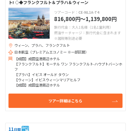
ト! ◇◆フランクフルト＆プラハ＆ウィーン
ツアーコード：
CE-NL1A-T4
816,800
〜1,139,800
円
円
旅行代金：大人1名様（1名1室利用）
燃油サーチャージ：旅行代金に含まれます
※諸税等別途必要
ウィーン、プラハ、フランクフルト
日本航空（プレミアムエコノミー ※一部区間）
【成田】成田空港周辺ホテル
【フランクフルト】モーテル ワン フランクフルト-ハウプトバーンホ
フ
【プラハ】イビス オールド タウン
【ウィーン】イビスウィーンマリアヒルフ
【成田】成田空港周辺ホテル
ツアー詳細はこちら
11
日間