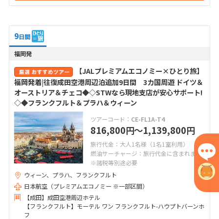
9
日間
福岡発
【JALプレミアムエコノミー×ひとり旅】
福岡発着|往復成田空港周辺泊追加9日間 3カ国周遊 ドイツ＆
オーストリア＆チェコ◆◇STWなら現地支店が安心サポート!
◇◆フランクフルト＆プラハ＆ウィーン
ツアーコード：
CE-FL1A-T4
816,800
〜1,139,800
円
円
旅行代金：大人1名様（1名1室利用）
燃油サーチャージ：旅行代金に含まれます
※諸税等別途必要
ウィーン、プラハ、フランクフルト
日本航空（プレミアムエコノミー ※一部区間）
【成田】成田空港周辺ホテル
【フランクフルト】モーテル ワン フランクフルト-ハウプトバーンホ
フ