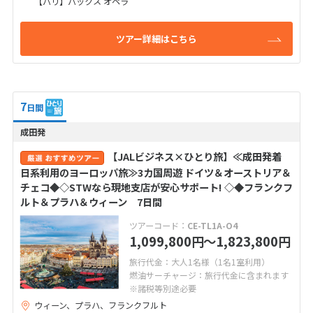
【パリ】パックス オペラ
ツアー詳細はこちら
7
日間
成田発
【JALビジネス×ひとり旅】≪成田発着
日系利用のヨーロッパ旅≫3カ国周遊 ドイツ＆オーストリア＆
チェコ◆◇STWなら現地支店が安心サポート! ◇◆フランクフ
ルト＆プラハ＆ウィーン 7日間
ツアーコード：
CE-TL1A-O4
1,099,800
〜1,823,800
円
円
旅行代金：大人1名様（1名1室利用）
燃油サーチャージ：旅行代金に含まれます
※諸税等別途必要
ウィーン、プラハ、フランクフルト