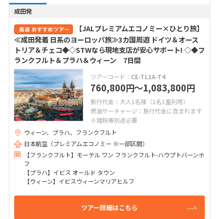
成田発
【JALプレミアムエコノミー×ひとり旅】
≪成田発着 日系のヨーロッパ旅≫3カ国周遊 ドイツ＆オース
トリア＆チェコ◆◇STWなら現地支店が安心サポート! ◇◆フ
ランクフルト＆プラハ＆ウィーン 7日間
ツアーコード：
CE-TL1A-T4
760,800
〜1,083,800
円
円
旅行代金：大人1名様（1名1室利用）
燃油サーチャージ：旅行代金に含まれます
※諸税等別途必要
ウィーン、プラハ、フランクフルト
日本航空（プレミアムエコノミー ※一部区間）
【フランクフルト】モーテル ワン フランクフルト-ハウプトバーンホ
フ
【プラハ】イビス オールド タウン
【ウィーン】イビスウィーンマリアヒルフ
ツアー詳細はこちら