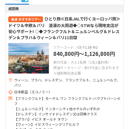
成田発
ひとり旅≪日系JALで行くヨーロッパ旅≫
ドイツ＆中欧＆パリ 浪漫の大周遊◆◇STWなら現地支店が
安心サポート! ◇◆フランクフルト＆ニュルンベルグ＆ドレス
デン＆プラハ＆ウィーン＆パリ11日間
ツアーコード：
CE-TL1B-N2
840,800
〜1,126,800
円
円
旅行代金：大人1名様（1名1室利用）
燃油サーチャージ：旅行代金に含まれます
※諸税等別途必要
ウィーン、プラハ、ドレスデン、フランクフルト、ニュルンベルク、
パリ
日本航空（エコノミー）
【フランクフルト】モーテル ワン フランクフルト-ハウプトバーンホ
フ
【ニュルンベルク】インターシティ他ホテルのいずれか
【ドレスデン】インサイドドレスデン又は同等クラス
【プラハ】イビス オールド タウン
【ウィーン】イビスウィーンマリアヒルフ