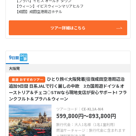
【プラハ】イビス オールド タウン
【ウィーン】イビスウィーンマリアヒルフ
【成田】成田空港周辺ホテル
ツアー詳細はこちら
9
日間
大阪発
ひとり旅≪大阪発着|往復成田空港周辺泊
追加9日間 日系JALで行く麗しの中欧 3カ国周遊ドイツ＆オ
ーストリア＆チェコ◇STWなら現地支店が安心サポート! フラ
ンクフルト＆プラハ＆ウィーン
ツアーコード：
CE-KL1A-N4
599,800
〜893,800
円
円
旅行代金：大人1名様（1名1室利用）
燃油サーチャージ：旅行代金に含まれます
※諸税等別途必要