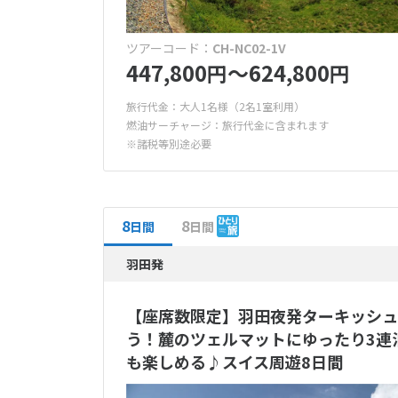
ツアーコード：
CH-NC02-1V
447,800
〜624,800
円
円
旅行代金：大人1名様（2名1室利用）
燃油サーチャージ：旅行代金に含まれます
※諸税等別途必要
8
8
日間
日間
羽田発
【座席数限定】羽田夜発ターキッシュ
う！麓のツェルマットにゆったり3連
も楽しめる♪スイス周遊8日間