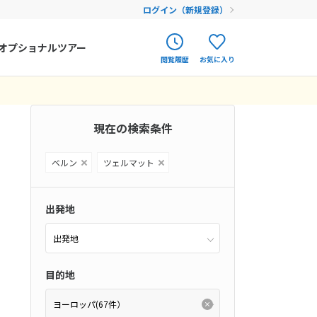
ログイン（新規登録）
オプショナルツアー
閲覧履歴
お気に入り
ク
ポルトガル
春旅
0件）
オランダ
現在の検索条件
12
9月未定
12月未定
2026年
月
アイルランド
まだ履歴がありません
まだ登録がありません
金
土
日
月
火
水
木
金
土
ベルン
ツェルマット
ハンガリー
(66件）
4
5
1
2
3
4
5
フィンランド
11
12
6
7
8
9
10
11
12
出発地
18
19
エストニア
13
14
15
16
17
18
19
25
26
20
21
22
23
24
25
26
クロアチア
ム
(0件）
車する
(24件）
目的地
27
28
29
30
31
クラス
(0件）
(0件）
ルーマニア
(0件）
フェロー諸島
ム
(0件）