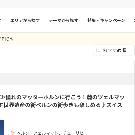
索
エリアから探す
テーマから探す
特集・キャンペーン
67
ツアー件数
件
お知らせ
× カレンダーを閉じる
マルタ
冬旅
スペイン
ゴールデンウィー
郷を訪れる
ビジネス
ファースト
65件）
(67件）
(0件）
(
フランス
夏旅
モナコ
9
8月未定
2026年
月
エコノミー
その他
(0件）
(0件）
ルクセンブルク
イギリス
火
水
木
金
土
日
月
火
水
木
へ行く
チェコ
世界遺産を巡る
オーストリア
大自然を満喫
(9件）
(67件）
1
1
2
3
ルンの麓に宿泊
67件）
5つ星以上
スロヴァキア
アイスランド
）
(0件）
4
5
6
7
8
6
7
8
9
10
い
≫憧れのマッターホルンに行こう！麓のツェルマッ
ン
11
12
13
デンマーク
14
15
13
14
ノルウェー
15
16
17
す世界遺産の街ベルンの街歩きも楽しめる♪スイス
18
19
20
21
22
20
21
22
23
24
4都市以上周遊
リトアニア
ギリシャ
(12件）
(43件）
き
クラブルーム
コンドミニア
(0件）
(0件）
行に乗車する
ゴールデン・パスラインに乗
氷河特急に乗
25
26
27
28
29
27
28
29
30
車する
機内泊なし
(5件）
片道ビジネス
）
(0件）
キチネット付き
海の見えるお部屋
プールヴィラ
ア
モンテネグロ
(0件）
ブルガリア
氷河特急乗車
アムエコノミーク
片道ファーストクラス
並び席プラン
(0件）
ア
ボスニア・ヘルツェゴビナ
セルビア
ベルン、ツェルマット、チューリヒ
5名以上1室
スイートルー
件）
(0件）