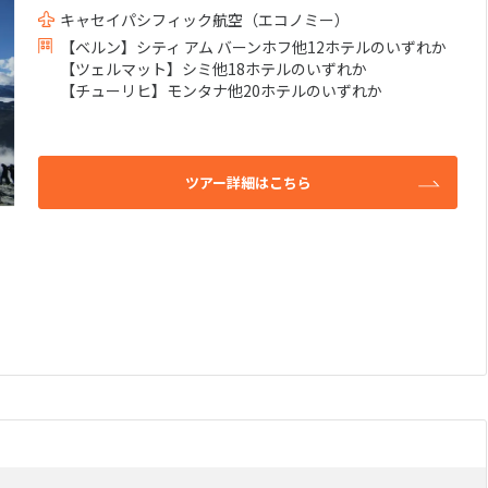
キャセイパシフィック航空（エコノミー）
水上コテージ
）
(0件）
【ベルン】シティ アム バーンホフ他12ホテルのいずれか
11
10月未定
月
2026年
月
【ツェルマット】シミ他18ホテルのいずれか
ド
スカイチーム
スターアライ
(32件）
(0件）
【チューリヒ】モンタナ他20ホテルのいずれか
火
水
木
金
土
日
月
火
水
木
お子様宿泊不可）
バトラーサービス付き
カジノ施設あ
(0件）
1
2
3
1
2
3
4
5
:00～11:59
日本発 深夜/23:00～25:59
日本発 夜/18:0
設
日本語スタッフ在籍
キッズクラブ
(0件）
(0件）
6
7
8
9
10
8
9
10
11
12
ツアー詳細はこちら
(0件）
(49件）
ルあり
シュノーケリングに最適
(0件）
13
14
15
16
17
15
16
17
18
19
2:00～17:59
(0件）
20
21
22
23
24
22
23
24
25
26
27
28
29
30
31
29
30
5分圏内のホテル
空港付近・隣接のホテル
ビーチ沿いの
(0件）
に宿泊
離島リゾート
(0件）
(0件）
料
無料レイトチェックアウト
お部屋の無料
(0件）
(0件）
(0件）