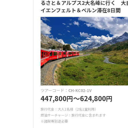
るさと＆アルプス2大名峰に行く 大
イエンフェルト＆ベルン滞在8日間
ツアーコード：
CH-KC02-1V
447,800
〜624,800
円
円
旅行代金：大人1名様（2名1室利用）
燃油サーチャージ：旅行代金に含まれます
※諸税等別途必要