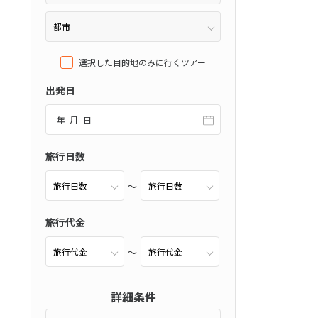
選択した目的地のみに行くツアー
チネンタルホテ
出発日
ツ
(0件）
-年 -月 -日
旅行日数
）
旅行代金
件）
詳細条件