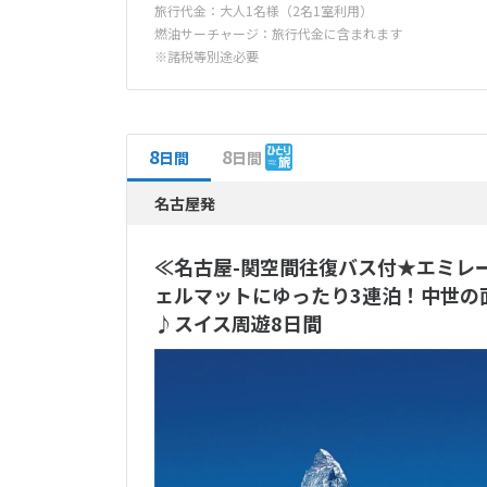
旅行代金：大人1名様（2名1室利用）
燃油サーチャージ：旅行代金に含まれます
※諸税等別途必要
8
8
日間
日間
名古屋発
≪名古屋-関空間往復バス付★エミレ
ェルマットにゆったり3連泊！中世の
♪スイス周遊8日間