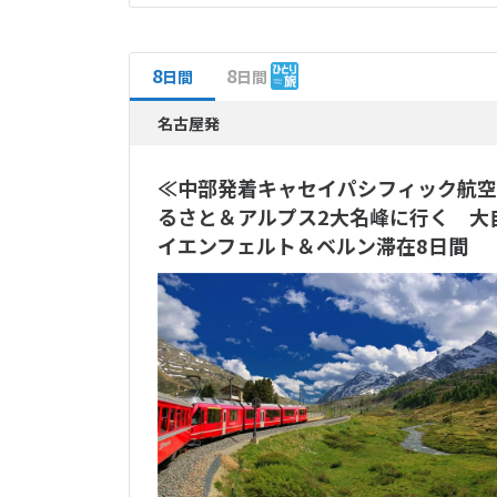
8
8
日間
日間
名古屋発
≪中部発着キャセイパシフィック航空
るさと＆アルプス2大名峰に行く 大
イエンフェルト＆ベルン滞在8日間