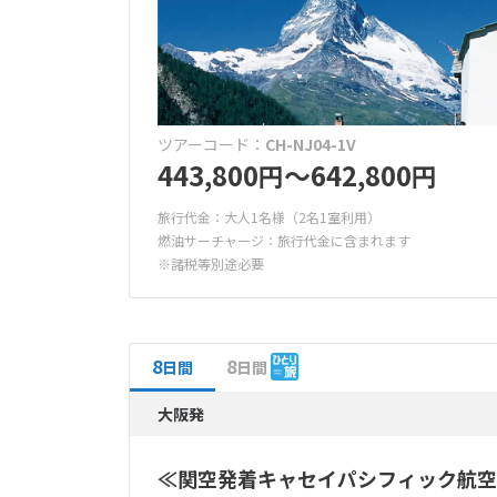
ツアーコード：
CH-NJ04-1V
443,800
〜642,800
円
円
旅行代金：大人1名様（2名1室利用）
燃油サーチャージ：旅行代金に含まれます
※諸税等別途必要
8
8
日間
日間
大阪発
≪関空発着キャセイパシフィック航空