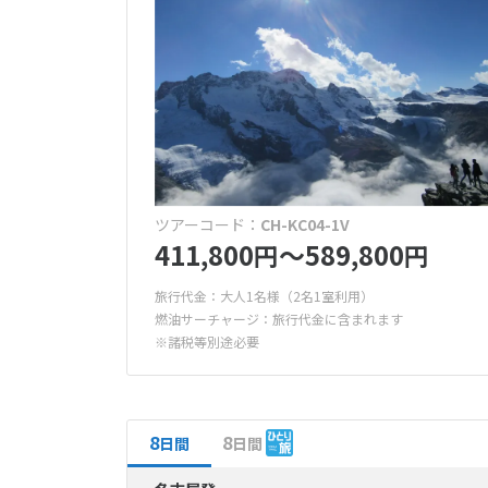
オセアニア
ヴィラ
(0件
アライアンス
10
ハワイ
2026年
ワンワール
施設・サービス
日
月
大人限定（
出発時間
(0件）
日本発 午前/7
ゴルフ場併
4
5
(0件）
キッズプー
11
12
日本発 午後/1
ツアーコード：
CH-KC04-1V
411,800
〜589,800
円
円
(2件）
18
19
立地
25
26
旅行代金：大人1名様（2名1室利用）
海まで徒歩
燃油サーチャージ：旅行代金に含まれます
(0件）
※諸税等別途必要
駅近ホテル
特典
8
8
日間
日間
1泊延泊無