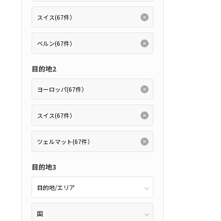
2
11月未定
2月未定
2027年
月
アンス
(15件）
金
土
日
月
火
水
木
金
土
り
(0件）
6
7
1
2
3
4
5
6
目的地2
0～22:59
あり
(0件）
13
14
7
8
9
10
11
12
13
20
21
14
15
16
17
18
19
20
27
28
21
22
23
24
25
26
27
28
ホテル
(0件）
目的地3
アップグレード