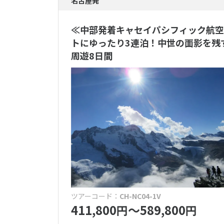
名古屋発
ハネムーン
≪中部発着キャセイパシフィック航空
トにゆったり3連泊！中世の面影を残
人気のホテルブ
周遊8日間
アマンリゾ
ザ・リッツ
送迎・移動
専用車送迎
送迎付き
(
食事
オールイン
全食事付き
ツアーコード：
CH-NC04-1V
411,800
〜589,800
円
円