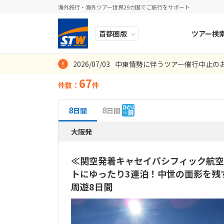
海外旅行・海外ツアー世界29カ国でご旅行をサポート
ツアー検
2026/07/03
中東情勢に伴うツアー催行中止の
ヨーロッパ
人気のテーマ
イタリア
秋旅
座席クラス
誰と行く？
観光
ホテルを選ぶ
67
件数：
件
エコノミー
ひとり旅
ハイジの故
(
中近東・トルコ
お得な旅
ドイツ
年末年始
8
2026年
月
(20件）
プレミアム
アフリカ
誰と行く？
ベルギー
8
8
日間
日間
目的
日
月
宿泊
アジア
目的
絶景・秘境
スイス
ホテルランク
航空会社を選ぶ
大阪発
マッターホ
列車の旅
(
ロシア・中央アジア
4つ星
ポーランド
(0件
(67件）
2
3
選択して下さ
≪関空発着キャセイパシフィック航空
アメリカ・カナダ
スウェーデ
9
10
周遊
客室条件
移動手段
トにゆったり3連泊！中世の面影を残
中南米・カリブ海
16
17
3都市周遊
ラトビア
フライト条件
バスタブ付
周遊8日間
ベルニナ急
23
24
モルディブ・他インド洋
直行便
(5件）
(1件
キッチン・
スロヴェニ
(0件）
2大名峰＆
30
31
片道プレミ
太平洋地域
北マケドニ
ラス
(5件）
(0件）
4名1室
(0