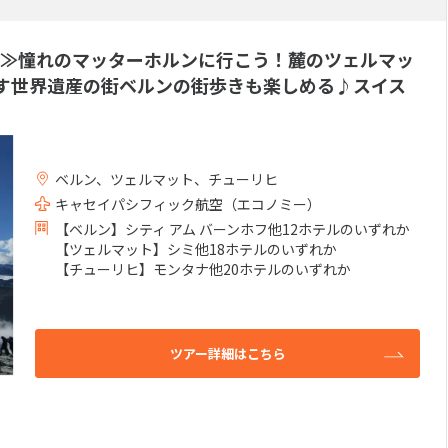
専用特典
スパ・マッサージ付き特典
(0件）
(0件）
≫憧れのマッターホルンに行こう！麓のツェルマッ
す世界遺産の街ベルンの街歩きも楽しめる♪スイス
ランド
ーツ
フォーシーズンズホテルズ&
インターコン
(0件）
リゾーツ
ルズ＆リゾー
(0件）
カールトン
(0件）
ベルン、ツェルマット、チューリヒ
キャセイパシフィック航空（エコノミー）
【ベルン】シティ アム バーンホフ他12ホテルのいずれか
【ツェルマット】シミ他18ホテルのいずれか
付き
レンタカー付き
寝台列車
(0件）
(0件）
(0件
【チューリヒ】モンタナ他20ホテルのいずれか
0件）
ツアー詳細はこちら
クルーシブ
朝・夕食付き
朝食付き
(0件）
(0件）
(41
(0件）