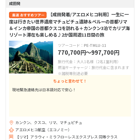
成田発
【成田発着/アエロメヒコ利用】一生に一
度は行きたい世界遺産マチュピチュ遺跡＆ペルーの首都リマ
＆インカ帝国の首都クスコを訪れる＋カンクン3泊でカリブ海
リゾート滞在も楽しめる♪2か国周遊11日間の旅
ツアーコード：
PE-TMLU-11
770,700
〜997,700
円
円
旅行代金：大人1名様（2名1室利用）
燃油サーチャージ：旅行代金に含まれます
※諸税等別途必要
ちょっと言わせて！
現地緊急連絡先は日本語対応で安心！
カンクン、クスコ、リマ、マチュピチュ
アエロメヒコ航空（エコノミー）
【リマ】アラウィ・ミラフローレスエクスプレス 同等クラス