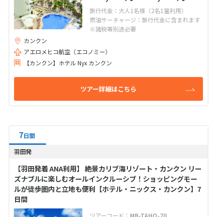
旅行代金：大人1名様（2名1室利用）
燃油サーチャージ：旅行代金に含まれます
※諸税等別途必要
カンクン
アエロメヒコ航空（エコノミー）
【カンクン】ホテル Nyx カンクン
ツアー詳細はこちら
7
日間
羽田発
【羽田発着 ANA利用】 絶景カリブ海リゾート・カンクン リー
ズナブルに楽しむオールインクルーシブ！ショッピングモー
ルが徒歩圏内と立地も便利【ホテル・ニックス・カンクン】7
日間
ツアーコード：
MB-TAHO-70