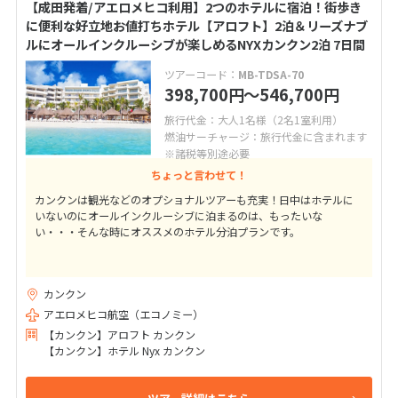
【成田発着/アエロメヒコ利用】2つのホテルに宿泊！街歩き
に便利な好立地お値打ちホテル【アロフト】2泊＆リーズナブ
ルにオールインクルーシブが楽しめるNYXカンクン2泊 7日間
ツアーコード：
MB-TDSA-70
398,700
〜546,700
円
円
旅行代金：大人1名様（2名1室利用）
燃油サーチャージ：旅行代金に含まれます
※諸税等別途必要
ちょっと言わせて！
カンクンは観光などのオプショナルツアーも充実！日中はホテルに
いないのにオールインクルーシブに泊まるのは、もったいな
い・・・そんな時にオススメのホテル分泊プランです。
カンクン
アエロメヒコ航空（エコノミー）
【カンクン】アロフト カンクン
【カンクン】ホテル Nyx カンクン