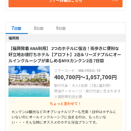
ツアー詳細はこちら
7
8
9
日間
日間
日間
福岡発
【福岡発着 ANA利用】 2つのホテルに宿泊！街歩きに便利な
好立地お値打ちホテル【アロフト】2泊＆リーズナブルにオー
ルインクルーシブが楽しめるNYXカンクン2泊 7日間
ツアーコード：
MB-FDSO-70
400,700
〜1,057,700
円
円
旅行代金：大人1名様（2名1室利用）
燃油サーチャージ：旅行代金に含まれます
※諸税等別途必要
ちょっと言わせて！
カンクンは観光などのオプショナルツアーも充実！日中はホテルに
いないのにオールインクルーシブに泊まるのは、もったいな
い・・・そんな時にオススメのホテル分泊プランです。