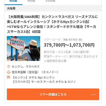
8
9
10
日間
日間
日間
大阪発
【大阪発着/ANA利用】カンクン×ラスベガス リーズナブルに
楽しむオールインクルーシブ【ホテルNyxカンクン3泊】
+STWならアレンジ自在！スタンダードホテル宿泊【サーカ
スサーカス3泊】8日間
ツアーコード：
MB-KTHO-80
379,700
〜1,073,700
円
円
旅行代金：大人1名様（2名1室利用）
燃油サーチャージ：旅行代金に含まれます
※諸税等別途必要
カンクン、ラスベガス
全日本空輸（全日空）（エコノミー）
【カンクン】ホテル Nyx カンクン
【ラスベガス】サーカス サーカス ホテル & カジノ
ツアー詳細はこちら