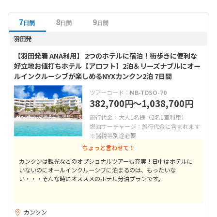
7
8
9
日間
日間
日間
羽田発
【羽田発着 ANA利用】 2つのホテルに宿泊！街歩きに便利な
好立地お値打ちホテル【アロフト】2泊＆リーズナブルにオー
ルインクルーシブが楽しめるNYXカンクン2泊 7日間
ツアーコード：
MB-TDSO-70
382,700
〜1,038,700
円
円
旅行代金：大人1名様（2名1室利用）
燃油サーチャージ：旅行代金に含まれます
※諸税等別途必要
ちょっと言わせて！
カンクンは観光などのオプショナルツアーも充実！日中はホテルに
いないのにオールインクルーシブに泊まるのは、もったいな
い・・・そんな時にオススメのホテル分泊プランです。
カンクン