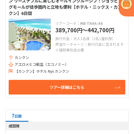
ン リーズナブルに楽しむオールインクルーシブ！ショッピン
グモールが徒歩圏内と立地も便利【ホテル・ニックス・カン
クン】6日間
ツアーコード：
MB-TAHA-A6
389,700
〜442,700
円
円
旅行代金：大人1名様（2名1室利用）
燃油サーチャージ：旅行代金に含まれます
※諸税等別途必要
カンクン
アエロメヒコ航空（エコノミー）
【カンクン】ホテル Nyx カンクン
ツアー詳細はこちら
7
日間
成田発