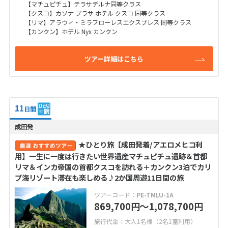
【マチュピチュ】テラサデルナ同等クラス
【クスコ】カソナ プラサ ホテル クスコ 同等クラス
【リマ】アラウィ・ミラフローレスエクスプレス 同等クラス
【カンクン】ホテル Nyx カンクン
ツアー詳細はこちら
11
日間
成田発
★ひとり旅【成田発着/アエロメヒコ利
用】一生に一度は行きたい世界遺産マチュピチュ遺跡＆首都
リマ＆インカ帝国の首都クスコを訪れる＋カンクン3泊でカリ
ブ海リゾート滞在も楽しめる♪2か国周遊11日間の旅
ツアーコード：
PE-TMLU-1A
869,700
〜1,078,700
円
円
旅行代金：大人1名様（2名1室利用）