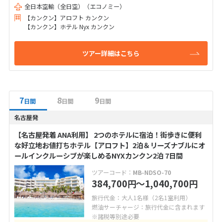
全日本空輸（全日空）（エコノミー）
【カンクン】アロフト カンクン
【カンクン】ホテル Nyx カンクン
ツアー詳細はこちら
7
8
9
日間
日間
日間
名古屋発
【名古屋発着 ANA利用】 2つのホテルに宿泊！街歩きに便利
な好立地お値打ちホテル【アロフト】2泊＆リーズナブルにオ
ールインクルーシブが楽しめるNYXカンクン2泊 7日間
ツアーコード：
MB-NDSO-70
384,700
〜1,040,700
円
円
旅行代金：大人1名様（2名1室利用）
燃油サーチャージ：旅行代金に含まれます
※諸税等別途必要