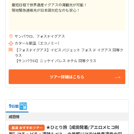
最短日程で世界遺産イグアスの滝観光が可能！
現地緊急連絡先が日本語対応なのも安心！
サンパウロ、フォスドイグアス
カタール航空（エコノミー）
【フォスドイグアス】イビス バジェット フォス ド イグアス 同等ク
ラス
【サンパウロ】ニッケイ パレス ホテル 同等クラス
ツアー詳細はこちら
9
日間
成田発
★ひとり旅【成田発着/アエロメヒコ利
用】マチュピチュ遺跡＆ペルーの首都リマでは世界遺産の旧