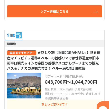
ツアー詳細はこちら
9
日間
羽田発
★ひとり旅【羽田発着/ANA利用】世界遺
産マチュピチュ遺跡＆ペルーの首都リマでは世界遺産の旧市
街半日観光＆インカ帝国の首都クスコからプーノまでの観光
バス＆チチカカ湖観光付き！ ペルー満喫9日間の旅
ツアーコード：
PE-TNLP-9A
843,700
〜1,044,700
円
円
旅行代金：大人1名様（1名1室利用）
燃油サーチャージ：旅行代金に含まれます
※諸税等別途必要
ちょっと言わせて！