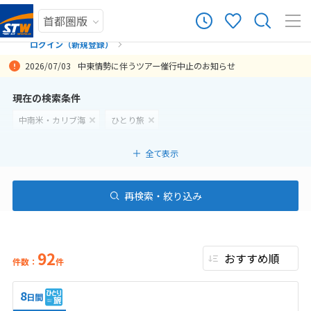
ログイン（新規登録）
2026/07/03
中東情勢に伴うツアー催行中止のお知らせ
まだ履歴がありません
現在の検索条件
中南米・カリブ海
ひとり旅
まだ登録がありません
全て表示
再検索・絞り込み
92
件数：
件
8
日間