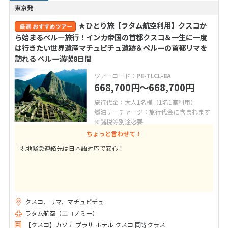
東京発
★ひとり旅【ラタム航空利用】クスコか
ら始まるペル―旅行！インカ帝国の首都クスコ＆一生に一度
は行きたい世界遺産マチュピチュ遺跡＆ペルーの首都リマを
訪れる ペルー満喫8日間
ツアーコード：
PE-TLCL-8A
668,700
〜668,700
円
円
旅行代金：大人1名様（1名1室利用）
燃油サーチャージ：旅行代金に含まれます
※諸税等別途必要
ちょっと言わせて！
現地緊急連絡先は日本語対応で安心！
クスコ、リマ、マチュピチュ
ラタム航空（エコノミー）
【クスコ】カソナ プラサ ホテル クスコ 同等クラス