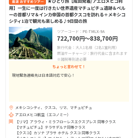
★ひとり旅【成田発着/アエロメヒコ利
用】一生に一度は行きたい世界遺産マチュピチュ遺跡＆ペル
ーの首都リマ＆インカ帝国の首都クスコを訪れる＋メキシコ
シティ1泊で観光も楽しめる♪9日間の旅
ツアーコード：
PE-TMLX-9A
722,700
〜838,700
円
円
旅行代金：大人1名様（2名1室利用）
燃油サーチャージ：旅行代金に含まれます
※諸税等別途必要
ちょっと言わせて！
現地緊急連絡先は日本語対応で安心！
メキシコシティ、クスコ、リマ、マチュピチュ
アエロメヒコ航空（エコノミー）
【リマ】アラウィ・ミラフローレスエクスプレス 同等クラス
【マチュピチュ】テラサデルナ同等クラス
【クスコ】カソナ プラサ ホテル クスコ 同等クラス