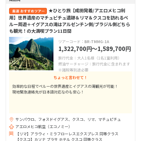
★ひとり旅【成田発着/アエロメヒコ利
用】世界遺産のマチュピチュ遺跡＆リマ＆クスコを訪れるペ
ルー周遊＋イグアスの滝はアルゼンチン側/ブラジル側どちら
も観光！の大満喫プラン11日間
ツアーコード：
BR-TMMG-1A
1,322,700
〜1,589,700
円
円
旅行代金：大人1名様（1名1室利用）
燃油サーチャージ：旅行代金に含まれます
※諸税等別途必要
ちょっと言わせて！
効率的な日程でペルーの世界遺産とイグアスの滝観光が可能！
現地緊急連絡先が日本語対応なのも安心！
サンパウロ、フォスドイグアス、クスコ、リマ、マチュピチュ
アエロメヒコ航空（エコノミー）
【リマ】アラウィ・ミラフローレスエクスプレス 同等クラス
【クスコ】カソナ プラサ ホテル クスコ 同等クラス