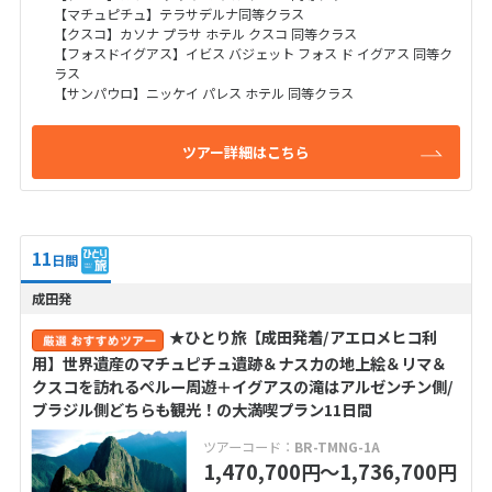
【マチュピチュ】テラサデルナ同等クラス
【クスコ】カソナ プラサ ホテル クスコ 同等クラス
【フォスドイグアス】イビス バジェット フォス ド イグアス 同等ク
ラス
【サンパウロ】ニッケイ パレス ホテル 同等クラス
ツアー詳細はこちら
11
日間
成田発
★ひとり旅【成田発着/アエロメヒコ利
用】世界遺産のマチュピチュ遺跡＆ナスカの地上絵＆リマ＆
クスコを訪れるペルー周遊＋イグアスの滝はアルゼンチン側/
ブラジル側どちらも観光！の大満喫プラン11日間
ツアーコード：
BR-TMNG-1A
1,470,700
〜1,736,700
円
円