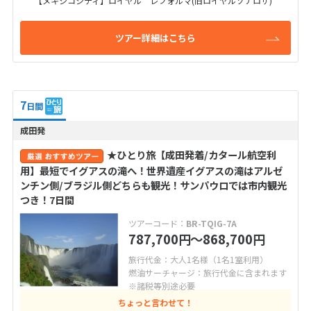
【メキシコシティ】ロイヤル レフォルマ(旧ロイヤルソナロサ)
ツアー詳細はこちら
7
日間
成田発
★ひとり旅【成田発着/カタール航空利
用】最短でイグアスの滝へ！世界遺産イグアスの滝はアルゼ
ンチン側/ブラジル側どちらも観光！サンパウロでは市内観光
つき！7日間
ツアーコード：
BR-TQIG-7A
787,700
〜868,700
円
円
旅行代金：大人1名様（1名1室利用）
燃油サーチャージ：旅行代金に含まれます
※諸税等別途必要
ちょっと言わせて！