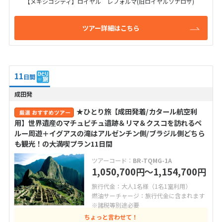
【メキシコシティ】ロイヤル レフォルマ(旧ロイヤルソナロサ)
ツアー詳細はこちら
11
日間
成田発
★ひとり旅【成田発着/カタール航空利
用】世界遺産のマチュピチュ遺跡＆リマ＆クスコを訪れるペ
ルー周遊＋イグアスの滝はアルゼンチン側/ブラジル側どちら
も観光！の大満喫プラン11日間
ツアーコード：
BR-TQMG-1A
1,050,700
〜1,154,700
円
円
旅行代金：大人1名様（1名1室利用）
燃油サーチャージ：旅行代金に含まれます
※諸税等別途必要
ちょっと言わせて！