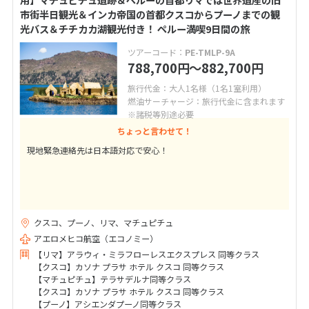
市街半日観光＆インカ帝国の首都クスコからプーノまでの観
光バス＆チチカカ湖観光付き！ ペルー満喫9日間の旅
ツアーコード：
PE-TMLP-9A
788,700
〜882,700
円
円
旅行代金：大人1名様（1名1室利用）
燃油サーチャージ：旅行代金に含まれます
※諸税等別途必要
ちょっと言わせて！
現地緊急連絡先は日本語対応で安心！
クスコ、プーノ、リマ、マチュピチュ
アエロメヒコ航空（エコノミー）
【リマ】アラウィ・ミラフローレスエクスプレス 同等クラス
【クスコ】カソナ プラサ ホテル クスコ 同等クラス
【マチュピチュ】テラサデルナ同等クラス
【クスコ】カソナ プラサ ホテル クスコ 同等クラス
【プーノ】アシエンダプーノ同等クラス