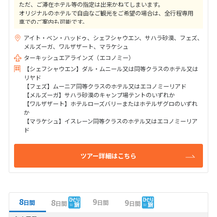
ただ、ご滞在ホテル等の指定は出来かねてしまいます。
オリジナルのホテルで自由なご観光をご希望の場合は、全行程専用
車でのご案内も可能です。
お気軽にお申し付けくださいませ。
アイト・ベン・ハッドゥ、シェフシャウエン、サハラ砂漠、フェズ、
メルズーガ、ワルザザート、マラケシュ
ターキッシュエアラインズ（エコノミー）
【シェフシャウエン】ダル・ムニール又は同等クラスのホテル又は
リヤド
【フェズ】ムーニア同等クラスのホテル又はエコノミーリアド
【メルズーガ】サハラ砂漠のキャンプ場テントのいずれか
【ワルザザート】ホテルローズバリーまたはホテルザグロのいずれ
か
【マラケシュ】イスレーン同等クラスのホテル又はエコノミーリア
ド
ツアー詳細はこちら
8
9
8
9
日間
日間
日間
日間