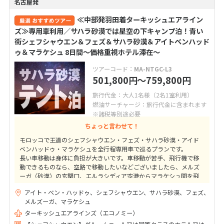
名古屋発
≪中部発羽田着ターキッシュエアライン
ズ≫専用車利用／サハラ砂漠では星空の下キャンプ泊！青い
街シェフシャウエン＆フェズ＆サハラ砂漠＆アイトベンハッド
ゥ＆マラケシュ 8日間～価格重視ホテル滞在～
ツアーコード：
MA-NTGC-L3
501,800
〜759,800
円
円
旅行代金：大人1名様（2名1室利用）
燃油サーチャージ：旅行代金に含まれます
※諸税等別途必要
ちょっと言わせて！
モロッコで王道のシェフシャウエン・フェズ・サハラ砂漠・アイド
ベンハッドゥ・マラケシュを全行程専用車で巡るプランです。
長い車移動は身体に負担が大きいです。車移動が苦手、飛行機で移
動できるものなら、空路で移動したいなどございましたら、メルズ
ーガ（砂漠）の玄関口、エルラシディア空港からマラケシュ間を飛
行機を利用するプランがおすすめです。
アイト・ベン・ハッドゥ、シェフシャウエン、サハラ砂漠、フェズ、
メルズーガ、マラケシュ
ターキッシュエアラインズ（エコノミー）