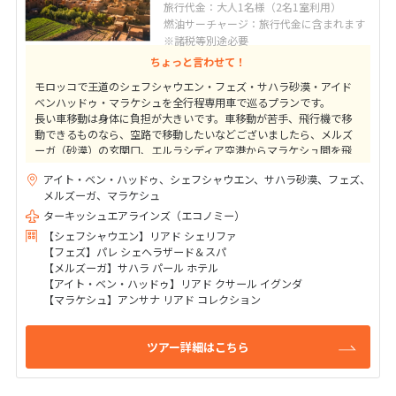
旅行代金：大人1名様（2名1室利用）
燃油サーチャージ：旅行代金に含まれます
※諸税等別途必要
ちょっと言わせて！
モロッコで王道のシェフシャウエン・フェズ・サハラ砂漠・アイド
ベンハッドゥ・マラケシュを全行程専用車で巡るプランです。
長い車移動は身体に負担が大きいです。車移動が苦手、飛行機で移
動できるものなら、空路で移動したいなどございましたら、メルズ
ーガ（砂漠）の玄関口、エルラシディア空港からマラケシュ間を飛
行機を利用するプランがおすすめです。
アイト・ベン・ハッドゥ、シェフシャウエン、サハラ砂漠、フェズ、
メルズーガ、マラケシュ
ターキッシュエアラインズ（エコノミー）
【シェフシャウエン】リアド シェリファ
【フェズ】パレ シェヘラザード＆スパ
【メルズーガ】サハラ パール ホテル
【アイト・ベン・ハッドゥ】リアド クサール イグンダ
【マラケシュ】アンサナ リアド コレクション
ツアー詳細はこちら