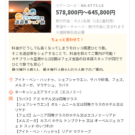
ツアーコード：
MA-KTT5-L8
578,800
〜645,800
円
円
旅行代金：大人1名様（1名1室利用）
燃油サーチャージ：旅行代金に含まれます
※諸税等別途必要
ちょっと言わせて！
料金がどうしても高くなってしまうモロッコ周遊ひとり旅。
そこを送迎車をシェアすることで、料金を抑えてご案内が可能！
カサブランカ空港から2日間はフェズ支店の日本語スタッフが同行で
ひとり旅でも安心！
最少催行人数3人、最大催行人数4人の少人数でのご案内。
もちろん部屋はシングル利用なので、プライベート時間も確保でき
アイト・ベン・ハッドゥ、シェフシャウエン、サハラ砂漠、フェズ、
ます。
メルズーガ、マラケシュ、ラバト
ターキッシュエアラインズ（エコノミー）
【ラバト】アズ ホテル又は同等クラス
【シェフシャウエン】ダル・ムニール又は同等クラスのホテル又は
リヤド
【フェズ】ムーニア同等クラスのホテル又はエコノミーリアド
【メルズーガ】カスバ ホテル トンブクトゥ 又は オーベルジュ カフ
ェ ド スッド のいづれか
【アイト・ベン・ハッドゥ】リアド マクトーブ