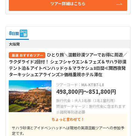
ツアー詳細はこちら
8
日間
大阪発
ひとり旅＼混載砂漠ツアーでお得に周遊／
ラクダライド2回付！ シェフシャウエン＆フェズ＆サハラ砂漠
テント泊＆アイトベンハッドゥ＆マラケシュ8日間≪関西夜発
ターキッシュエアラインズ≫価格重視ホテル滞在
ツアーコード：
MA-KTB7-L8
498,800
〜851,800
円
円
旅行代金：大人1名様（1名1室利用）
燃油サーチャージ：旅行代金に含まれます
※諸税等別途必要
ちょっと言わせて！
サハラ砂漠とアイドベンハッドへは現地の英語混載ツアーへの参加予
定です。