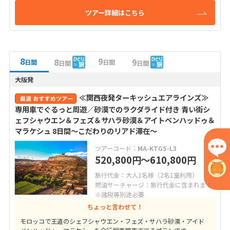
ツアー詳細はこちら
8
9
8
9
日間
日間
日間
日間
大阪発
≪関西夜発ターキッシュエアラインズ≫
専用車でぐるっと周遊／砂漠でのラクダライド付き 青い街シ
ェフシャウエン＆フェズ＆サハラ砂漠＆アイトベンハッドゥ＆
マラケシュ 8日間～こだわりのリアド滞在～
ツアーコード：
MA-KTGS-L3
520,800
〜610,800
円
円
旅行代金：大人1名様（2名1室利用）
燃油サーチャージ：旅行代金に含まれます
※諸税等別途必要
ちょっと言わせて！
モロッコで王道のシェフシャウエン・フェズ・サハラ砂漠・アイド