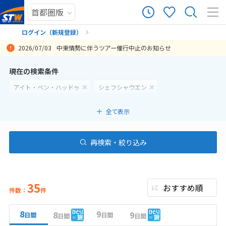
ログイン（新規登録）
2026/07/03
中東情勢に伴うツアー催行中止のお知らせ
まだ履歴がありません
現在の検索条件
アイト・ベン・ハッドゥ
シェフシャウエン
まだ登録がありません
全て表示
再検索・絞り込み
35
件数：
件
8
9
8
9
日間
日間
日間
日間