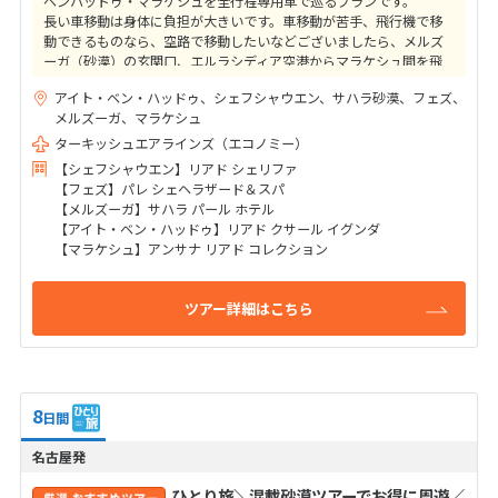
ベンハッドゥ・マラケシュを全行程専用車で巡るプランです。
長い車移動は身体に負担が大きいです。車移動が苦手、飛行機で移
動できるものなら、空路で移動したいなどございましたら、メルズ
ーガ（砂漠）の玄関口、エルラシディア空港からマラケシュ間を飛
行機を利用するプランがおすすめです。
アイト・ベン・ハッドゥ、シェフシャウエン、サハラ砂漠、フェズ、
メルズーガ、マラケシュ
ターキッシュエアラインズ（エコノミー）
【シェフシャウエン】リアド シェリファ
【フェズ】パレ シェヘラザード＆スパ
【メルズーガ】サハラ パール ホテル
【アイト・ベン・ハッドゥ】リアド クサール イグンダ
【マラケシュ】アンサナ リアド コレクション
ツアー詳細はこちら
8
日間
名古屋発
ひとり旅＼混載砂漠ツアーでお得に周遊／