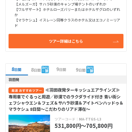
【メルズーガ】サハラ砂漠のキャンプ場テントのいずれか
【ワルザザート】ホテルローズバリーまたはホテルザグロのいずれ
か
【マラケシュ】イスレーン同等クラスのホテル又はエコノミーリア
ド
ツアー詳細はこちら
8
9
8
9
日間
日間
日間
日間
羽田発
≪羽田夜発ターキッシュエアラインズ≫
専用車でぐるっと周遊／砂漠でのラクダライド付き 青い街シ
ェフシャウエン＆フェズ＆サハラ砂漠＆アイトベンハッドゥ＆
マラケシュ 8日間～こだわりのリアド滞在～
ツアーコード：
MA-TTGS-L3
531,800
〜705,800
円
円