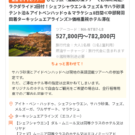
ラクダライド2回付！シェフシャウエン＆フェズ＆サハラ砂漠
テント泊＆アイトベンハッドゥ＆マラケシュ8日間≪中部発羽
田着ターキッシュエアラインズ≫価格重視ホテル滞在
ツアーコード：
MA-NTB7-L8
527,800
〜782,800
円
円
旅行代金：大人1名様（1名1室利用）
燃油サーチャージ：旅行代金に含まれます
※諸税等別途必要
ちょっと言わせて！
サハラ砂漠とアイドベンハッドへは現地の英語混載ツアーへの参加予
定です。
ただ、ご滞在ホテル等の指定は出来かねてしまいます。
オリジナルのホテルで自由なご観光をご希望の場合は、全行程専用
車でのご案内も可能です。
お気軽にお申し付けくださいませ。
アイト・ベン・ハッドゥ、シェフシャウエン、サハラ砂漠、フェズ、
メルズーガ、ワルザザート、マラケシュ
ターキッシュエアラインズ（エコノミー）
【シェフシャウエン】ダル・ムニール又は同等クラスのホテル又は
リヤド
【フェズ】ムーニア同等クラスのホテル又はエコノミーリアド