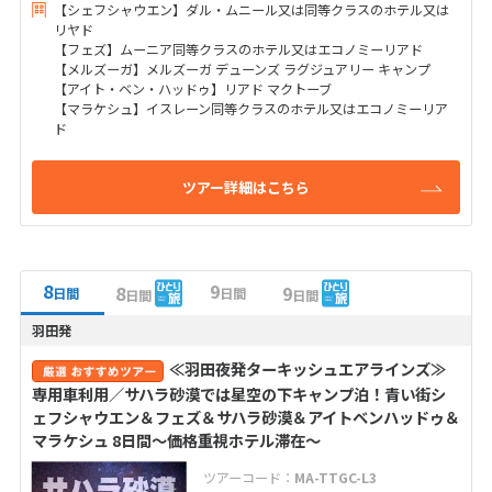
【シェフシャウエン】ダル・ムニール又は同等クラスのホテル又は
リヤド
【フェズ】ムーニア同等クラスのホテル又はエコノミーリアド
【メルズーガ】メルズーガ デューンズ ラグジュアリー キャンプ
【アイト・ベン・ハッドゥ】リアド マクトーブ
【マラケシュ】イスレーン同等クラスのホテル又はエコノミーリア
ド
ツアー詳細はこちら
8
9
8
9
日間
日間
日間
日間
羽田発
≪羽田夜発ターキッシュエアラインズ≫
専用車利用／サハラ砂漠では星空の下キャンプ泊！青い街シ
ェフシャウエン＆フェズ＆サハラ砂漠＆アイトベンハッドゥ＆
マラケシュ 8日間～価格重視ホテル滞在～
ツアーコード：
MA-TTGC-L3