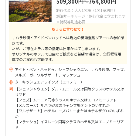
509,800
〜764,800
円
円
旅行代金：大人1名様（1名1室利用）
燃油サーチャージ：旅行代金に含まれます
※諸税等別途必要
ちょっと言わせて！
サハラ砂漠とアイドベンハッドへは現地の英語混載ツアーへの参加予
定です。
ただ、ご滞在ホテル等の指定は出来かねてしまいます。
オリジナルのホテルで自由なご観光をご希望の場合は、全行程専用
車でのご案内も可能です。
お気軽にお申し付けくださいませ。
アイト・ベン・ハッドゥ、シェフシャウエン、サハラ砂漠、フェズ、
メルズーガ、ワルザザート、マラケシュ
ターキッシュエアラインズ（エコノミー）
【シェフシャウエン】ダル・ムニール又は同等クラスのホテル又は
リヤド
【フェズ】ムーニア同等クラスのホテル又はエコノミーリアド
【メルズーガ】サハラ砂漠のキャンプ場テントのいずれか
【ワルザザート】ホテルローズバリーまたはホテルザグロのいずれ
か
【マラケシュ】イスレーン同等クラスのホテル又はエコノミーリア
ド