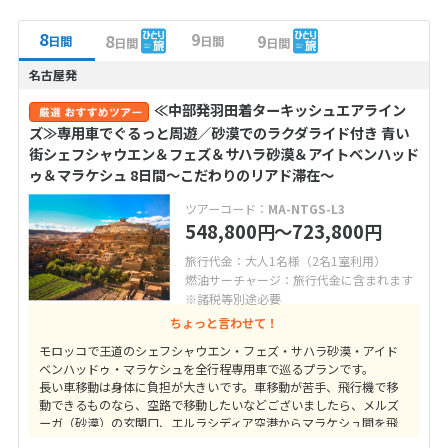
8
9
8
9
日間
日間
日間
日間
名古屋発
≪中部発羽田着ターキッシュエアライン
ズ≫専用車でぐるっと周遊／砂漠でのラクダライド付き 青い
街シェフシャウエン＆フェズ＆サハラ砂漠＆アイトベンハッド
ゥ＆マラケシュ 8日間～こだわりのリアド滞在～
ツアーコード：
MA-NTGS-L3
548,800
〜723,800
円
円
旅行代金：大人1名様（2名1室利用）
燃油サーチャージ：旅行代金に含まれます
※諸税等別途必要
ちょっと言わせて！
モロッコで王道のシェフシャウエン・フェズ・サハラ砂漠・アイド
ベンハッドゥ・マラケシュを全行程専用車で巡るプランです。
長い車移動は身体に負担が大きいです。車移動が苦手、飛行機で移
動できるものなら、空路で移動したいなどございましたら、メルズ
ーガ（砂漠）の玄関口、エルラシディア空港からマラケシュ間を飛
行機を利用するプランがおすすめです。