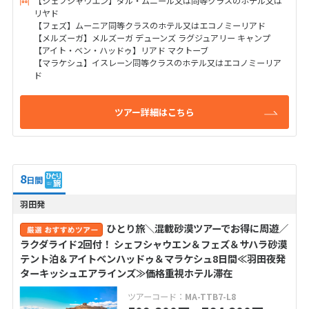
【シェフシャウエン】ダル・ムニール又は同等クラスのホテル又は
リヤド
【フェズ】ムーニア同等クラスのホテル又はエコノミーリアド
【メルズーガ】メルズーガ デューンズ ラグジュアリー キャンプ
【アイト・ベン・ハッドゥ】リアド マクトーブ
【マラケシュ】イスレーン同等クラスのホテル又はエコノミーリア
ド
ツアー詳細はこちら
8
日間
羽田発
ひとり旅＼混載砂漠ツアーでお得に周遊／
ラクダライド2回付！ シェフシャウエン＆フェズ＆サハラ砂漠
テント泊＆アイトベンハッドゥ＆マラケシュ8日間≪羽田夜発
ターキッシュエアラインズ≫価格重視ホテル滞在
ツアーコード：
MA-TTB7-L8