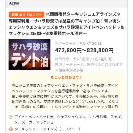
大阪発
≪関西夜発ターキッシュエアラインズ≫
専用車利用／サハラ砂漠では星空の下キャンプ泊！青い街シ
ェフシャウエン＆フェズ＆サハラ砂漠＆アイトベンハッドゥ＆
マラケシュ 8日間～価格重視ホテル滞在～
ツアーコード：
MA-KTGC-L3
472,800
〜828,800
円
円
旅行代金：大人1名様（2名1室利用）
燃油サーチャージ：旅行代金に含まれます
※諸税等別途必要
ちょっと言わせて！
モロッコで王道のシェフシャウエン・フェズ・サハラ砂漠・アイド
ベンハッドゥ・マラケシュを全行程専用車で巡るプランです。
長い車移動は身体に負担が大きいです。車移動が苦手、飛行機で移
動できるものなら、空路で移動したいなどございましたら、メルズ
ーガ（砂漠）の玄関口、エルラシディア空港からマラケシュ間を飛
行機を利用するプランがおすすめです。
アイト・ベン・ハッドゥ、シェフシャウエン、サハラ砂漠、フェズ、
メルズーガ、マラケシュ
ターキッシュエアラインズ（エコノミー）