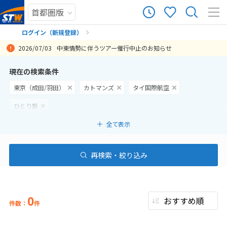
ログイン（新規登録）
2026/07/03
中東情勢に伴うツアー催行中止のお知らせ
まだ履歴がありません
現在の検索条件
東京（成田/羽田）
カトマンズ
タイ国際航空
まだ登録がありません
ひとり旅
全て表示
再検索・絞り込み
0
件数：
件