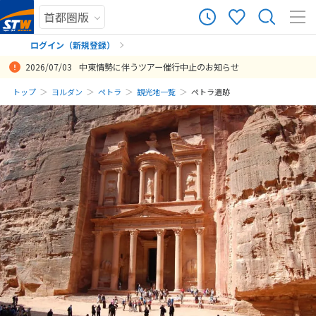
ログイン（新規登録）
2026/07/03
中東情勢に伴うツアー催行中止のお知らせ
まだ履歴がありません
トップ
ヨルダン
ペトラ
観光地一覧
ペトラ遺跡
まだ登録がありません