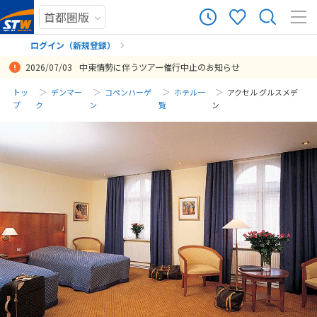
ログイン（新規登録）
2026/07/03
中東情勢に伴うツアー催行中止のお知らせ
まだ履歴がありません
トッ
デンマー
コペンハーゲ
ホテル一
アクセル グルスメデ
プ
ク
ン
覧
ン
まだ登録がありません