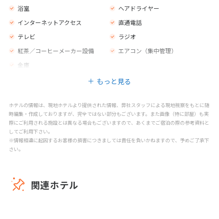
浴室
ヘアドライヤー
インターネットアクセス
直通電話
テレビ
ラジオ
紅茶／コーヒーメーカー設備
エアコン（集中管理）
金庫
もっと見る
ホテルの情報は、現地ホテルより提供された情報、弊社スタッフによる現地視察をもとに随
時編集・作成しておりますが、完全ではない部分もございます。また画像（特に部屋）も実
際にご利用される施設とは異なる場合もございますので、あくまでご宿泊の際の参考資料と
してご利用下さい。
※情報相違に起因するお客様の損害につきましては責任を負いかねますので、予めご了承下
さい。
関連ホテル