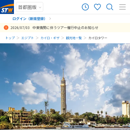
ログイン（新規登録）
2026/07/03
中東情勢に伴うツアー催行中止のお知らせ
まだ履歴がありません
トップ
エジプト
カイロ・ギザ
観光地一覧
カイロタワー
まだ登録がありません