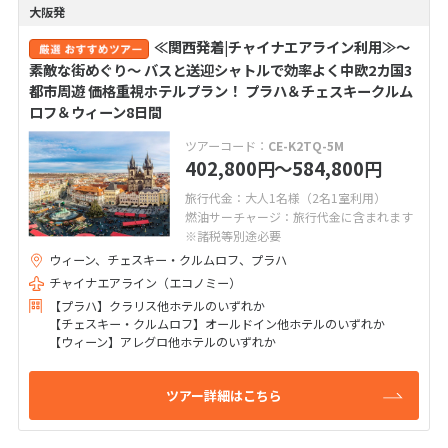
大阪発
≪関西発着|チャイナエアライン利用≫～
素敵な街めぐり～ バスと送迎シャトルで効率よく中欧2カ国3
都市周遊 価格重視ホテルプラン！ プラハ＆チェスキークルム
ロフ＆ウィーン8日間
ツアーコード：
CE-K2TQ-5M
402,800
〜584,800
円
円
旅行代金：大人1名様（2名1室利用）
燃油サーチャージ：旅行代金に含まれます
※諸税等別途必要
ウィーン、チェスキー・クルムロフ、プラハ
チャイナエアライン（エコノミー）
【プラハ】クラリス他ホテルのいずれか
【チェスキー・クルムロフ】オールドイン他ホテルのいずれか
【ウィーン】アレグロ他ホテルのいずれか
ツアー詳細はこちら