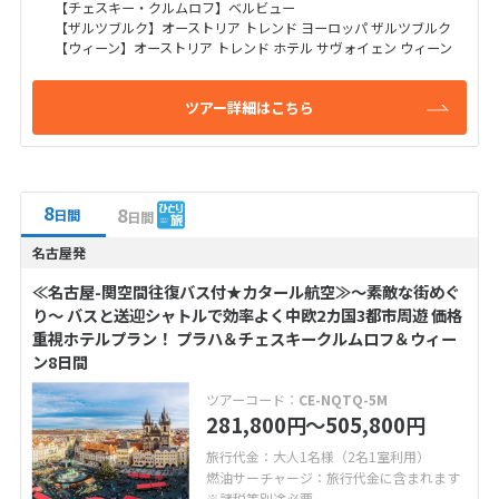
【チェスキー・クルムロフ】ベルビュー
【ザルツブルク】オーストリア トレンド ヨーロッパ ザルツブルク
【ウィーン】オーストリア トレンド ホテル サヴォイェン ウィーン
ツアー詳細はこちら
8
8
日間
日間
名古屋発
≪名古屋-関空間往復バス付★カタール航空≫～素敵な街めぐ
り～ バスと送迎シャトルで効率よく中欧2カ国3都市周遊 価格
重視ホテルプラン！ プラハ＆チェスキークルムロフ＆ウィー
ン8日間
ツアーコード：
CE-NQTQ-5M
281,800
〜505,800
円
円
旅行代金：大人1名様（2名1室利用）
燃油サーチャージ：旅行代金に含まれます
※諸税等別途必要