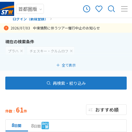
ログイン（新規登録）
2026/07/03
中東情勢に伴うツアー催行中止のお知らせ
まだ履歴がありません
現在の検索条件
プラハ
チェスキー・クルムロフ
まだ登録がありません
全て表示
再検索・絞り込み
61
件数：
件
8
8
日間
日間