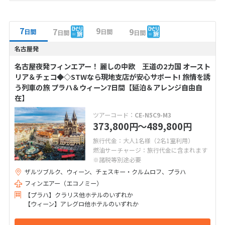
7
9
7
9
日間
日間
日間
日間
名古屋発
名古屋夜発フィンエアー！ 麗しの中欧 王道の2カ国 オースト
リア＆チェコ◆◇STWなら現地支店が安心サポート! 旅情を誘
う列車の旅 プラハ＆ウィーン7日間【延泊＆アレンジ自由自
在】
ツアーコード：
CE-N5C9-M3
373,800
〜489,800
円
円
旅行代金：大人1名様（2名1室利用）
燃油サーチャージ：旅行代金に含まれます
※諸税等別途必要
ザルツブルク、ウィーン、チェスキー・クルムロフ、プラハ
フィンエアー（エコノミー）
【プラハ】クラリス他ホテルのいずれか
【ウィーン】アレグロ他ホテルのいずれか