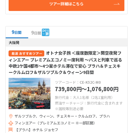
ツアー詳細はこちら
9
9
日間
日間
大阪発
オトナ女子旅 ＜座席数限定＞関空夜発フ
ィンエアー プレミアムエコノミー席利用 ～バスと列車で巡る
中欧2ケ国4都市～4つ星ホテル滞在で安心 プラハ＆チェスキ
ークルムロフ＆ザルツブルク＆ウィーン9日間
ツアーコード：
CE-K52C-M0
739,800
〜1,076,800
円
円
旅行代金：大人1名様（2名1室利用）
燃油サーチャージ：旅行代金に含まれます
※諸税等別途必要
ザルツブルク、ウィーン、チェスキー・クルムロフ、プラハ
フィンエアー（プレミアムエコノミー ※一部区間）
【プラハ】ホテル ジョセフ