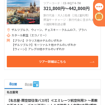
ツアーコード：
CE-NQT4-7M
321,800
〜442,800
円
円
旅行代金：大人1名様（2名1室利用）
燃油サーチャージ：旅行代金に含まれます
※諸税等別途必要
ザルツブルク、ウィーン、チェスキー・クルムロフ、プラハ
カタール航空（エコノミー）
【プラハ】クラリス他ホテルのいずれか
【ザルツブルク】モーツァルト他ホテルのいずれか
【ウィーン】アレグロ他ホテルのいずれか
ツアー詳細はこちら
8
8
日間
日間
名古屋発
【名古屋-関空間往復バス付】≪エミレーツ航空利用≫ ～素敵