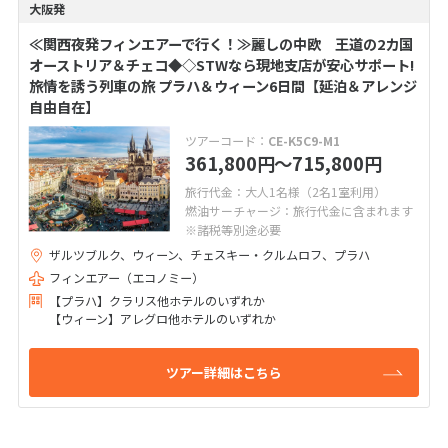
大阪発
≪関西夜発フィンエアーで行く！≫麗しの中欧 王道の2カ国
オーストリア＆チェコ◆◇STWなら現地支店が安心サポート!
旅情を誘う列車の旅 プラハ＆ウィーン6日間【延泊＆アレンジ
自由自在】
ツアーコード：
CE-K5C9-M1
361,800
〜715,800
円
円
旅行代金：大人1名様（2名1室利用）
燃油サーチャージ：旅行代金に含まれます
※諸税等別途必要
ザルツブルク、ウィーン、チェスキー・クルムロフ、プラハ
フィンエアー（エコノミー）
【プラハ】クラリス他ホテルのいずれか
【ウィーン】アレグロ他ホテルのいずれか
ツアー詳細はこちら