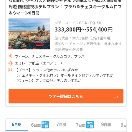
な街めぐり～ バスと送迎シャトルで効率よく中欧2カ国3都市
周遊 価格重視ホテルプラン！ プラハ＆チェスキークルムロフ
＆ウィーン8日間
ツアーコード：
CE-NJTQ-5M
333,800
〜554,400
円
円
旅行代金：大人1名様（2名1室利用）
燃油サーチャージ：旅行代金に含まれます
※諸税等別途必要
ウィーン、チェスキー・クルムロフ、プラハ
エミレーツ航空（エコノミー）
【プラハ】クラリス他ホテルのいずれか
【チェスキー・クルムロフ】オールドイン他ホテルのいずれか
【ウィーン】アレグロ他ホテルのいずれか
ツアー詳細はこちら
6
7
9
6
7
9
日間
日間
日間
日間
日間
日間