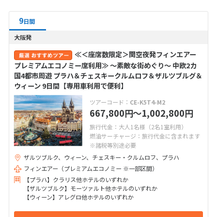
9
日間
大阪発
≪＜座席数限定＞関空夜発フィンエアー
プレミアムエコノミー席利用≫ ～素敵な街めぐり～ 中欧2カ
国4都市周遊 プラハ＆チェスキークルムロフ＆ザルツブルグ＆
ウィーン 9日間【専用車利用で便利】
ツアーコード：
CE-K5T4-M2
667,800
〜1,002,800
円
円
旅行代金：大人1名様（2名1室利用）
燃油サーチャージ：旅行代金に含まれます
※諸税等別途必要
ザルツブルク、ウィーン、チェスキー・クルムロフ、プラハ
フィンエアー（プレミアムエコノミー ※一部区間）
【プラハ】クラリス他ホテルのいずれか
【ザルツブルク】モーツァルト他ホテルのいずれか
【ウィーン】アレグロ他ホテルのいずれか