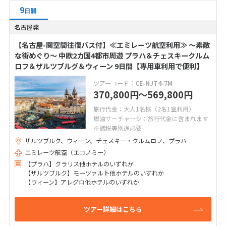
9
日間
名古屋発
【名古屋-関空間往復バス付】≪エミレーツ航空利用≫ ～素敵
な街めぐり～ 中欧2カ国4都市周遊 プラハ＆チェスキークルム
ロフ＆ザルツブルグ＆ウィーン 9日間【専用車利用で便利】
ツアーコード：
CE-NJT4-7M
370,800
〜569,800
円
円
旅行代金：大人1名様（2名1室利用）
燃油サーチャージ：旅行代金に含まれます
※諸税等別途必要
ザルツブルク、ウィーン、チェスキー・クルムロフ、プラハ
エミレーツ航空（エコノミー）
【プラハ】クラリス他ホテルのいずれか
【ザルツブルク】モーツァルト他ホテルのいずれか
【ウィーン】アレグロ他ホテルのいずれか
ツアー詳細はこちら