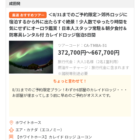
成田発
＜8/31までのご予約限定＞郊外ロッジに
宿泊するから外に出たらすぐ絶景！少人数でゆったり時間を
気にせずにオーロラ鑑賞！日本人スタッフ常駐＆朝夕食付＆
防寒具レンタル付 カレイドロッジ宿泊5日間
ツアーコード：
CA-TMBA-51
372,700
〜667,700
円
円
旅行代金：大人1名様（2名1室利用）
燃油サーチャージ：旅行代金に含まれます
※諸税等別途必要
ちょっと言わせて！
8/31までのご予約限定プラン！わずか6部屋のカレイドロッジ・・・
お部屋が埋まってしまう前に早めのご予約がオススメです。
ホワイトホース
エア・カナダ（エコノミー）
【ホワイトホース】カレイド ロッジ ユーコン