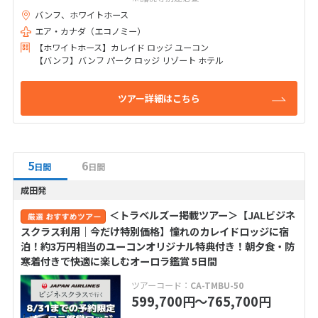
バンフ、ホワイトホース
エア・カナダ（エコノミー）
【ホワイトホース】カレイド ロッジ ユーコン
【バンフ】バンフ パーク ロッジ リゾート ホテル
ツアー詳細はこちら
5
6
日間
日間
成田発
＜トラベルズー掲載ツアー＞【JALビジネ
スクラス利用｜今だけ特別価格】憧れのカレイドロッジに宿
泊！約3万円相当のユーコンオリジナル特典付き！朝夕食・防
寒着付きで快適に楽しむオーロラ鑑賞 5日間
ツアーコード：
CA-TMBU-50
599,700
〜765,700
円
円