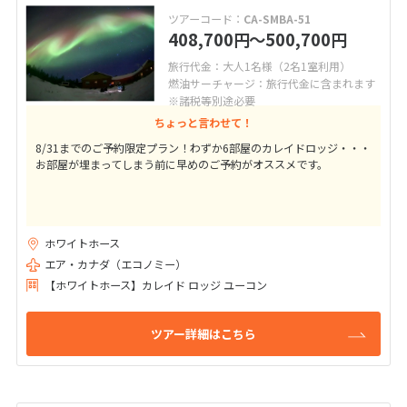
ツアーコード：
CA-SMBA-51
408,700
〜500,700
円
円
旅行代金：大人1名様（2名1室利用）
燃油サーチャージ：旅行代金に含まれます
※諸税等別途必要
ちょっと言わせて！
8/31までのご予約限定プラン！わずか6部屋のカレイドロッジ・・・
お部屋が埋まってしまう前に早めのご予約がオススメです。
ホワイトホース
エア・カナダ（エコノミー）
【ホワイトホース】カレイド ロッジ ユーコン
ツアー詳細はこちら