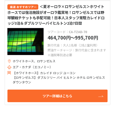
＜夏オーロラ×ロサンゼルス＞ホワイト
ホースでは宿泊施設がオーロラ鑑賞地！ロサンゼルスでは野
球観戦チケットも手配可能！日本人スタッフ常駐カレイドロ
ッジ3泊＆ダブルツリーバイヒルトン2泊7日間
ツアーコード：
CA-TZAD-70
464,700
〜995,700
円
円
旅行代金：大人1名様（2名1室利用）
燃油サーチャージ：旅行代金に含まれます
※諸税等別途必要
ホワイトホース、ロサンゼルス
エア・カナダ（エコノミー）
【ホワイトホース】カレイド ロッジ ユーコン
【ロサンゼルス】ダブルツリー バイ ヒルトン ホテル ロサンゼルス
ダウンタウン
ツアー詳細はこちら