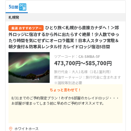
5
日間
札幌発
ひとり旅＜札幌から直接カナダへ！＞郊
外ロッジに宿泊するから外に出たらすぐ絶景！少人数でゆっ
たり時間を気にせずにオーロラ鑑賞！日本人スタッフ常駐＆
朝夕食付＆防寒具レンタル付 カレイドロッジ宿泊5日間
ツアーコード：
CA-SMBA-5F
473,700
〜585,700
円
円
旅行代金：大人1名様（1名1室利用）
燃油サーチャージ：旅行代金に含まれます
※諸税等別途必要
ちょっと言わせて！
8/31までのご予約限定プラン！わずか6部屋のカレイドロッジ・・・
お部屋が埋まってしまう前に早めのご予約がオススメです。
ホワイトホース