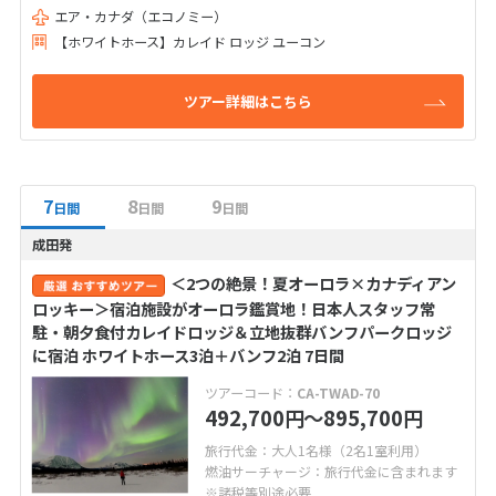
エア・カナダ（エコノミー）
【ホワイトホース】カレイド ロッジ ユーコン
ツアー詳細はこちら
7
8
9
日間
日間
日間
成田発
＜2つの絶景！夏オーロラ×カナディアン
ロッキー＞宿泊施設がオーロラ鑑賞地！日本人スタッフ常
駐・朝夕食付カレイドロッジ＆立地抜群バンフパークロッジ
に宿泊 ホワイトホース3泊＋バンフ2泊 7日間
ツアーコード：
CA-TWAD-70
492,700
〜895,700
円
円
旅行代金：大人1名様（2名1室利用）
燃油サーチャージ：旅行代金に含まれます
※諸税等別途必要