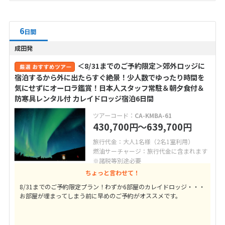
6
日間
成田発
＜8/31までのご予約限定＞郊外ロッジに
宿泊するから外に出たらすぐ絶景！少人数でゆったり時間を
気にせずにオーロラ鑑賞！日本人スタッフ常駐＆朝夕食付＆
防寒具レンタル付 カレイドロッジ宿泊6日間
ツアーコード：
CA-KMBA-61
430,700
〜639,700
円
円
旅行代金：大人1名様（2名1室利用）
燃油サーチャージ：旅行代金に含まれます
※諸税等別途必要
ちょっと言わせて！
8/31までのご予約限定プラン！わずか6部屋のカレイドロッジ・・・
お部屋が埋まってしまう前に早めのご予約がオススメです。