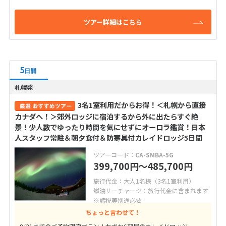
ツアー詳細はこちら
5
日間
札幌発
3名1室利用だからお得！＜札幌から直接
カナダへ！＞郊外ロッジに宿泊するから外に出たらすぐ絶
景！少人数でゆったり時間を気にせずにオーロラ鑑賞！日本
人スタッフ常駐＆朝夕食付＆防寒具付カレイドロッジ5日間
ツアーコード：
CA-SMBA-5G
399,700
〜485,700
円
円
旅行代金：大人1名様（3名1室利用）
燃油サーチャージ：旅行代金に含まれます
※諸税等別途必要
ちょっと言わせて！