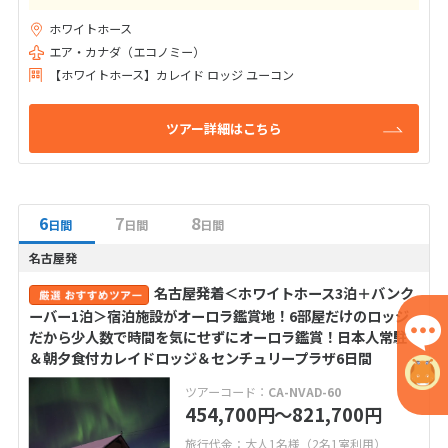
ホワイトホース
エア・カナダ（エコノミー）
【ホワイトホース】カレイド ロッジ ユーコン
ツアー詳細はこちら
6
7
8
日間
日間
日間
名古屋発
名古屋発着＜ホワイトホース3泊＋バンク
ーバー1泊＞宿泊施設がオーロラ鑑賞地！6部屋だけのロッジ
だから少人数で時間を気にせずにオーロラ鑑賞！日本人常駐
＆朝夕食付カレイドロッジ＆センチュリープラザ6日間
ツアーコード：
CA-NVAD-60
454,700
〜821,700
円
円
旅行代金：大人1名様（2名1室利用）