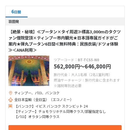
6
日間
羽田発
【絶景・秘境】≪ブータン×タイ周遊≫標高3,000mのタクツ
ァン僧院登頂×ティンプー市内観光★日本語専属ガイドがご
案内★弾丸ブータン6日間≪無料特典：民族衣装/ドツォ体験
≫＜ANA利用＞
ツアーコード：
BT-TCS5-N0
562,800
〜646,800
円
円
旅行代金：大人1名様（2名1室利用）
燃油サーチャージ：旅行代金に含まれます
※諸税等別途必要
ティンプー、パロ、バンコク
全日本空輸（全日空）（エコノミー）
【バンコク】イビス バンコク スクンビット 24
【ティンプー】チョモラリホテル同等クラス/部屋指定なし
【パロ】オラタン同等クラス