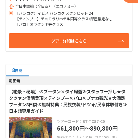
全日本空輸（全日空）（エコノミー）
【バンコク】イビス バンコク スクンビット 24
【ティンプー】チョモラリホテル同等クラス/部屋指定なし
【パロ】オラタン同等クラス
ツアー詳細はこちら
8
日間
羽田発
【絶景・秘境】≪ブータン×タイ周遊≫スタッフ一押し★タ
クツァン僧院登頂×ティンプー×パロ×プナカ観光★大満足
ブータン8日間≪無料特典：民族衣装/ドツォ/民家体験付き≫
日本語専用ガイド
ツアーコード：
BT-TCS7-C0
661,800
〜890,800
円
円
旅行代金：大人1名様（2名1室利用）