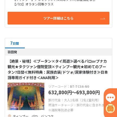
【パロ】オラタン同等クラス
ツアー詳細はこちら
7
日間
羽田発
【絶景・秘境】≪ブータン×タイ周遊≫選べるパロorプナカ
観光★タクツァン僧院登頂×ティンプー観光★初めてのブー
タン7日間≪無料特典：民族衣装/ドツォ/民家体験付き≫日本
語専用ガイド付き＜ANA利用＞
ツアーコード：
BT-TCS6-N0
632,800
〜693,800
円
円
旅行代金：大人1名様（2名1室利用）
燃油サーチャージ：旅行代金に含まれます
※諸税等別途必要
ティンプー、パロ、バンコク