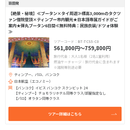
羽田発
【絶景・秘境】≪ブータン×タイ周遊≫標高3,000mのタクツ
ァン僧院登頂×ティンプー市内観光★日本語専属ガイドがご
案内★弾丸ブータン6日間≪無料特典：民族衣装/ドツォ体験
≫
ツアーコード：
BT-TCS5-C0
561,800
〜759,800
円
円
旅行代金：大人1名様（2名1室利用）
燃油サーチャージ：旅行代金に含まれます
※諸税等別途必要
ティンプー、パロ、バンコク
日本航空（エコノミー）
【バンコク】イビス バンコク スクンビット 24
【ティンプー】チョモラリホテル同等クラス/部屋指定なし
【パロ】オラタン同等クラス
ツアー詳細はこちら