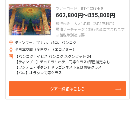
ツアーコード：
BT-TCS7-N0
662,800
〜835,800
円
円
旅行代金：大人1名様（2名1室利用）
燃油サーチャージ：旅行代金に含まれます
※諸税等別途必要
ティンプー、プナカ、パロ、バンコク
全日本空輸（全日空）（エコノミー）
【バンコク】イビス バンコク スクンビット 24
【ティンプー】チョモラリホテル同等クラス/部屋指定なし
【ワンデュ・ポダン】ドラゴンネスト又は同等クラス
【パロ】オラタン同等クラス
ツアー詳細はこちら