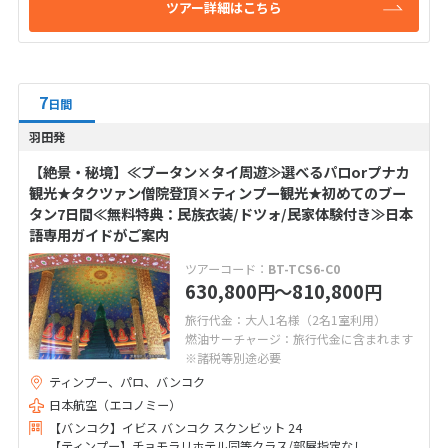
ツアー詳細はこちら
7
日間
羽田発
【絶景・秘境】≪ブータン×タイ周遊≫選べるパロorプナカ
観光★タクツァン僧院登頂×ティンプー観光★初めてのブー
タン7日間≪無料特典：民族衣装/ドツォ/民家体験付き≫日本
語専用ガイドがご案内
ツアーコード：
BT-TCS6-C0
630,800
〜810,800
円
円
旅行代金：大人1名様（2名1室利用）
燃油サーチャージ：旅行代金に含まれます
※諸税等別途必要
ティンプー、パロ、バンコク
日本航空（エコノミー）
【バンコク】イビス バンコク スクンビット 24
【ティンプー】チョモラリホテル同等クラス/部屋指定なし