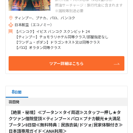
燃油サーチャージ：旅行代金に含まれます
※諸税等別途必要
ティンプー、プナカ、パロ、バンコク
日本航空（エコノミー）
【バンコク】イビス バンコク スクンビット 24
【ティンプー】チョモラリホテル同等クラス/部屋指定なし
【ワンデュ・ポダン】ドラゴンネスト又は同等クラス
【パロ】オラタン同等クラス
ツアー詳細はこちら
8
日間
羽田発
【絶景・秘境】≪ブータン×タイ周遊≫スタッフ一押し★タ
クツァン僧院登頂×ティンプー×パロ×プナカ観光★大満足
ブータン8日間≪無料特典：民族衣装/ドツォ/民家体験付き≫
日本語専用ガイド＜ANA利用＞