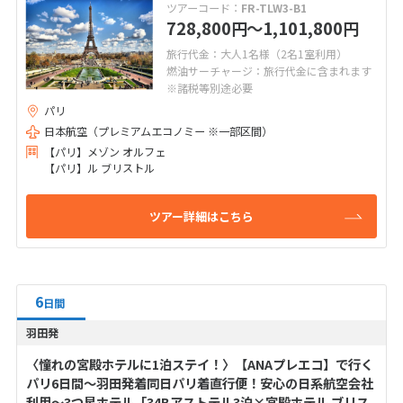
ツアーコード：
FR-TLW3-B1
728,800
〜1,101,800
円
円
旅行代金：大人1名様（2名1室利用）
燃油サーチャージ：旅行代金に含まれます
※諸税等別途必要
パリ
日本航空（プレミアムエコノミー ※一部区間）
【パリ】メゾン オルフェ
【パリ】ル ブリストル
ツアー詳細はこちら
6
日間
羽田発
〈憧れの宮殿ホテルに1泊ステイ！〉【ANAプレエコ】で行く
パリ6日間～羽田発着同日パリ着直行便！安心の日系航空会社
利用～3つ星ホテル「34Bアストテル3泊×宮殿ホテル ブリス