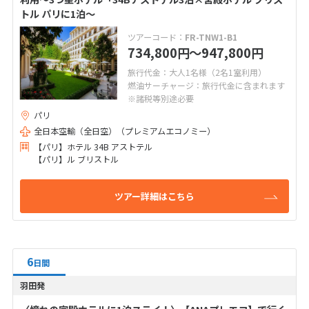
トル パリに1泊～
ツアーコード：
FR-TNW1-B1
734,800
〜947,800
円
円
旅行代金：大人1名様（2名1室利用）
燃油サーチャージ：旅行代金に含まれます
※諸税等別途必要
パリ
全日本空輸（全日空）（プレミアムエコノミー）
【パリ】ホテル 34B アストテル
【パリ】ル ブリストル
ツアー詳細はこちら
6
日間
羽田発