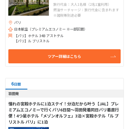
旅行代金：大人1名様（2名1室利用）
燃油サーチャージ：旅行代金に含まれます
※諸税等別途必要
パリ
日本航空（プレミアムエコノミー ※一部区間）
【パリ】ホテル 34B アストテル
【パリ】ル ブリストル
ツアー詳細はこちら
6
日間
羽田発
憧れの宮殿ホテルに1泊ステイ！分泊だから叶う【JAL】プレ
ミアムエコノミーで行くパリ6日間～羽田発着同日パリ着直行
便！4つ星ホテル「メゾンオルフェ」3泊×宮殿ホテル「ル ブ
リストル パリ」に1泊