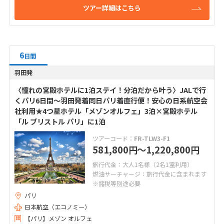
ツアー詳細はこちら
6
日間
羽田発
〈憧れの宮殿ホテルに1泊ステイ！分泊だから叶う〉JALで行
くパリ6日間～羽田発着同日パリ着直行便！安心の日系航空会
社利用★4つ星ホテル「メゾンオルフェ」3泊×宮殿ホテル
「ル ブリストル パリ」に1泊
ツアーコード：
FR-TLW3-F1
581,800
〜1,220,800
円
円
旅行代金：大人1名様（2名1室利用）
燃油サーチャージ：旅行代金に含まれます
※諸税等別途必要
パリ
日本航空（エコノミー）
【パリ】メゾン オルフェ