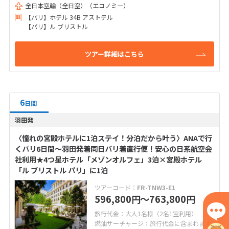
全日本空輸（全日空）（エコノミー）
【パリ】ホテル 34B アストテル
【パリ】ル ブリストル
ツアー詳細はこちら
6
日間
羽田発
〈憧れの宮殿ホテルに1泊ステイ！分泊だから叶う〉ANAで行
くパリ6日間～羽田発着同日パリ着直行便！安心の日系航空会
社利用★4つ星ホテル「メゾンオルフェ」3泊×宮殿ホテル
「ル ブリストル パリ」に1泊
ツアーコード：
FR-TNW3-E1
596,800
〜763,800
円
円
旅行代金：大人1名様（2名1室利用）
燃油サーチャージ：旅行代金に含まれます