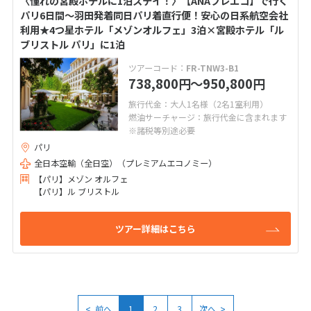
〈憧れの宮殿ホテルに1泊ステイ！〉【ANAプレエコ】で行く
パリ6日間～羽田発着同日パリ着直行便！安心の日系航空会社
利用★4つ星ホテル「メゾンオルフェ」3泊×宮殿ホテル「ル
ブリストル パリ」に1泊
ツアーコード：
FR-TNW3-B1
738,800
〜950,800
円
円
旅行代金：大人1名様（2名1室利用）
燃油サーチャージ：旅行代金に含まれます
※諸税等別途必要
パリ
全日本空輸（全日空）（プレミアムエコノミー）
【パリ】メゾン オルフェ
【パリ】ル ブリストル
ツアー詳細はこちら
<
>
前へ
1
2
3
次へ