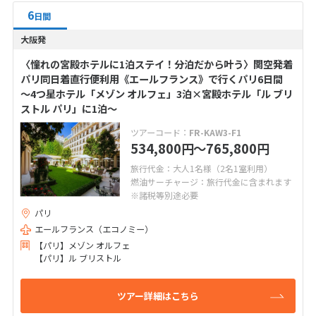
6
日間
大阪発
〈憧れの宮殿ホテルに1泊ステイ！分泊だから叶う〉関空発着
パリ同日着直行便利用《エールフランス》で行くパリ6日間
～4つ星ホテル「メゾン オルフェ」3泊×宮殿ホテル「ル ブリ
ストル パリ」に1泊～
ツアーコード：
FR-KAW3-F1
534,800
〜765,800
円
円
旅行代金：大人1名様（2名1室利用）
燃油サーチャージ：旅行代金に含まれます
※諸税等別途必要
パリ
エールフランス（エコノミー）
【パリ】メゾン オルフェ
【パリ】ル ブリストル
ツアー詳細はこちら