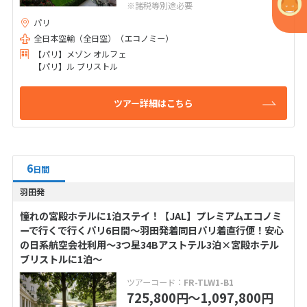
※諸税等別途必要
パリ
全日本空輸（全日空）（エコノミー）
【パリ】メゾン オルフェ
【パリ】ル ブリストル
ツアー詳細はこちら
6
日間
羽田発
憧れの宮殿ホテルに1泊ステイ！【JAL】プレミアムエコノミ
ーで行くで行くパリ6日間～羽田発着同日パリ着直行便！安心
の日系航空会社利用～3つ星34Bアストテル3泊×宮殿ホテル
ブリストルに1泊～
ツアーコード：
FR-TLW1-B1
725,800
〜1,097,800
円
円