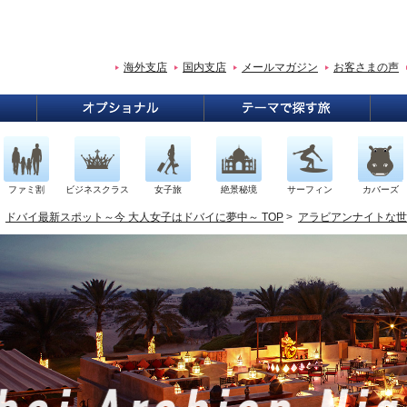
海外支店
国内支店
メールマガジン
お客さまの声
ファミ割
ビジネスクラス
女子旅
絶景秘境
サーフィン
カバーズ
>
ドバイ最新スポット～今 大人女子はドバイに夢中～ TOP
>
アラビアンナイトな世