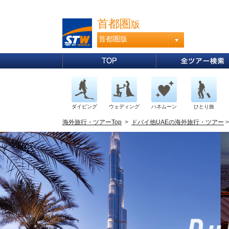
首都圏
版
首都圏版
ダイビング
ウェディング
ハネムーン
ひとり旅
海外旅行・ツアーTop
>
ドバイ他UAEの海外旅行・ツアー