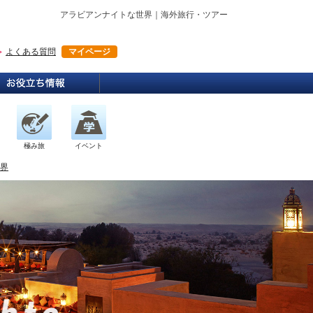
アラビアンナイトな世界｜海外旅行・ツアー
よくある質問
マイページ
極み旅
イベント
界
Resort is healed by Dubai