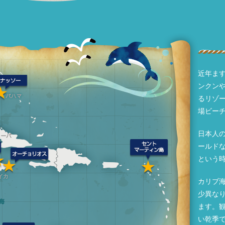
近年ま
ンクン
るリゾ
場ビー
日本人の
ールド
という
カリブ
少異なり
ます。
い乾季で