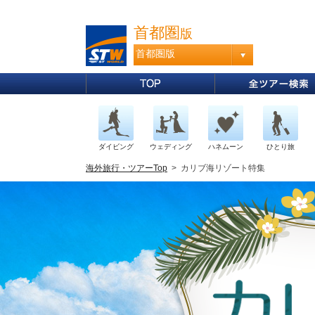
首都圏
版
首都圏版
ダイビング
ウェディング
ハネムーン
ひとり旅
海外旅行・ツアーTop
> カリブ海リゾート特集