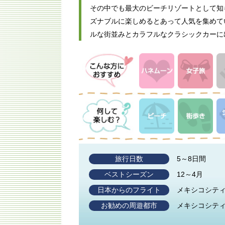
その中でも最大のビーチリゾートとして知
ズナブルに楽しめるとあって人気を集めて
ルな街並みとカラフルなクラシックカーに
旅行日数
5～8日間
ベストシーズン
12～4月
日本からのフライト
メキシコシティ
お勧めの周遊都市
メキシコシテ