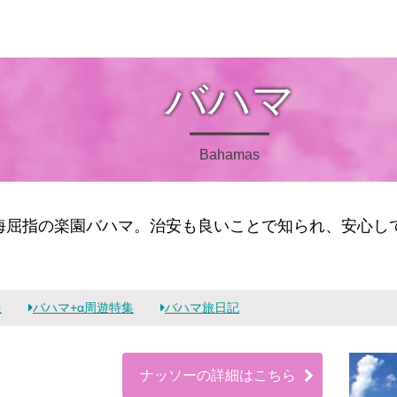
バハマ
Bahamas
海屈指の楽園バハマ。治安も良いことで知られ、安心し
報
バハマ+α周遊特集
バハマ旅日記
ナッソーの詳細はこちら