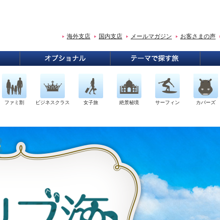
海外支店
国内支店
メールマガジン
お客さまの声
ファミ割
ビジネスクラス
女子旅
絶景秘境
サーフィン
カバーズ