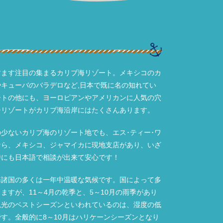
すます注目の集まるカリブ海リゾート。メキシコのカ
やキューバのバラデロなど,日本で既に名の知れてい
ートの他にも、ヨーロピアンやアメリカンに人気の穴
チリゾートがカリブ海沿岸にはたくさんあります。
少ないカリブ海のリゾート地でも、エス･ティー･ワ
なら、メキシコ、ジャマイカに現地支店があり、いざ
時にも日本語で相談が出来て安心です！
海諸国の多くは一年中温暖な気候です。国によって多
ますが、11～4月の乾季と、5～10月の雨季があり
観光のベストシーズンといわれているのは、湿度の低
す。全般的に8～10月はハリケーンシーズンとなり