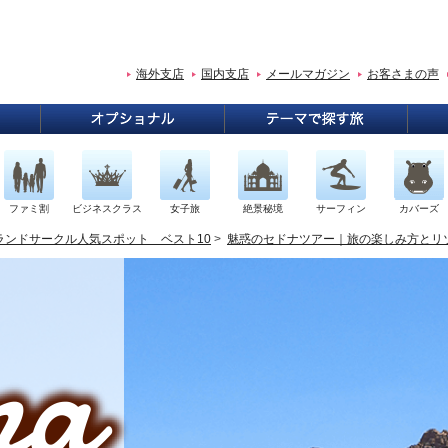
海外支店
国内支店
メールマガジン
お客さまの声
ファミ割
ビジネスクラス
女子旅
絶景秘境
サーフィン
カバーズ
ランドサークル人気スポット ベスト10
>
魅惑のセドナツアー｜旅の楽しみ方とリ