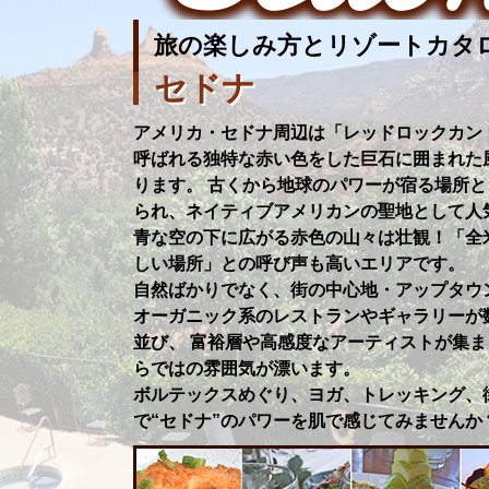
旅の楽しみ方とリゾートカタ
セドナ
アメリカ・セドナ周辺は「レッドロックカン
呼ばれる独特な赤い色をした巨石に囲まれた
ります。 古くから地球のパワーが宿る場所と
られ、ネイティブアメリカンの聖地として人気
青な空の下に広がる赤色の山々は壮観！「全
しい場所」との呼び声も高いエリアです。
自然ばかりでなく、街の中心地・アップタウ
オーガニック系のレストランやギャラリーが
並び、 富裕層や高感度なアーティストが集ま
らではの雰囲気が漂います。
ボルテックスめぐり、ヨガ、トレッキング、
で“セドナ”のパワーを肌で感じてみませんか