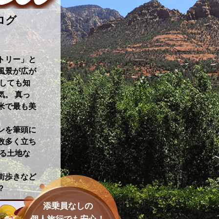
ログ
トリー」と
風景が広が
しても知
。 真っ
米で最も美
ンを筆頭に
数多く立ち
る土地な
街歩きなど
？
添乗員なしの