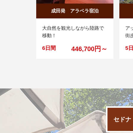
成田発 アラベラ宿泊
大自然を観光しながら陸路で
ア
移動！
街
6日間
446,700円～
5
セドナ