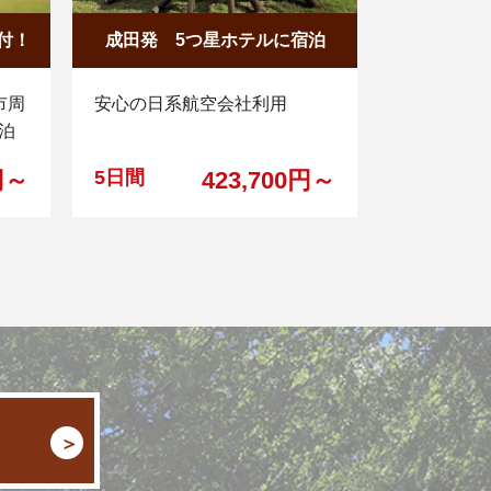
付！
成田発 5つ星ホテルに宿泊
市周
安心の日系航空会社利用
泊
円～
5日間
423,700円～